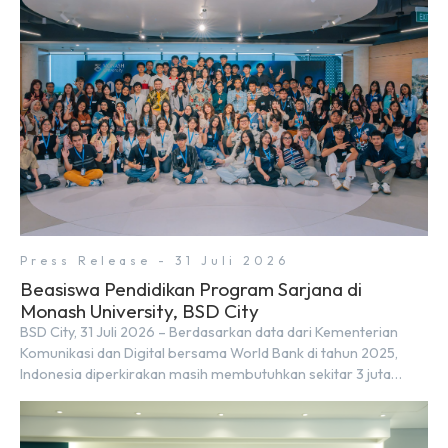
Understanding (MoU) oleh Bayu Seto (Partner at Living Lab
Ventures) dan Kosuke Kawata […]
Press Release - 31 Juli 2026
Beasiswa Pendidikan Program Sarjana di
Monash University, BSD City
BSD City, 31 Juli 2026 – Berdasarkan data dari Kementerian
Komunikasi dan Digital bersama World Bank di tahun 2025,
Indonesia diperkirakan masih membutuhkan sekitar 3 juta
talenta digital hingga tahun 2030 atau setara dengan 600 ribu
tenaga digital baru setiap tahunnya untuk mendukung
percepatan transformasi digital di berbagai sektor strategis.