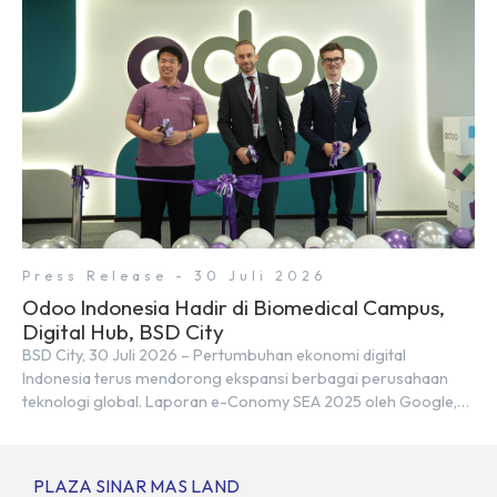
Kebutuhan tersebut menjadikan pengembangan sumber daya
[…]
Press Release - 30 Juli 2026
Odoo Indonesia Hadir di Biomedical Campus,
Digital Hub, BSD City
BSD City, 30 Juli 2026 – Pertumbuhan ekonomi digital
Indonesia terus mendorong ekspansi berbagai perusahaan
teknologi global. Laporan e-Conomy SEA 2025 oleh Google,
Temasek, dan Bain & Company menempatkan Indonesia
sebagai salah satu pasar digital terbesar di Asia Tenggara
dengan nilai ekonomi hampir mencapai US$100 miliar, tumbuh
PLAZA SINAR MAS LAND
sebesar 14% dibandingkan dengan tahun sebelumnya. Kondisi