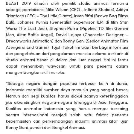
BEAST 2019 dihadiri oleh pemilik studio animasi ternama
sebagai pembicara: Mike Wiluan (CEO – Infinite Studios), Aditya
Triantoro (CEO – The Little Giantz), Irvan Rifai (Brown Bag Films
Bali), Johanes Kurnia (Generalist Supervisor ILM di film Star
Wars: The Last Jedi), Stephen Putra (Pipeline TD film Gemini
Man, Alita: Battle Angel), David Lojaya (Character Designer –
Dreamworks Animation) dan Ronny Gani (Senior Animator Film
Avengers: End Game). Tujuh tokoh ini akan berbagi informasi
dan pengetahuan dari pengalaman mereka selama berkarir di
studio animasi besar di dalam dan luar negeri. Hal ini tentu
dapat menambah wawasan untuk para peserta dalam
mengembangkan skill mereka.
“Sebagai negara dengan populasi terbesar ke-4 di dunia,
Indonesia memiliki sumber daya manusia yang sangat besar.
Namun dari segi kualitas, harus diakui adanya ketertinggalan
jika dibandingkan negara-negara tetangga di Asia Tenggara.
Kualitas animator Indonesia yang harus mampu bersaing
secara internasional menjadi salah satu faktor penentu
keberhasilan dan perkembangan industri animasi kita,” ujar
Ronny Gani, pendiri dari Bengkel Animasi.