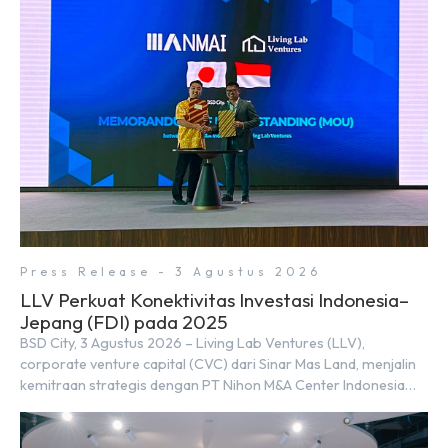
rimbun di BSD City yang sebelumnya dikenal sebagai Green
Pathway. Transformasi ini merupakan bagian dari upaya
perusahaan untuk […]
Press Release - 3 Agustus 2026
LLV Perkuat Konektivitas Investasi Indonesia–
Jepang (FDI) pada 2025
BSD City, 3 Agustus 2026 – Living Lab Ventures (LLV),
corporate venture capital (CVC) dari Sinar Mas Land, menjalin
kemitraan strategis dengan PT Nihon M&A Center Indonesia
(NMAI), bagian dari Nihon M&A Center Holdings Inc. Kemitraan
tersebut ditandai dengan penandatanganan Memorandum of