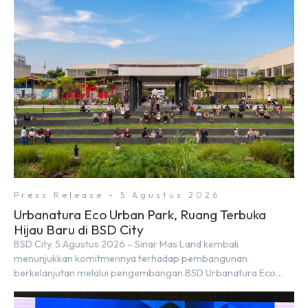
Press Release - 5 Agustus 2026
Urbanatura Eco Urban Park, Ruang Terbuka
Hijau Baru di BSD City
BSD City, 5 Agustus 2026 – Sinar Mas Land kembali
menunjukkan komitmennya terhadap pembangunan
berkelanjutan melalui pengembangan BSD Urbanatura Eco
Urban Park, sebuah ruang terbuka hijau multifungsi dengan
jalur sungai sepanjang 1,5 km yang dikelilingi lanskap tropis