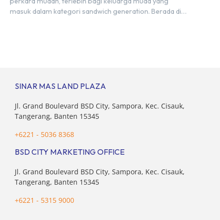
perkara mudah, terlebih bagi keluarga muda yang
masuk dalam kategori sandwich generation. Berada di
usia produktif, kelompok ini memikul tanggung jawab
finansial ganda: mencukupi kebutuhan keluarga inti
(pasangan dan anak) sekaligus menyokong orang tua di
waktu bersamaan. Fenomena urban ini kian marak di
kota-kota besar, termasuk di kawasan berkembang […]
SINAR MAS LAND PLAZA
Jl. Grand Boulevard BSD City, Sampora, Kec. Cisauk,
Tangerang, Banten 15345
+6221 - 5036 8368
BSD CITY MARKETING OFFICE
Jl. Grand Boulevard BSD City, Sampora, Kec. Cisauk,
Tangerang, Banten 15345
+6221 - 5315 9000