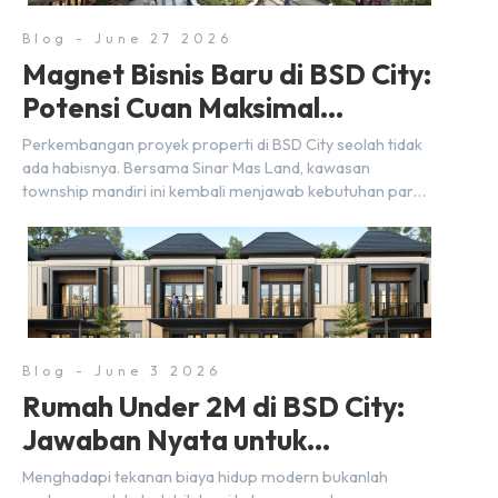
Blog - June 27 2026
Magnet Bisnis Baru di BSD City:
Potensi Cuan Maksimal
Selangkah dari Stasiun
Perkembangan proyek properti di BSD City seolah tidak
ada habisnya. Bersama Sinar Mas Land, kawasan
township mandiri ini kembali menjawab kebutuhan para
pelaku usaha akan ruang komersial yang menjanjikan
lewat kehadiran Wander Alley Walk. Ruko terbaru di BSD
City ini datang dengan keunggulan geografis yang
sangat strategis. Letaknya menempel langsung dengan
dua pusat pergerakan massa […]
Blog - June 3 2026
Rumah Under 2M di BSD City:
Jawaban Nyata untuk
Kebutuhan Generasi Sandwich
Menghadapi tekanan biaya hidup modern bukanlah