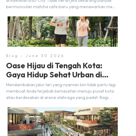
di kawasan BSD City. Tidak heran jika sekarang banyak
bermunculan matcha cafe baru yang menawarkan menu
autentik, konsep visual yang estetik, serta atmosfer yang
nyaman, baik untuk produktif bekerja (WFC) maupun
sekadar bersantai bersama orang terdekat. Kabar
baiknya, deretan kafe hits ini tersebar di lokasi-lokasi
strategis yang sangat […]
Blog - June 30 2026
Oase Hijau di Tengah Kota:
Gaya Hidup Sehat Urban di
BSD City
Mendambakan jalur lari yang nyaman kini tidak perlu lagi
membuat Anda terjebak kemacetan menuju pusat kota
atau berdesakan di arena olahraga yang padat. Bagi
warga BSD City, berolahraga rutin bisa dinikmati
langsung di lingkungan sekitar yang rindang, estetik, dan
menenangkan. Sebagai kawasan township terpadu, BSD
City terus bertransformasi menjadi area hunian modern
yang sangat mendukung […]