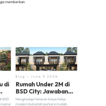
ategis memberikan
Blog - June 3 2026
u di
Rumah Under 2M di
BSD City: Jawaban
Nyata untuk
di BSD
Menghadapi tekanan biaya hidup
Kebutuhan Generasi
Bersama
modern bukanlah perkara mudah,