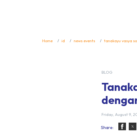
Home
id
news events
tanakayu vasya s
BLOG
Tanaka
denga
Friday, August 9, 
Share: