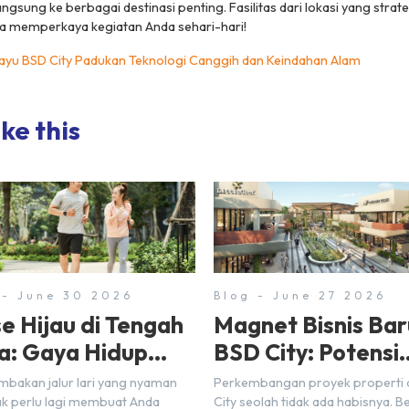
ngsung ke berbagai destinasi penting. Fasilitas dari lokasi yang str
sa memperkaya kegiatan Anda sehari-hari!
ayu BSD City Padukan Teknologi Canggih dan Keindahan Alam
ke this
 - June 30 2026
Blog - June 27 2026
e Hijau di Tengah
Magnet Bisnis Bar
a: Gaya Hidup
BSD City: Potensi
at Urban di BSD
Cuan Maksimal
bakan jalur lari yang nyaman
Perkembangan proyek properti 
y
Selangkah dari
dak perlu lagi membuat Anda
City seolah tidak ada habisnya. 