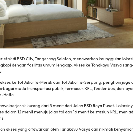
rletak di BSD City, Tangerang Selatan, menawarkan keunggulan lokasi
ngkapi dengan fasilitas umum lengkap. Akses ke Tanakayu Vasya san
a.
akses ke Tol Jakarta-Merak dan Tol Jakarta-Serpong, penghuni juga 
bagai moda transportasi publik, termasuk KRL,
feeder bus,
dan lay
-Hatta.
nya berjarak kurang dari 5 menit dari Jalan BSD Raya Pusat. Lokasiny
dalam 12 menit menuju jalan tol dan 16 menit ke stasiun KRL, menjad
is.
n akses yang ditawarkan oleh Tanakayu Vasya dan nikmati kenyamana