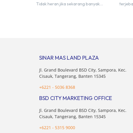
Tidak heran jika sekarang banyak
terjeb
bermunculan matcha cafe baru yang
atau b
menawarkan menu autentik, konsep
yang p
visual yang estetik, serta atmosfer yang
berolah
nyaman, baik untuk produktif bekerja
langsun
(WFC) maupun sekadar bersantai
rindan
bersama orang terdekat. Kabar
Sebaga
baiknya, deretan kafe hits ini tersebar di
BSD Ci
lokasi-lokasi strategis yang sangat […]
area h
SINAR MAS LAND PLAZA
mendu
Jl. Grand Boulevard BSD City, Sampora, Kec.
Cisauk, Tangerang, Banten 15345
+6221 - 5036 8368
BSD CITY MARKETING OFFICE
Jl. Grand Boulevard BSD City, Sampora, Kec.
Cisauk, Tangerang, Banten 15345
+6221 - 5315 9000