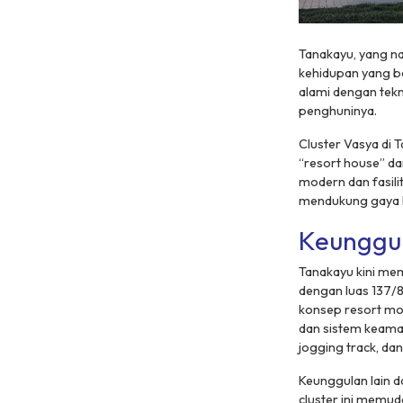
Tanakayu, yang n
kehidupan yang b
alami dengan tek
penghuninya.
Cluster Vasya di
“
resort house
” da
modern dan fasili
mendukung gaya h
Keunggu
Tanakayu kini mem
dengan luas 137/8
konsep resort mo
dan sistem keaman
jogging track,
dan
Keunggulan lain d
cluster
ini memuda