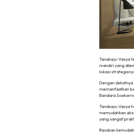
Tanakayu Vasya te
mandiri yang dile
lokasi strategisny
Dengan dekatnya 
memanfaatkan ber
Bandara Soekarno
Tanakayu Vasya ha
memudahkan akses 
yang sangat prakt
Rasakan kemudaha