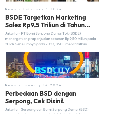
News - February 3 2024
BSDE Targetkan Marketing
Sales Rp9,5 Triliun di Tahun
2024
Jakarta – PT Bumi Serpong Damai Tbk (BSDE)
menargetkan prapenjualan sebesar Rp9,50 triliun pada
2024. Sebelumnya pada 2023, BSDE mencatatkan
realisasi penjualan sebesar Rp9,50 triliun yang
melampaui target prapenjualan sebesar Rp8,80 triliun.
Menurut Direktur BSDE Hermawan Wijaya menghadapi
2024, kondisi ekonomi global maupun nasional dapat
memengaruhi pertimbangan masyarakat untuk membeli
rumah maupun investasi di sektor […]
News - January 14 2024
Perbedaan BSD dengan
Serpong, Cek Disini!
Jakarta – Serpong dan Bumi Serpong Damai (BSD)