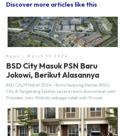
Discover more articles like this
News - March 19 2024
BSD City Masuk PSN Baru
Jokowi, Berikut Alasannya
BSD City,19 Maret 2024 – Bumi Serpong Damai (BSD)
City di Tangerang Selatan secara resmi diumumkan oleh
Presiden Joko Widodo sebagai salah satu Proyek
Strategis Nasional (PSN) yang baru. Pengumuman ini
dibuat oleh Menteri Koordinator Bidang Perekonomian,
Airlangga Hartarto, setelah Rapat Terbatas (ratas)
bersama Jokowi di Istana Kepresidenan pada hari Senin,
18 Maret 2024. Selain […]