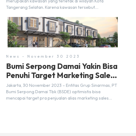
merupakan kawasan yang terletak di wilayah Kota
Tangerang Selatan. Karena kawasan tersebut
menggunakan nama Serpong, mungkin banyak di antara
kita yang mengira kedua wilayah ini merupakan tempat
yang sama. Padahal anggapan tersebut kurang tepat.
Sebab Serpong dan BSD merupakan dua kawasan yang
berbeda. Berikut penjelasannya. Baca Juga: […]
News - November 30 2023
Bumi Serpong Damai Yakin Bisa
Penuhi Target Marketing Sales
Tahun 2023
Jakarta, 30 November 2023 – Entitas Grup Sinarmas, PT
Bumi Serpong Damai Tbk (BSDE) optimistis bisa
mencapai target pra penjualan alias marketing sales
senilai Rp 8,8 triliun hingga tutup 2023. Direktur Bumi
Serpong Damai Hermawan Wijaya menjelaskan dengan
pencapain per September 2023 dan adanya insentif PPN
DTP, BSDE optimistis bisa melampaui target. “Kami yakin
target […]