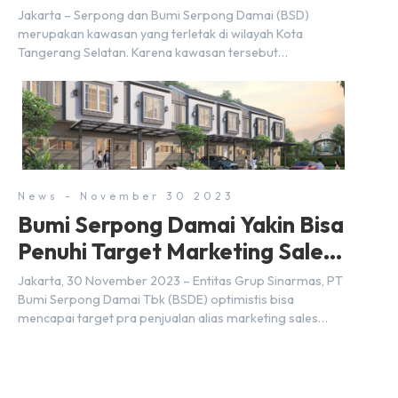
Jakarta – Serpong dan Bumi Serpong Damai (BSD)
merupakan kawasan yang terletak di wilayah Kota
Tangerang Selatan. Karena kawasan tersebut
menggunakan nama Serpong, mungkin banyak di antara
kita yang mengira kedua wilayah ini merupakan tempat
yang sama. Padahal anggapan tersebut kurang tepat.
Sebab Serpong dan BSD merupakan dua kawasan yang
berbeda. Berikut penjelasannya. Baca Juga: […]
News - November 30 2023
Bumi Serpong Damai Yakin Bisa
Penuhi Target Marketing Sales
Tahun 2023
Jakarta, 30 November 2023 – Entitas Grup Sinarmas, PT
Bumi Serpong Damai Tbk (BSDE) optimistis bisa
mencapai target pra penjualan alias marketing sales
senilai Rp 8,8 triliun hingga tutup 2023. Direktur Bumi
Serpong Damai Hermawan Wijaya menjelaskan dengan
pencapain per September 2023 dan adanya insentif PPN
DTP, BSDE optimistis bisa melampaui target. “Kami yakin