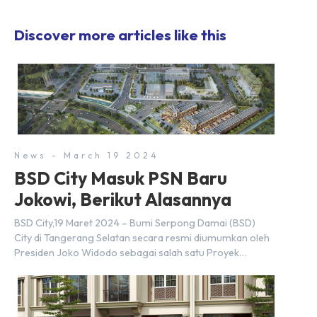
Discover more articles like this
News - March 19 2024
BSD City Masuk PSN Baru
Jokowi, Berikut Alasannya
BSD City,19 Maret 2024 – Bumi Serpong Damai (BSD)
City di Tangerang Selatan secara resmi diumumkan oleh
Presiden Joko Widodo sebagai salah satu Proyek
Strategis Nasional (PSN) yang baru. Pengumuman ini
dibuat oleh Menteri Koordinator Bidang Perekonomian,
Airlangga Hartarto, setelah Rapat Terbatas (ratas)
bersama Jokowi di Istana Kepresidenan pada hari Senin,