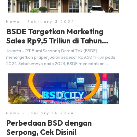
18 Maret 2024. Selain […]
News - February 3 2024
BSDE Targetkan Marketing
Sales Rp9,5 Triliun di Tahun
2024
Jakarta – PT Bumi Serpong Damai Tbk (BSDE)
menargetkan prapenjualan sebesar Rp9,50 triliun pada
2024. Sebelumnya pada 2023, BSDE mencatatkan
realisasi penjualan sebesar Rp9,50 triliun yang
melampaui target prapenjualan sebesar Rp8,80 triliun.
Menurut Direktur BSDE Hermawan Wijaya menghadapi
2024, kondisi ekonomi global maupun nasional dapat
memengaruhi pertimbangan masyarakat untuk membeli
rumah maupun investasi di sektor […]
News - January 14 2024
Perbedaan BSD dengan
Serpong, Cek Disini!