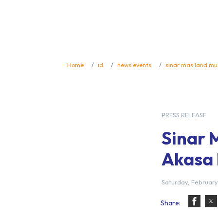
Home
id
news events
sinar mas land mul
PRESS RELEASE
Sinar 
Akasa 
Saturday, February
Share: