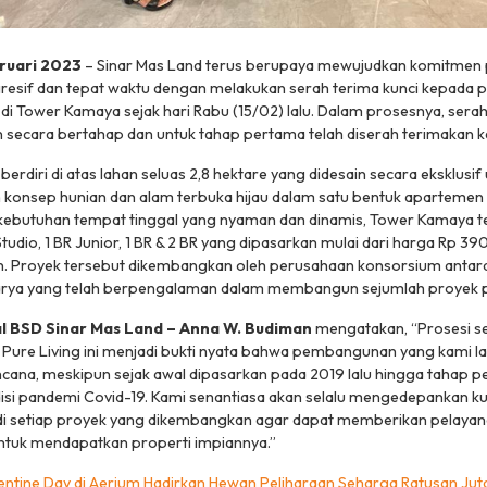
bruari 2023
– Sinar Mas Land terus berupaya mewujudkan komitme
esif dan tepat waktu dengan melakukan serah terima kunci kepada pa
 di Tower Kamaya sejak hari Rabu (15/02) lalu. Dalam prosesnya, serah
an secara bertahap dan untuk tahap pertama telah diserah terimakan
berdiri di atas lahan seluas 2,8 hektare yang didesain secara eksklusif
onsep hunian dan alam terbuka hijau dalam satu bentuk apartemen
ebutuhan tempat tinggal yang nyaman dan dinamis, Tower Kamaya t
tudio, 1 BR Junior, 1 BR & 2 BR yang dipasarkan mulai dari harga Rp 3
-an. Proyek tersebut dikembangkan oleh perusahaan konsorsium antar
arya yang telah berpengalaman dalam membangun sejumlah proyek
 BSD Sinar Mas Land – Anna W. Budiman
mengatakan, “Prosesi se
Pure Living ini menjadi bukti nyata bahwa pembangunan yang kami la
cana, meskipun sejak awal dipasarkan pada 2019 lalu hingga tahap pe
si pandemi Covid-19. Kami senantiasa akan selalu mengedepankan ku
di setiap proyek yang dikembangkan agar dapat memberikan pelayan
tuk mendapatkan properti impiannya.”
entine Day di Aerium Hadirkan Hewan Peliharaan Seharga Ratusan Jut