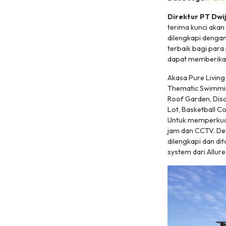
Direktur PT Dwi
terima kunci aka
dilengkapi denga
terbaik bagi para
dapat memberikan
Akasa Pure Living
Thematic Swimming
Roof Garden, Disc
Lot, Basketball C
Untuk memperkuat 
jam dan CCTV. Den
dilengkapi dan di
system dari Allure