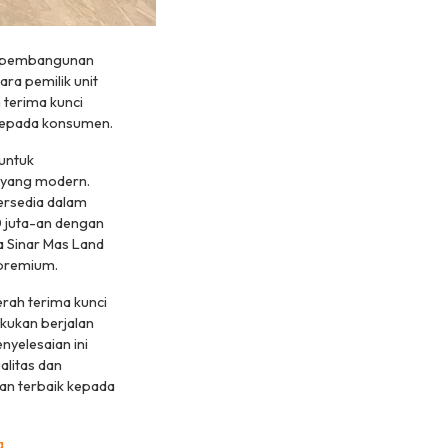
n pembangunan
ra pemilik unit
 terima kunci
 kepada konsumen.
 untuk
 yang modern.
ersedia dalam
90 juta-an dengan
a Sinar Mas Land
 premium.
rah terima kunci
kukan berjalan
nyelesaian ini
alitas dan
an terbaik kepada
a