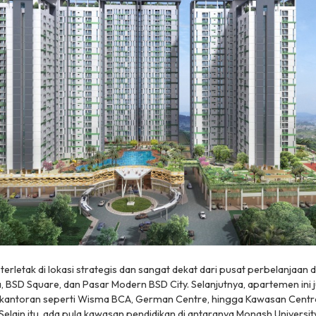
terletak di lokasi strategis dan sangat dekat dari pusat perbelanjaan 
a, BSD Square, dan Pasar Modern BSD City. Selanjutnya, apartemen ini 
kantoran seperti Wisma BCA, German Centre, hingga Kawasan Centra
 Selain itu, ada pula kawasan pendidikan di antaranya Monash Universit