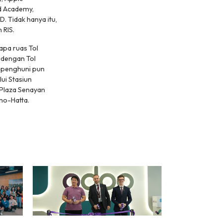
ld Academy,
. Tidak hanya itu,
 RIS.
apa ruas Tol
 dengan Tol
a penghuni pun
ui Stasiun
 Plaza Senayan
rno-Hatta.