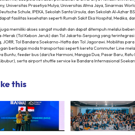
, Universitas Prasetiya Mulya, Universitas Atma Jaya, Sinarmas Wor
eutsche Schule, IPEKA, Sekolah Santa Ursula, dan Sekolah Al-Azhar BSD
rdapat fasilitas kesehatan seperti Rumah Sakit Eka Hospital, Medika, dan
 juga memiliki akses sangat mudah dan dapat ditempuh melalui beber
ta-Merak (Tol Kebon Jeruk) dan Tol Jakarta-Serpong yang terintegrasi
 JORR, Tol Bandara Soekarno-Hatta dan Tol Jagorawi. Mobilitas par
ngan berbagai moda transportasi seperti kereta Commuter Line melal
 Buntu, feeder bus (dari/ke Harmoni, Mangga Dua, Pasar Baru, Ratu
ibubur), serta airport shuttle service ke Bandara Internasional Soeka
ke this