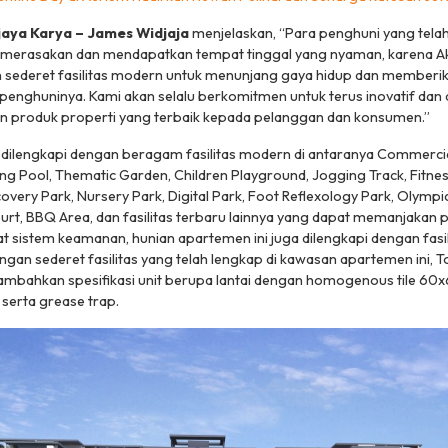
jaya Karya – James Widjaja
menjelaskan, “Para penghuni yang tela
n merasakan dan mendapatkan tempat tinggal yang nyaman, karena Ak
n sederet fasilitas modern untuk menunjang gaya hidup dan member
 penghuninya. Kami akan selalu berkomitmen untuk terus inovatif dan
 produk properti yang terbaik kepada pelanggan dan konsumen.”
 dilengkapi dengan beragam fasilitas modern di antaranya Commercial
 Pool, Thematic Garden, Children Playground, Jogging Track, Fitnes
overy Park, Nursery Park, Digital Park, Foot Reflexology Park, Olympi
ourt, BBQ Area, dan fasilitas terbaru lainnya yang dapat memanjakan
sistem keamanan, hunian apartemen ini juga dilengkapi dengan fasili
gan sederet fasilitas yang telah lengkap di kawasan apartemen ini,
tambahkan spesifikasi unit berupa lantai dengan homogenous tile 60
 serta grease trap.