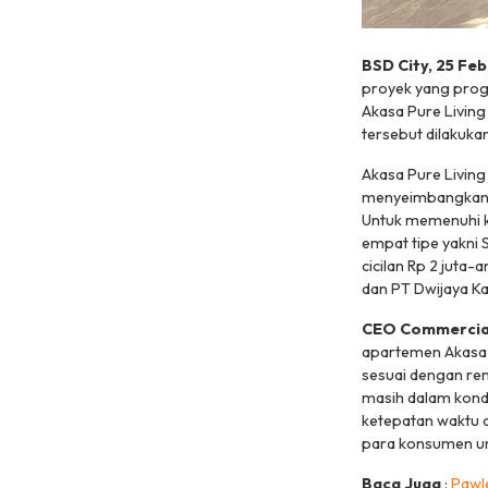
BSD City, 25 Fe
proyek yang progr
Akasa Pure Living
tersebut dilakuk
Akasa Pure Living 
menyeimbangkan k
Untuk memenuhi k
empat tipe yakni S
cicilan Rp 2 juta
dan PT Dwijaya K
CEO Commercial
apartemen Akasa 
sesuai dengan ren
masih dalam kondi
ketepatan waktu 
para konsumen un
Baca Juga
:
Pawl