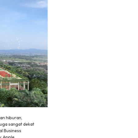
dan hiburan,
juga sangat dekat
l Business
y, Apple