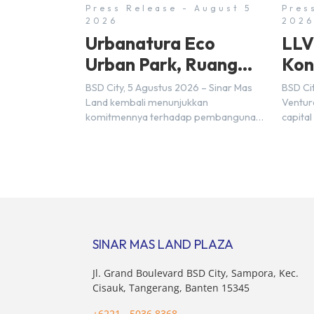
Press Release - August 5
Pres
2026
2026
Urbanatura Eco
LLV
Urban Park, Ruang
Kon
Terbuka Hijau Baru di
Ind
BSD City, 5 Agustus 2026 – Sinar Mas
BSD Cit
BSD City
(FD
Land kembali menunjukkan
Ventur
komitmennya terhadap pembangunan
capital
berkelanjutan melalui pengembangan
menjal
BSD Urbanatura Eco Urban Park,
Nihon 
sebuah ruang terbuka hijau multifungsi
bagian
dengan jalur sungai sepanjang 1,5 km
Inc. Ke
yang dikelilingi lanskap tropis rimbun di
penan
BSD City yang sebelumnya dikenal
Unders
sebagai Green Pathway. Transformasi
(Partne
ini merupakan bagian dari upaya
Kosuke
SINAR MAS LAND PLAZA
perusahaan untuk […]
Jl. Grand Boulevard BSD City, Sampora, Kec.
Cisauk, Tangerang, Banten 15345
+6221 - 5036 8368