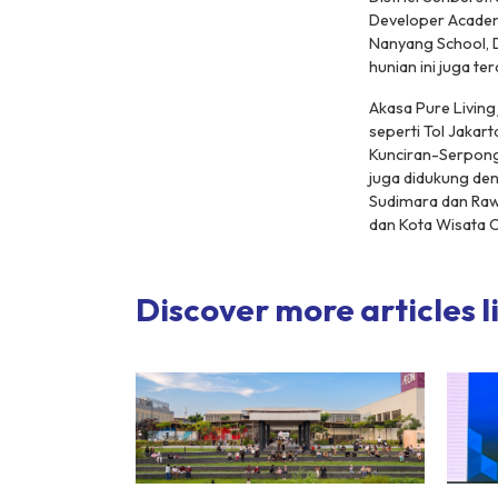
Developer Academy
Nanyang School, D
hunian ini juga te
Akasa Pure Living
seperti Tol Jakar
Kunciran-Serpong,
juga didukung de
Sudimara dan Rawa
dan Kota Wisata C
Discover more articles li