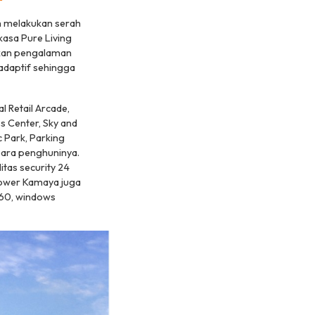
h melakukan serah
asa Pure Living
ikan pengalaman
 adaptif sehingga
 Retail Arcade,
s Center, Sky and
c Park, Parking
 para penghuninya.
tas security 24
 Tower Kamaya juga
x60, windows