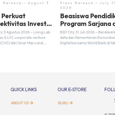
s Release - August 3
Press Release - July 3
2026
 Perkuat
Beasiswa Pendidi
ektivitas Investasi
Program Sarjana d
onesia–Jepang
Monash University
y, 3 Agustus 2026 – Living Lab
BSD City, 31 Juli 2026 – Berdasar
I) pada 2025
BSD City
es (LLV), corporate venture
data dari Kementerian Komunikas
 (CVC) dari Sinar Mas Land,
Digital bersama World Bank di ta
in kemitraan strategis dengan PT
2025, Indonesia diperkirakan ma
M&A Center Indonesia (NMAI),
membutuhkan sekitar 3 juta tale
 dari Nihon M&A Center Holdings
digital hingga tahun 2030 atau s
mitraan tersebut ditandai dengan
dengan 600 ribu tenaga digital 
datanganan Memorandum of
setiap tahunnya untuk menduku
tanding (MoU) oleh Bayu Seto
percepatan transformasi digital 
r at Living Lab Ventures) dan
berbagai sektor strategis. Kebu
 Kawata […]
tersebut menjadikan pengemba
QUICK LINKS
OUR E-STORE
FOL
sumber daya […]
ABOUT US
BLIBLI
©
202