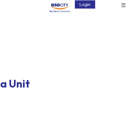
☰
Login
a Unit
a