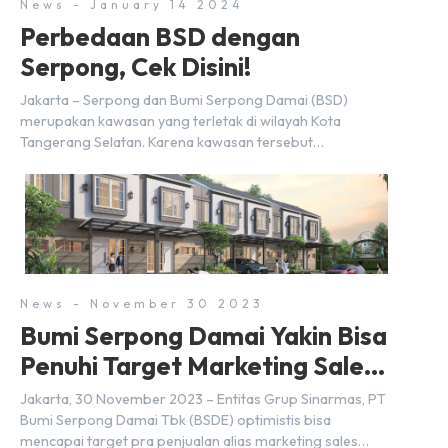
News - January 14 2024
Perbedaan BSD dengan
Serpong, Cek Disini!
Jakarta – Serpong dan Bumi Serpong Damai (BSD)
merupakan kawasan yang terletak di wilayah Kota
Tangerang Selatan. Karena kawasan tersebut
menggunakan nama Serpong, mungkin banyak di antara
kita yang mengira kedua wilayah ini merupakan tempat
yang sama. Padahal anggapan tersebut kurang tepat.
Sebab Serpong dan BSD merupakan dua kawasan yang
berbeda. Berikut penjelasannya. Baca Juga: […]
News - November 30 2023
Bumi Serpong Damai Yakin Bisa
Penuhi Target Marketing Sales
Tahun 2023
Jakarta, 30 November 2023 – Entitas Grup Sinarmas, PT
Bumi Serpong Damai Tbk (BSDE) optimistis bisa
mencapai target pra penjualan alias marketing sales