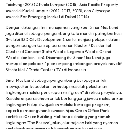
Taichung (2013) & Kuala Lumpur (2015), Asia Pacific Property
Award di Kuala Lumpur (2012, 2013, 2015), dan Cityscape
Awards For Emerging Market di Dubai (2014).
Dengan dukungan tim manajemen yang kuat, Sinar Mas Land
juga dikenal sebagai pengembang kota mandiri paling berhasil
(Melalui BSD City Development), serta menjadi pelopor dalam
pengembangan konsep perumahan Klaster / Residential
Clustered Concept (Kota Wisata, Legenda Wisata, Grand
Wisata, dan lain-lain). Disamping itu, Sinar Mas Land juga
merupakan pelopor / pioneer pengembangan proyek inovatif
Strata Mall / Trade Center (ITC) di Indonesia.
Sinar Mas Land sebagai pengembang berupaya untuk
mewujudkan kepedulian terhadap masalah pelestarian
lingkungan melalui penerapan visi “green” di setiap proyeknya.
Kesadaran perusahaan untuk bertanggung jawab melestarikan
lingkungan hidup diwujudkan melalui berbagai program,
seperti pembangunan kawasan hijau Green Office Park,
sertifikasi Green Building, Mall tanpa dinding yang ramah
lingkungan ‘The Breeze’, jalur-jalur pejalan kaki yang nyaman
serta berbagai acara untuk membangun kesadaran