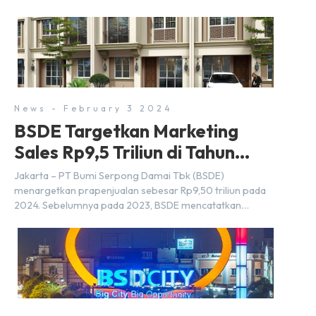
Strategis Nasional (PSN) yang baru. Pengumuman ini
dibuat oleh Menteri Koordinator Bidang Perekonomian,
Airlangga Hartarto, setelah Rapat Terbatas (ratas)
bersama Jokowi di Istana Kepresidenan pada hari Senin,
18 Maret 2024. Selain […]
News - February 3 2024
BSDE Targetkan Marketing
Sales Rp9,5 Triliun di Tahun
2024
Jakarta – PT Bumi Serpong Damai Tbk (BSDE)
menargetkan prapenjualan sebesar Rp9,50 triliun pada
2024. Sebelumnya pada 2023, BSDE mencatatkan
realisasi penjualan sebesar Rp9,50 triliun yang
melampaui target prapenjualan sebesar Rp8,80 triliun.
Menurut Direktur BSDE Hermawan Wijaya menghadapi
2024, kondisi ekonomi global maupun nasional dapat
memengaruhi pertimbangan masyarakat untuk membeli
rumah maupun investasi di sektor […]