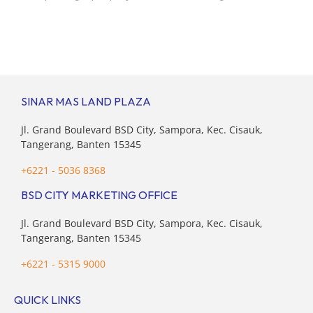
senilai Rp 8,8 triliun hingga tutup 2023. Direktur Bumi
Serpong Damai Hermawan Wijaya menjelaskan dengan
pencapain per September 2023 dan adanya insentif PPN
DTP, BSDE optimistis bisa melampaui target. “Kami yakin
target […]
SINAR MAS LAND PLAZA
Jl. Grand Boulevard BSD City, Sampora, Kec. Cisauk,
Tangerang, Banten 15345
+6221 - 5036 8368
BSD CITY MARKETING OFFICE
Jl. Grand Boulevard BSD City, Sampora, Kec. Cisauk,
Tangerang, Banten 15345
+6221 - 5315 9000
QUICK LINKS