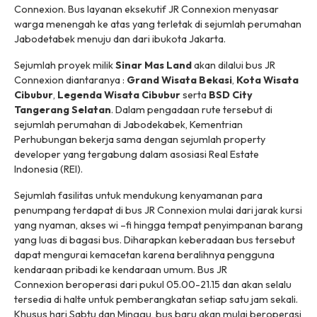
Connexion
. Bus layanan eksekutif
JR Connexion
menyasar
warga menengah ke atas yang terletak di sejumlah perumahan
Jabodetabek menuju dan dari ibukota Jakarta.
Sejumlah proyek milik
Sinar Mas Land
akan dilalui bus
JR
Connexion
diantaranya :
Grand Wisata Bekasi
,
Kota Wisata
Cibubur
,
Legenda Wisata Cibubur
serta
BSD City
Tangerang Selatan
. Dalam pengadaan rute tersebut di
sejumlah perumahan di Jabodekabek, Kementrian
Perhubungan bekerja sama dengan sejumlah
property
developer
yang tergabung dalam asosiasi Real Estate
Indonesia (REI).
Sejumlah fasilitas untuk mendukung kenyamanan para
penumpang terdapat di bus
JR Connexion
mulai dari jarak kursi
yang nyaman, akses wi –fi hingga tempat penyimpanan barang
yang luas di bagasi bus. Diharapkan keberadaan bus tersebut
dapat mengurai kemacetan karena beralihnya pengguna
kendaraan pribadi ke kendaraan umum. Bus
JR
Connexion
beroperasi dari pukul 05.00-21.15 dan akan selalu
tersedia di halte untuk pemberangkatan setiap satu jam sekali.
Khusus hari Sabtu dan Minggu, bus baru akan mulai beroperasi