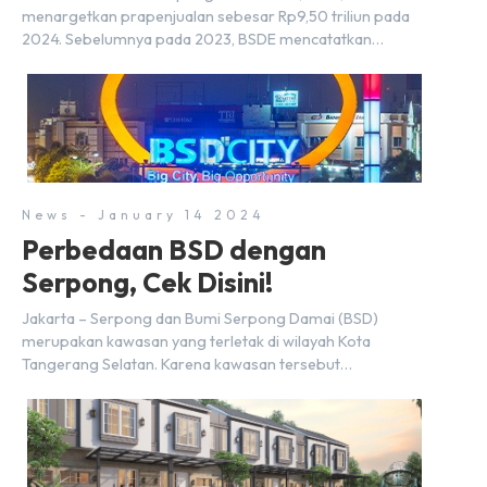
menargetkan prapenjualan sebesar Rp9,50 triliun pada
2024. Sebelumnya pada 2023, BSDE mencatatkan
realisasi penjualan sebesar Rp9,50 triliun yang
melampaui target prapenjualan sebesar Rp8,80 triliun.
Menurut Direktur BSDE Hermawan Wijaya menghadapi
2024, kondisi ekonomi global maupun nasional dapat
memengaruhi pertimbangan masyarakat untuk membeli
rumah maupun investasi di sektor […]
News - January 14 2024
Perbedaan BSD dengan
Serpong, Cek Disini!
Jakarta – Serpong dan Bumi Serpong Damai (BSD)
merupakan kawasan yang terletak di wilayah Kota
Tangerang Selatan. Karena kawasan tersebut
menggunakan nama Serpong, mungkin banyak di antara
kita yang mengira kedua wilayah ini merupakan tempat
yang sama. Padahal anggapan tersebut kurang tepat.
Sebab Serpong dan BSD merupakan dua kawasan yang
berbeda. Berikut penjelasannya. Baca Juga: […]