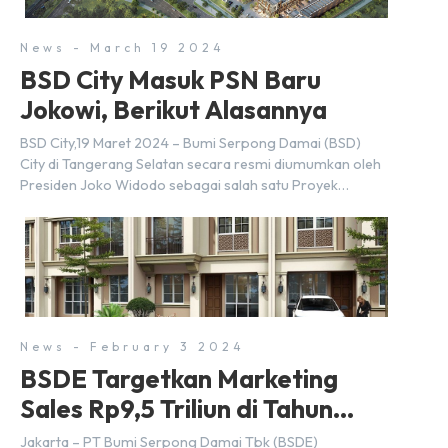
News - March 19 2024
BSD City Masuk PSN Baru
Jokowi, Berikut Alasannya
BSD City,19 Maret 2024 – Bumi Serpong Damai (BSD)
City di Tangerang Selatan secara resmi diumumkan oleh
Presiden Joko Widodo sebagai salah satu Proyek
Strategis Nasional (PSN) yang baru. Pengumuman ini
dibuat oleh Menteri Koordinator Bidang Perekonomian,
Airlangga Hartarto, setelah Rapat Terbatas (ratas)
bersama Jokowi di Istana Kepresidenan pada hari Senin,
18 Maret 2024. Selain […]
News - February 3 2024
BSDE Targetkan Marketing
Sales Rp9,5 Triliun di Tahun
2024
Jakarta – PT Bumi Serpong Damai Tbk (BSDE)