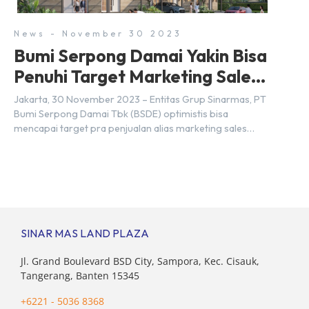
News - November 30 2023
Bumi Serpong Damai Yakin Bisa
Penuhi Target Marketing Sales
Tahun 2023
Jakarta, 30 November 2023 – Entitas Grup Sinarmas, PT
Bumi Serpong Damai Tbk (BSDE) optimistis bisa
mencapai target pra penjualan alias marketing sales
senilai Rp 8,8 triliun hingga tutup 2023. Direktur Bumi
Serpong Damai Hermawan Wijaya menjelaskan dengan
pencapain per September 2023 dan adanya insentif PPN
DTP, BSDE optimistis bisa melampaui target. “Kami yakin
target […]
SINAR MAS LAND PLAZA
Jl. Grand Boulevard BSD City, Sampora, Kec. Cisauk,
Tangerang, Banten 15345
+6221 - 5036 8368