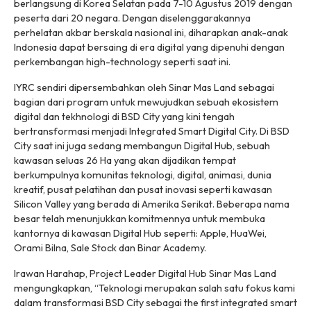
berlangsung di Korea Selatan pada 7-10 Agustus 2019 dengan
peserta dari 20 negara. Dengan diselenggarakannya
perhelatan akbar berskala nasional ini, diharapkan anak-anak
Indonesia dapat bersaing di era digital yang dipenuhi dengan
perkembangan high-technology seperti saat ini.
IYRC sendiri dipersembahkan oleh Sinar Mas Land sebagai
bagian dari program untuk mewujudkan sebuah ekosistem
digital dan tekhnologi di BSD City yang kini tengah
bertransformasi menjadi Integrated Smart Digital City. Di BSD
City saat ini juga sedang membangun Digital Hub, sebuah
kawasan seluas 26 Ha yang akan dijadikan tempat
berkumpulnya komunitas teknologi, digital, animasi, dunia
kreatif, pusat pelatihan dan pusat inovasi seperti kawasan
Silicon Valley yang berada di Amerika Serikat. Beberapa nama
besar telah menunjukkan komitmennya untuk membuka
kantornya di kawasan Digital Hub seperti: Apple, HuaWei,
Orami Bilna, Sale Stock dan Binar Academy.
Irawan Harahap, Project Leader Digital Hub Sinar Mas Land
mengungkapkan, “Teknologi merupakan salah satu fokus kami
dalam transformasi BSD City sebagai the first integrated smart