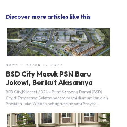
Discover more articles like this
News - March 19 2024
BSD City Masuk PSN Baru
Jokowi, Berikut Alasannya
BSD City,19 Maret 2024 – Bumi Serpong Damai (BSD)
City di Tangerang Selatan secara resmi diumumkan oleh
Presiden Joko Widodo sebagai salah satu Proyek
Strategis Nasional (PSN) yang baru. Pengumuman ini
dibuat oleh Menteri Koordinator Bidang Perekonomian,
Airlangga Hartarto, setelah Rapat Terbatas (ratas)