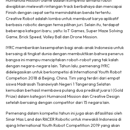
Humanoid Mission Game adalah kompetisi dimana robot
diwajibkan melewati rintangan track berbahaya dan mencapai
Finish dengan cepat serta memindahkan benda tertentu.
Creative Robot adalah lomba untuk membuat karya aplikatif
berbasis robotic dengan tema pilihan juri. Selain itu, terdapat
beberapa kategori baru, yaitu: IoT Games, Super Maze Solving
Game, Brick Speed, Volley Ball dan Drone Mission.
IYRC memberikan kesempatan bagi anak-anak Indonesia untuk
bersaing di tingkat dunia dengan membuktikan bahwa penerus
bangsa ini mampu menciptakan robot-robot yang tak kalah
dengan negara-negara lain. Tahun lalu, pemenang IYRC
didelegasikan untuk berkompetisi di International Youth Robot
Competion 2018 di Beijing, China. Tim yang terdiri dari empat
siswa Madrasah Tsanawiyah Negeri 1 Tangerang Selatan
kemudian berhasil membawa pulang dua predikat juara I (Gold
Prize) dalam kategori Humanoid Mission dan Creative Design
setelah bersaing dengan competitor dari 15 negara lain.
Pemenang dalam kompetisi tahun ini juga akan difasilitasi oleh
Sinar Mas Land dan RACER Robotic untuk mewakili Indonesia di
ajang International Youth Robot Competition 2019 yang akan