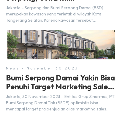
Jakarta – Serpong dan Bumi Serpong Damai (BSD)
merupakan kawasan yang terletak di wilayah Kota
Tangerang Selatan. Karena kawasan tersebut
menggunakan nama Serpong, mungkin banyak di antara
kita yang mengira kedua wilayah ini merupakan tempat
yang sama. Padahal anggapan tersebut kurang tepat.
Sebab Serpong dan BSD merupakan dua kawasan yang
berbeda. Berikut penjelasannya. Baca Juga: […]
News - November 30 2023
Bumi Serpong Damai Yakin Bisa
Penuhi Target Marketing Sales
Tahun 2023
Jakarta, 30 November 2023 – Entitas Grup Sinarmas, PT
Bumi Serpong Damai Tbk (BSDE) optimistis bisa
mencapai target pra penjualan alias marketing sales
senilai Rp 8,8 triliun hingga tutup 2023. Direktur Bumi
Serpong Damai Hermawan Wijaya menjelaskan dengan
pencapain per September 2023 dan adanya insentif PPN