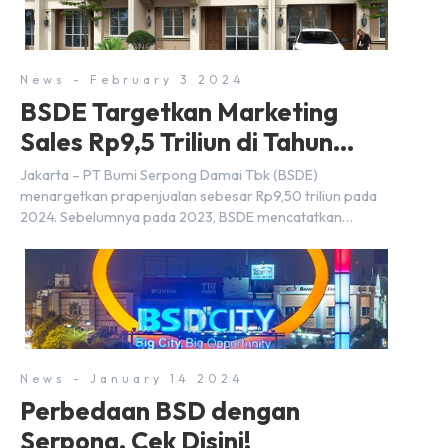
bersama Jokowi di Istana Kepresidenan pada hari Senin,
18 Maret 2024. Selain […]
News - February 3 2024
BSDE Targetkan Marketing
Sales Rp9,5 Triliun di Tahun
2024
Jakarta – PT Bumi Serpong Damai Tbk (BSDE)
menargetkan prapenjualan sebesar Rp9,50 triliun pada
2024. Sebelumnya pada 2023, BSDE mencatatkan
realisasi penjualan sebesar Rp9,50 triliun yang
melampaui target prapenjualan sebesar Rp8,80 triliun.
Menurut Direktur BSDE Hermawan Wijaya menghadapi
2024, kondisi ekonomi global maupun nasional dapat
memengaruhi pertimbangan masyarakat untuk membeli
rumah maupun investasi di sektor […]
News - January 14 2024
Perbedaan BSD dengan
Serpong, Cek Disini!