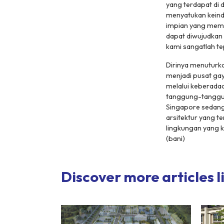
yang terdapat di 
menyatukan keind
impian yang membe
dapat diwujudkan 
kami sangatlah te
Dirinya menuturk
menjadi pusat gay
melalui keberada
tanggung-tanggu
Singapore sedangk
arsitektur yang t
lingkungan yang ka
(bani)
Discover more articles li