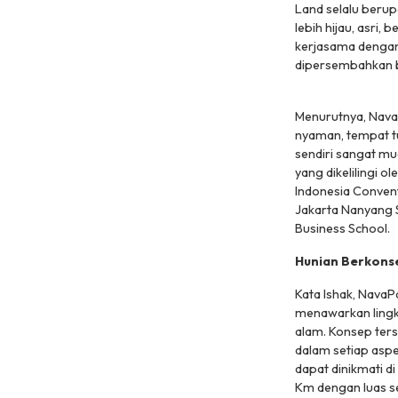
Land selalu berup
lebih hijau, asri
kerjasama dengan
dipersembahkan ba
Menurutnya, Nava
nyaman, tempat t
sendiri sangat mu
yang dikelilingi o
Indonesia Conventi
Jakarta Nanyang 
Business School.
Hunian Berkonse
Kata Ishak, NavaP
menawarkan lingku
alam. Konsep ter
dalam setiap asp
dapat dinikmati d
Km dengan luas se