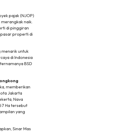
obyek pajak (NJOP)
i merangkak naik.
ti di pinggiran
pasar properti di
g menarik untuk
caya di Indonesia
k ternamanya BSD
ongkong
uka, memberikan
kota Jakarta
ekerta, Nava
67 Ha tersebut
tampilan yang
pkan, Sinar Mas