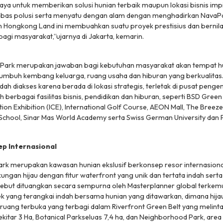
aya untuk memberikan solusi hunian terbaik maupun lokasi bisnis im
, bebas polusi serta menyatu dengan alam dengan menghadirkan NavaP
 Hongkong Land ini membuahkan suatu proyek prestisius dan bernilai
gi masyarakat,”ujarnya di Jakarta, kemarin.
Park merupakan jawaban bagi kebutuhan masyarakat akan tempat h
umbuh kembang keluarga, ruang usaha dan hiburan yang berkualitas.
dah diakses karena berada di lokasi strategis, terletak di pusat pen
leh berbagai fasilitas bisnis, pendidikan dan hiburan, seperti BSD Green
on Exhibition (ICE), International Golf Course, AEON Mall, The Breeze 
School, Sinar Mas World Academy serta Swiss German University dan 
p Internasional
ark merupakan kawasan hunian ekslusif berkonsep resor internasion
ngan hijau dengan fitur waterfront yang unik dan tertata indah ser
sebut dituangkan secara sempurna oleh Masterplanner global terkem
ek yang terangkai indah bersama hunian yang ditawarkan, dimana hi
i ruang terbuka yang terbagi dalam
Riverfront Green Belt
yang melinta
kitar 3 Ha,
Botanical Park
seluas 7,4 ha, dan
Neighborhood Park
, area