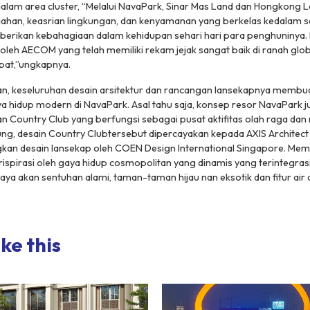
dalam area cluster, “Melalui NavaPark, Sinar Mas Land dan Hongkong L
ahan, keasrian lingkungan, dan kenyamanan yang berkelas kedalam
rikan kebahagiaan dalam kehidupan sehari hari para penghuninya. Ka
oleh AECOM yang telah memiliki rekam jejak sangat baik di ranah globa
pat,”ungkapnya.
an, keseluruhan desain arsitektur dan rancangan lansekapnya membu
a hidup modern di NavaPark. Asal tahu saja, konsep resor NavaPark 
an
Country Club
yang berfungsi sebagai pusat aktifitas olah raga dan 
ng, desain
Country Club
tersebut dipercayakan kepada AXIS Architect
an desain lansekap oleh COEN Design International Singapore. Memil
erispirasi oleh gaya hidup cosmopolitan yang dinamis yang terintegra
ya akan sentuhan alami, taman-taman hijau nan eksotik dan fitur air di
ke this