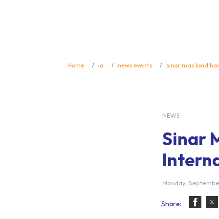
Home
id
news events
sinar mas land ha
NEWS
Sinar 
Intern
Monday, September
Share: