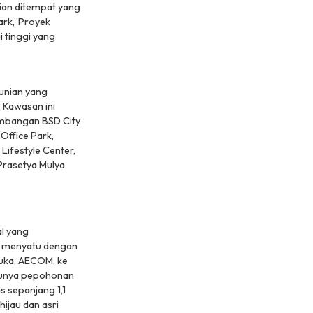
pian ditempat yang
ark,”Proyek
 tinggi yang
unian yang
 Kawasan ini
gembangan BSD City
 Office Park,
Lifestyle Center,
Prasetya Mulya
al yang
ta menyatu dengan
uka, AECOM, ke
jaunya pepohonan
s sepanjang 1,1
 hijau dan asri