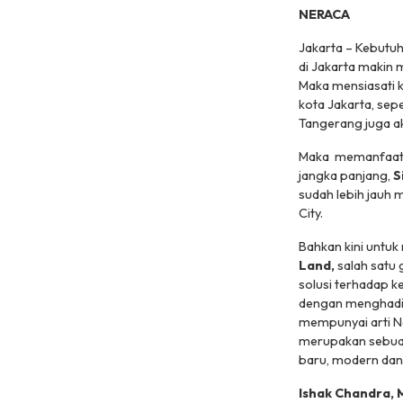
NERACA
Jakarta – Kebutuh
di Jakarta makin 
Maka mensiasati k
kota Jakarta, sep
Tangerang juga ak
Maka memanfaatkan
jangka panjang,
S
sudah lebih jauh
City.
Bahkan kini untuk
Land,
salah satu
solusi terhadap k
dengan menghad
mempunyai arti
N
merupakan sebu
baru, modern dan 
Ishak Chandra, 