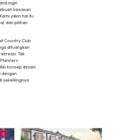
and ingin
 sebuah kawasan
mi yakin hal itu
l, dan pilihan
at Country Club
juga dituangkan
rekreasi. Tak
 Planners
iki konsep desain
si dengan
 sekelilingnya.