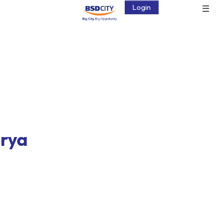
☰
Login
rya