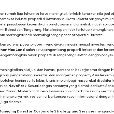
an rumah tiap tahunnya terus meningkat, terlebih kenaikan nilai jual 
memaksa industri properti di kawasan ibu kota Jakarta harganya mula
eterjangakauan kepemilikan rumah, pasar mulai melirik industri proper
erti Bekasi dan Tangerang. Maka kedepan tidak tertutup kemungkinan, 
an merangkak naik menyaingi harga pasar properti di Jakarta.
 potensi pasar properti yang diyakini masih menjadi investasi yan
inar Mas Land
, salah satu pengembang properti terbesar dan terper
 mengembangkan pasar properti di Tangerang Selatan dengan proye
 meningkatkan nilai jual dan inovasi, perseroan bekerjasama dengan
H
 group pengembang, investasi dan manajemen property Asia terkem
ebutuhan hunian serta lokasi bisnis impian bagi masyarakat di sekitar 
irkan
NavaPark
. Sesuai dengan namanya yang diambil dari kata Sans
ew, Young, Modern and Fresh,
kawasan hunian terbaru seluas sekitar 
ah mahakarya
mix-residential
berkonsep resor internasional dengan 
juga dinamis.
Managing Director Corporate Strategy and Services
mengungka