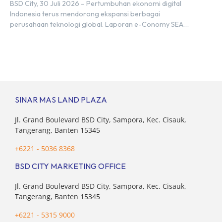
Hub, BSD City
BSD City, 30 Juli 2026 – Pertumbuhan ekonomi digital
Indonesia terus mendorong ekspansi berbagai
perusahaan teknologi global. Laporan e-Conomy SEA
2025 oleh Google, Temasek, dan Bain & Company
menempatkan Indonesia sebagai salah satu pasar digital
terbesar di Asia Tenggara dengan nilai ekonomi hampir
mencapai US$100 miliar, tumbuh sebesar 14%
dibandingkan dengan tahun sebelumnya. Kondisi ini […]
SINAR MAS LAND PLAZA
Jl. Grand Boulevard BSD City, Sampora, Kec. Cisauk,
Tangerang, Banten 15345
+6221 - 5036 8368
BSD CITY MARKETING OFFICE
Jl. Grand Boulevard BSD City, Sampora, Kec. Cisauk,
Tangerang, Banten 15345
+6221 - 5315 9000