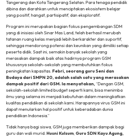
Tangerang dan Kota Tangerang Selatan. Para tenaga pendidik
dibina dan diarahkan untuk menciptakan ekosistem belajar
yang positif, hangat, partisipatif, dan eksploratif.
Program ini merupakan bagian fokus pengembangan SDM
yang di inisiasi oleh Sinar Mas Land, telah berhasil merubah
tatanan ruang kelas menjadi lebih berkarakter dan suportif,
sehingga mendorong potensi dan keunikan yang dimiliki setiap
peserta didik. Saat ini, semakin banyak sekolah yang
merasakan dampak baik atas hadirnya program GSM
khususnya sekolah-sekolah yang membutuhkan fokus
peningkatan kapasitas.
Febri, seorang guru Seni dan
Budaya dari SMPN 20, adalah salah satu yang merasakan
dampak positif dari GSM. Ia menyatakan,
“Dengan GSM,
sekolah-sekolah
limited budget
seperti kami, bisa menimba
ilmu yang selama ini menjadi kebutuhan dalam meningkatkan
kualitas pendidikan di sekolah kami. Harapannya virus GSM ini
dapat menularkan hal positif untuk keberadaban dunia
pendidikan Indonesia.”
Tidak hanya bagi siswa, GSM juga memberikan dampak bagi
guru dan wali murid.
Husni Kulsum
,
Guru SDN Kayu Agung,