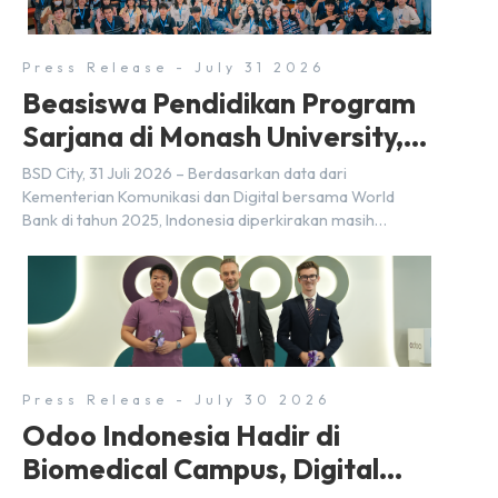
dan Kosuke Kawata […]
Press Release - July 31 2026
Beasiswa Pendidikan Program
Sarjana di Monash University,
BSD City
BSD City, 31 Juli 2026 – Berdasarkan data dari
Kementerian Komunikasi dan Digital bersama World
Bank di tahun 2025, Indonesia diperkirakan masih
membutuhkan sekitar 3 juta talenta digital hingga tahun
2030 atau setara dengan 600 ribu tenaga digital baru
setiap tahunnya untuk mendukung percepatan
transformasi digital di berbagai sektor strategis.
Kebutuhan tersebut menjadikan pengembangan sumber
daya […]
Press Release - July 30 2026
Odoo Indonesia Hadir di
Biomedical Campus, Digital