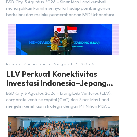
BSD City
BSD City, 5 Agustus 2026 – Sinar Mas Land kembali
menunjukkan komitmennya terhadap pembangunan
berkelanjutan melalui pengembangan BSD Urbanatura
Eco Urban Park, sebuah ruang terbuka hijau multifungsi
dengan jalur sungai sepanjang 1,5 km yang dikelilingi
lanskap tropis rimbun di BSD City yang sebelumnya
dikenal sebagai Green Pathway. Transformasi ini
merupakan bagian dari upaya perusahaan untuk […]
Press Release - August 3 2026
LLV Perkuat Konektivitas
Investasi Indonesia–Jepang
(FDI) pada 2025
BSD City, 3 Agustus 2026 – Living Lab Ventures (LLV),
corporate venture capital (CVC) dari Sinar Mas Land,
menjalin kemitraan strategis dengan PT Nihon M&A
Center Indonesia (NMAI), bagian dari Nihon M&A Center
Holdings Inc. Kemitraan tersebut ditandai dengan
penandatanganan Memorandum of Understanding
(MoU) oleh Bayu Seto (Partner at Living Lab Ventures)