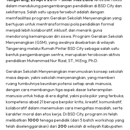
dalam mendukung pengembangan pendidikan di BSD City dan
sekitarnya. Salah satu upaya tersebut adalah dengan
memfasilitasi program Gerakan Sekolah Menyenangkan yang
bertujuan untuk mentransformasi pola pendidikan formal
menjadi lebih kolaboratif, inklusif, dan menarik guna
mendorong kemampuan diri siswa. Program Gerakan Sekolah
Menyenangkan (GSM), yang awalnya disebarkan di wilayah
Tangerang melalui Rumah Pintar BSD City sebagai salah satu
bentuk pengembangan sentra, merupakan terobosan aktivis
pendidikan Muhammad Nur Rizal, ST., M.Eng, Ph.D.
Gerakan Sekolah Menyenangkan merumuskan konsep sekolah
masa depan, yakni sekolah menyenangkan, yang memberi
ruang tumbuhnya keunikan potensi setiap anak manusia,
dengan cara membangun tiga aspek dasar keterampilan
manusia untuk hidup di era digital, yakni pola pikir yang terbuka,
kompetensi abad 21 berupa berpikir kritis, kreatif, komunikatif,
kolaboratif dalam menemukan cara mengatasi masalah, serta
karakter moral dan etos kerja. Di BSD City, program ini telah
melibatkan
1000
tenaga pendidik (dari 5 batch workshop yang
telah diselenggarakan) dari
200
sekolah di wilayah Kabupaten