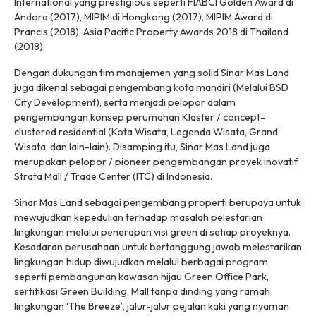
International yang prestigious seperti FIABCI Golden Award di
Andora (2017), MIPIM di Hongkong (2017), MIPIM Award di
Prancis (2018), Asia Pacific Property Awards 2018 di Thailand
(2018).
Dengan dukungan tim manajemen yang solid Sinar Mas Land
juga dikenal sebagai pengembang kota mandiri (Melalui BSD
City Development), serta menjadi pelopor dalam
pengembangan konsep perumahan Klaster / concept-
clustered residential (Kota Wisata, Legenda Wisata, Grand
Wisata, dan lain-lain). Disamping itu, Sinar Mas Land juga
merupakan pelopor / pioneer pengembangan proyek inovatif
Strata Mall / Trade Center (ITC) di Indonesia.
Sinar Mas Land sebagai pengembang properti berupaya untuk
mewujudkan kepedulian terhadap masalah pelestarian
lingkungan melalui penerapan visi green di setiap proyeknya.
Kesadaran perusahaan untuk bertanggung jawab melestarikan
lingkungan hidup diwujudkan melalui berbagai program,
seperti pembangunan kawasan hijau Green Office Park,
sertifikasi Green Building, Mall tanpa dinding yang ramah
lingkungan ‘The Breeze’, jalur-jalur pejalan kaki yang nyaman