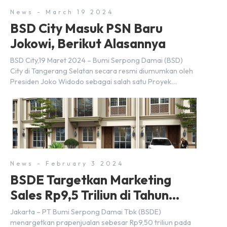
News - March 19 2024
BSD City Masuk PSN Baru
Jokowi, Berikut Alasannya
BSD City,19 Maret 2024 – Bumi Serpong Damai (BSD)
City di Tangerang Selatan secara resmi diumumkan oleh
Presiden Joko Widodo sebagai salah satu Proyek
Strategis Nasional (PSN) yang baru. Pengumuman ini
dibuat oleh Menteri Koordinator Bidang Perekonomian,
Airlangga Hartarto, setelah Rapat Terbatas (ratas)
bersama Jokowi di Istana Kepresidenan pada hari Senin,
18 Maret 2024. Selain […]
News - February 3 2024
BSDE Targetkan Marketing
Sales Rp9,5 Triliun di Tahun
2024
Jakarta – PT Bumi Serpong Damai Tbk (BSDE)
menargetkan prapenjualan sebesar Rp9,50 triliun pada