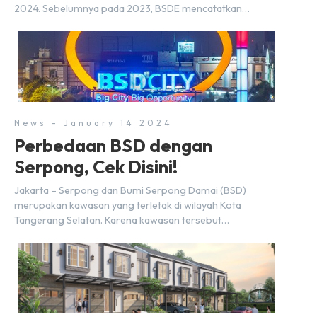
2024. Sebelumnya pada 2023, BSDE mencatatkan
realisasi penjualan sebesar Rp9,50 triliun yang
melampaui target prapenjualan sebesar Rp8,80 triliun.
Menurut Direktur BSDE Hermawan Wijaya menghadapi
2024, kondisi ekonomi global maupun nasional dapat
memengaruhi pertimbangan masyarakat untuk membeli
rumah maupun investasi di sektor […]
News - January 14 2024
Perbedaan BSD dengan
Serpong, Cek Disini!
Jakarta – Serpong dan Bumi Serpong Damai (BSD)
merupakan kawasan yang terletak di wilayah Kota
Tangerang Selatan. Karena kawasan tersebut
menggunakan nama Serpong, mungkin banyak di antara
kita yang mengira kedua wilayah ini merupakan tempat
yang sama. Padahal anggapan tersebut kurang tepat.
Sebab Serpong dan BSD merupakan dua kawasan yang
berbeda. Berikut penjelasannya. Baca Juga: […]