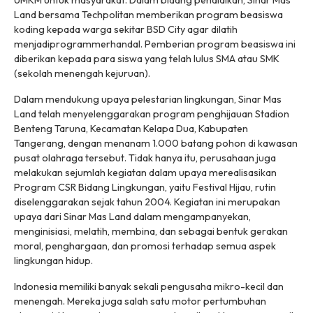
UMKM untuk masyarakat. Dalam bidang pendidikan, Sinar Mas
Land bersama Techpolitan memberikan program beasiswa
koding kepada warga sekitar BSD City agar dilatih
menjadiprogrammerhandal. Pemberian program beasiswa ini
diberikan kepada para siswa yang telah lulus SMA atau SMK
(sekolah menengah kejuruan).
Dalam mendukung upaya pelestarian lingkungan, Sinar Mas
Land telah menyelenggarakan program penghijauan Stadion
Benteng Taruna, Kecamatan Kelapa Dua, Kabupaten
Tangerang, dengan menanam 1.000 batang pohon di kawasan
pusat olahraga tersebut. Tidak hanya itu, perusahaan juga
melakukan sejumlah kegiatan dalam upaya merealisasikan
Program CSR Bidang Lingkungan, yaitu Festival Hijau, rutin
diselenggarakan sejak tahun 2004. Kegiatan ini merupakan
upaya dari Sinar Mas Land dalam mengampanyekan,
menginisiasi, melatih, membina, dan sebagai bentuk gerakan
moral, penghargaan, dan promosi terhadap semua aspek
lingkungan hidup.
Indonesia memiliki banyak sekali pengusaha mikro-kecil dan
menengah. Mereka juga salah satu motor pertumbuhan