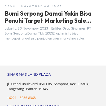
News - November 30 2023
Bumi Serpong Damai Yakin Bisa
Penuhi Target Marketing Sales
Tahun 2023
Jakarta, 30 November 2023 – Entitas Grup Sinarmas, PT
Bumi Serpong Damai Tbk (BSDE) optimistis bisa
mencapai target pra penjualan alias marketing sales
senilai Rp 8,8 triliun hingga tutup 2023. Direktur Bumi
Serpong Damai Hermawan Wijaya menjelaskan dengan
pencapain per September 2023 dan adanya insentif PPN
DTP, BSDE optimistis bisa melampaui target. “Kami yakin
target […]
SINAR MAS LAND PLAZA
Jl. Grand Boulevard BSD City, Sampora, Kec. Cisauk,
Tangerang, Banten 15345
+6221 - 5036 8368