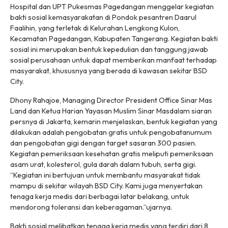
Hospital dan UPT Pukesmas Pagedangan menggelar kegiatan
bakti sosial kemasyarakatan di Pondok pesantren Daarul
Faalihin, yang terletak di Kelurahan Lengkong Kulon,
Kecamatan Pagedangan, Kabupaten Tangerang. Kegiatan bakti
sosial ini merupakan bentuk kepedulian dan tanggung jawab
sosial perusahaan untuk dapat memberikan manfaat terhadap
masyarakat, khususnya yang berada di kawasan sekitar BSD
City.
Dhony Rahajoe, Managing Director President Office Sinar Mas
Land dan Ketua Harian Yayasan Muslim Sinar Masdalam siaran
persnya di Jakarta, kemarin menjelaskan, bentuk kegiatan yang
dilakukan adalah pengobatan gratis untuk pengobatanumum
dan pengobatan gigi dengan target sasaran 300 pasien.
Kegiatan pemeriksaan kesehatan gratis meliputi pemeriksaan
asam urat, kolesterol, gula darah dalam tubuh, serta gigi.
“Kegiatan ini bertujuan untuk membantu masyarakat tidak
mampu di sekitar wilayah BSD City. Kami juga menyertakan
tenaga kerja medis dari berbagai latar belakang, untuk
mendorong toleransi dan keberagaman.”ujarnya.
Bakti sosial melibatkan tenaga kerja medis yang terdiri dari 8