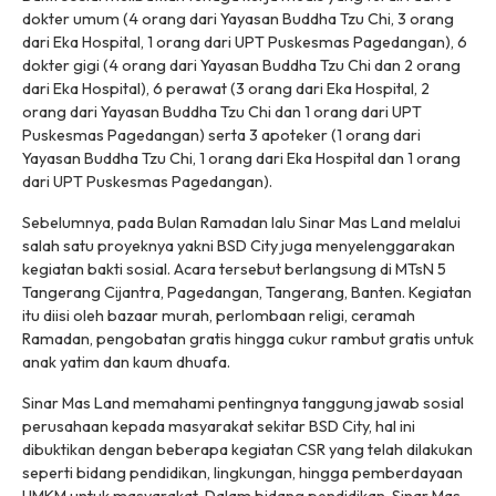
dokter umum (4 orang dari Yayasan Buddha Tzu Chi, 3 orang
dari Eka Hospital, 1 orang dari UPT Puskesmas Pagedangan), 6
dokter gigi (4 orang dari Yayasan Buddha Tzu Chi dan 2 orang
dari Eka Hospital), 6 perawat (3 orang dari Eka Hospital, 2
orang dari Yayasan Buddha Tzu Chi dan 1 orang dari UPT
Puskesmas Pagedangan) serta 3 apoteker (1 orang dari
Yayasan Buddha Tzu Chi, 1 orang dari Eka Hospital dan 1 orang
dari UPT Puskesmas Pagedangan).
Sebelumnya, pada Bulan Ramadan lalu Sinar Mas Land melalui
salah satu proyeknya yakni BSD City juga menyelenggarakan
kegiatan bakti sosial. Acara tersebut berlangsung di MTsN 5
Tangerang Cijantra, Pagedangan, Tangerang, Banten. Kegiatan
itu diisi oleh bazaar murah, perlombaan religi, ceramah
Ramadan, pengobatan gratis hingga cukur rambut gratis untuk
anak yatim dan kaum dhuafa.
Sinar Mas Land memahami pentingnya tanggung jawab sosial
perusahaan kepada masyarakat sekitar BSD City, hal ini
dibuktikan dengan beberapa kegiatan CSR yang telah dilakukan
seperti bidang pendidikan, lingkungan, hingga pemberdayaan