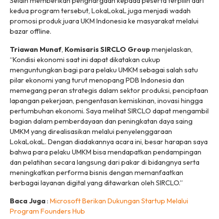
Selain memberikan penghargaan kepada peserta terpilih dari
kedua program tersebut, LokaLokaL juga menjadi wadah
promosi produk juara UKM Indonesia ke masyarakat melalui
bazar offline.
Triawan Munaf
,
Komisaris SIRCLO Group
menjelaskan,
“Kondisi ekonomi saat ini dapat dikatakan cukup
menguntungkan bagi para pelaku UMKM sebagai salah satu
pilar ekonomi yang turut menopang PDB Indonesia dan
memegang peran strategis dalam sektor produksi, penciptaan
lapangan pekerjaan, pengentasan kemiskinan, inovasi hingga
pertumbuhan ekonomi. Saya melihat SIRCLO dapat mengambil
bagian dalam pemberdayaan dan peningkatan daya saing
UMKM yang direalisasikan melalui penyelenggaraan
LokaLokaL. Dengan diadakannya acara ini, besar harapan saya
bahwa para pelaku UMKM bisa mendapatkan pendampingan
dan pelatihan secara langsung dari pakar di bidangnya serta
meningkatkan performa bisnis dengan memanfaatkan
berbagai layanan digital yang ditawarkan oleh SIRCLO.”
Baca Juga
:
Microsoft Berikan Dukungan Startup Melalui
Program Founders Hub