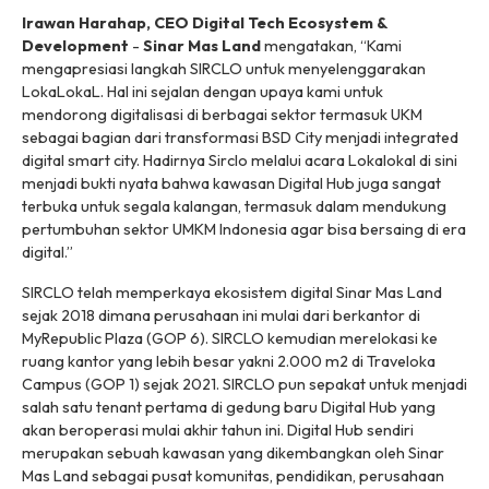
Irawan Harahap, CEO Digital Tech Ecosystem &
Development
-
Sinar Mas Land
mengatakan, “Kami
mengapresiasi langkah SIRCLO untuk menyelenggarakan
LokaLokaL. Hal ini sejalan dengan upaya kami untuk
mendorong digitalisasi di berbagai sektor termasuk UKM
sebagai bagian dari transformasi BSD City menjadi integrated
digital smart city. Hadirnya Sirclo melalui acara Lokalokal di sini
menjadi bukti nyata bahwa kawasan Digital Hub juga sangat
terbuka untuk segala kalangan, termasuk dalam mendukung
pertumbuhan sektor UMKM Indonesia agar bisa bersaing di era
digital.”
SIRCLO telah memperkaya ekosistem digital Sinar Mas Land
sejak 2018 dimana perusahaan ini mulai dari berkantor di
MyRepublic Plaza (GOP 6). SIRCLO kemudian merelokasi ke
ruang kantor yang lebih besar yakni 2.000 m2 di Traveloka
Campus (GOP 1) sejak 2021. SIRCLO pun sepakat untuk menjadi
salah satu tenant pertama di gedung baru Digital Hub yang
akan beroperasi mulai akhir tahun ini. Digital Hub sendiri
merupakan sebuah kawasan yang dikembangkan oleh Sinar
Mas Land sebagai pusat komunitas, pendidikan, perusahaan