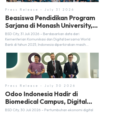
Press Release - July 31 2026
Beasiswa Pendidikan Program
Sarjana di Monash University,
BSD City
BSD City, 31 Juli 2026 – Berdasarkan data dari
Kementerian Komunikasi dan Digital bersama World
Bank di tahun 2025, Indonesia diperkirakan masih
membutuhkan sekitar 3 juta talenta digital hingga tahun
2030 atau setara dengan 600 ribu tenaga digital baru
setiap tahunnya untuk mendukung percepatan
transformasi digital di berbagai sektor strategis.
Kebutuhan tersebut menjadikan pengembangan sumber
daya […]
Press Release - July 30 2026
Odoo Indonesia Hadir di
Biomedical Campus, Digital
Hub, BSD City
BSD City, 30 Juli 2026 – Pertumbuhan ekonomi digital