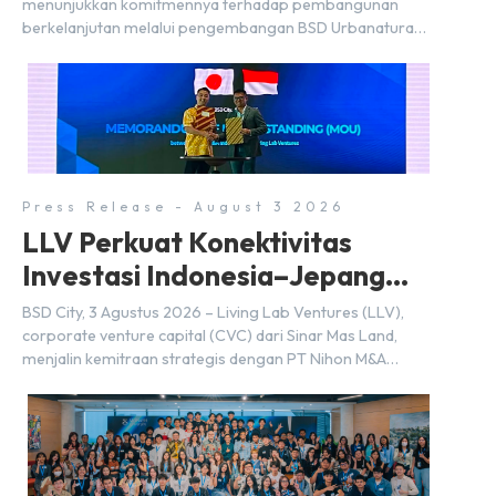
menunjukkan komitmennya terhadap pembangunan
berkelanjutan melalui pengembangan BSD Urbanatura
Eco Urban Park, sebuah ruang terbuka hijau multifungsi
dengan jalur sungai sepanjang 1,5 km yang dikelilingi
lanskap tropis rimbun di BSD City yang sebelumnya
dikenal sebagai Green Pathway. Transformasi ini
merupakan bagian dari upaya perusahaan untuk […]
Press Release - August 3 2026
LLV Perkuat Konektivitas
Investasi Indonesia–Jepang
(FDI) pada 2025
BSD City, 3 Agustus 2026 – Living Lab Ventures (LLV),
corporate venture capital (CVC) dari Sinar Mas Land,
menjalin kemitraan strategis dengan PT Nihon M&A
Center Indonesia (NMAI), bagian dari Nihon M&A Center
Holdings Inc. Kemitraan tersebut ditandai dengan
penandatanganan Memorandum of Understanding
(MoU) oleh Bayu Seto (Partner at Living Lab Ventures)
dan Kosuke Kawata […]