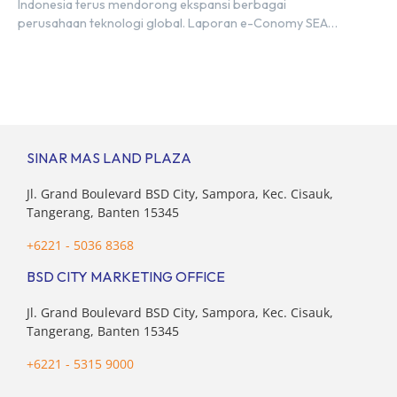
Indonesia terus mendorong ekspansi berbagai
perusahaan teknologi global. Laporan e-Conomy SEA
2025 oleh Google, Temasek, dan Bain & Company
menempatkan Indonesia sebagai salah satu pasar digital
terbesar di Asia Tenggara dengan nilai ekonomi hampir
mencapai US$100 miliar, tumbuh sebesar 14%
dibandingkan dengan tahun sebelumnya. Kondisi ini […]
SINAR MAS LAND PLAZA
Jl. Grand Boulevard BSD City, Sampora, Kec. Cisauk,
Tangerang, Banten 15345
+6221 - 5036 8368
BSD CITY MARKETING OFFICE
Jl. Grand Boulevard BSD City, Sampora, Kec. Cisauk,
Tangerang, Banten 15345
+6221 - 5315 9000