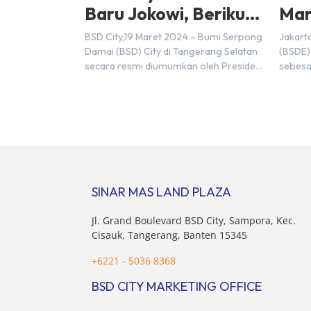
Baru Jokowi, Berikut
Mar
Alasannya
Rp9,
BSD City,19 Maret 2024 – Bumi Serpong
Jakart
20
Damai (BSD) City di Tangerang Selatan
(BSDE)
secara resmi diumumkan oleh Presiden
sebesa
Joko Widodo sebagai salah satu Proyek
Sebelu
Strategis Nasional (PSN) yang baru.
mencat
Pengumuman ini dibuat oleh Menteri
sebesa
Koordinator Bidang Perekonomian,
target
Airlangga Hartarto, setelah Rapat
triliun
Terbatas (ratas) bersama Jokowi di
Hermaw
Istana Kepresidenan pada hari Senin, 18
kondis
Maret 2024. Selain […]
nasion
SINAR MAS LAND PLAZA
pertim
membel
Jl. Grand Boulevard BSD City, Sampora, Kec.
sektor 
Cisauk, Tangerang, Banten 15345
+6221 - 5036 8368
BSD CITY MARKETING OFFICE