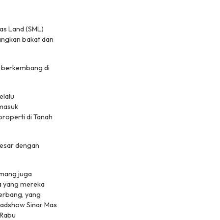
as Land (SML)
angkan bakat dan
ih berkembang di
elalu
 masuk
roperti di Tanah
besar dengan
emang juga
ja yang mereka
terbang, yang
roadshow Sinar Mas
 Rabu