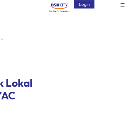
☰
Login
nas
k Lokal
YAC