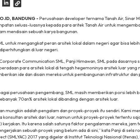
O.ID, BANDUNG -
Perusahaan developer ternama Tanah Air, Sinar M
atan seluas-luasnya kepada para aritek Tanah Air untuk mengemb
lam mendisain sebuah karya bangunan.
 SML untuk mengangkat peran arsitek lokal dalam negeri agar bisa leb
diperhitungkan di luar negeri.
Corporate Communication SML, Panji Himawan, SML pada dasarnya s
eradaan para arsitek lokal di tengah hegemoninya arsitek luar yang
erikan ide dan disain mereka untuk pembangunan infratruktur dan p
ebagai perusahaan pengembang, SML masih memberikan porsi lebih 
anyak 70an% arsitek lokal dibanding dengan arsitek luar.
 mungkin adalah pengalam dan proyek-proyek itu sendiri. Kami m
konsultan arsitek dari luar, namun untuk proyek-proyek tertentu sa
ed) kerjakan. Itu karena salah satunya faktor pengalaman mereka, jam 
ngerjakan sebuah proyek yang belum ada di sini,“ kata Panji di sela 
ct (SMLYAC) 2017 yang digelar di Institut Teknologi Nasional (Itenas),