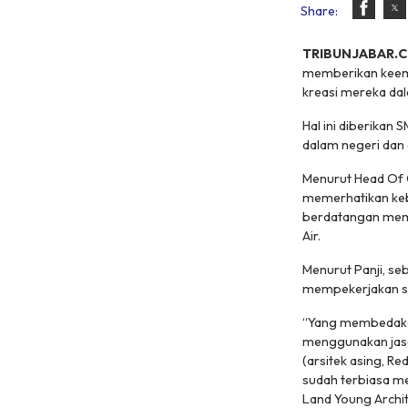
Share:
TRIBUNJABAR.C
memberikan keemp
kreasi mereka da
Hal ini diberikan
dalam negeri dan 
Menurut Head Of 
memerhatikan keb
berdatangan memb
Air.
Menurut Panji, s
mempekerjakan seb
“Yang membedakan
menggunakan jasa 
(arsitek asing, R
sudah terbiasa me
Land Young Archite