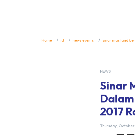
Home
id
news events
sinar mas land ber
NEWS
Sinar 
Dalam 
2017 R
Thursday, October 