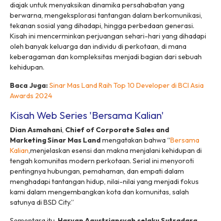
diajak untuk menyaksikan dinamika persahabatan yang
berwarna, mengeksplorasi tantangan dalam berkomunikasi,
tekanan sosial yang dihadapi, hingga perbedaan generasi.
Kisah ini mencerminkan perjuangan sehari-hari yang dihadapi
oleh banyak keluarga dan individu di perkotaan, di mana
keberagaman dan kompleksitas menjadi bagian dari sebuah
kehidupan.
Baca Juga:
Sinar Mas Land Raih Top 10 Developer di BCI Asia
Awards 2024
Kisah Web Series 'Bersama Kalian'
Dian Asmahani
,
Chief of Corporate Sales and
Marketing
Sinar Mas Land
mengatakan bahwa “
Bersama
Kalian
,menjelaskan esensi dan makna menjalani kehidupan di
tengah komunitas modern perkotaan. Serial ini menyoroti
pentingnya hubungan, pemahaman, dan empati dalam
menghadapi tantangan hidup, nilai-nilai yang menjadi fokus
kami dalam mengembangkan kota dan komunitas, salah
satunya di BSD City.”
Sementara itu,
Harvan Agustriansyah selaku Sutradara