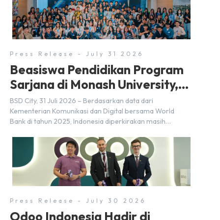
penandatanganan Memorandum of Understanding
(MoU) oleh Bayu Seto (Partner at Living Lab Ventures)
dan Kosuke Kawata […]
Press Release - July 31 2026
Beasiswa Pendidikan Program
Sarjana di Monash University,
BSD City
BSD City, 31 Juli 2026 – Berdasarkan data dari
Kementerian Komunikasi dan Digital bersama World
Bank di tahun 2025, Indonesia diperkirakan masih
membutuhkan sekitar 3 juta talenta digital hingga tahun
2030 atau setara dengan 600 ribu tenaga digital baru
setiap tahunnya untuk mendukung percepatan
transformasi digital di berbagai sektor strategis.
Kebutuhan tersebut menjadikan pengembangan sumber
daya […]
Press Release - July 30 2026
Odoo Indonesia Hadir di