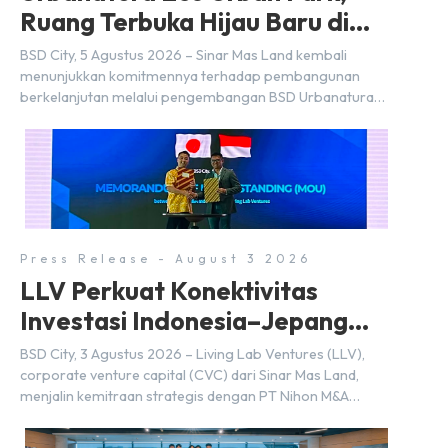
Ruang Terbuka Hijau Baru di
BSD City
BSD City, 5 Agustus 2026 – Sinar Mas Land kembali
menunjukkan komitmennya terhadap pembangunan
berkelanjutan melalui pengembangan BSD Urbanatura
Eco Urban Park, sebuah ruang terbuka hijau multifungsi
dengan jalur sungai sepanjang 1,5 km yang dikelilingi
lanskap tropis rimbun di BSD City yang sebelumnya
dikenal sebagai Green Pathway. Transformasi ini
merupakan bagian dari upaya perusahaan untuk […]
Press Release - August 3 2026
LLV Perkuat Konektivitas
Investasi Indonesia–Jepang
(FDI) pada 2025
BSD City, 3 Agustus 2026 – Living Lab Ventures (LLV),
corporate venture capital (CVC) dari Sinar Mas Land,
menjalin kemitraan strategis dengan PT Nihon M&A
Center Indonesia (NMAI), bagian dari Nihon M&A Center
Holdings Inc. Kemitraan tersebut ditandai dengan