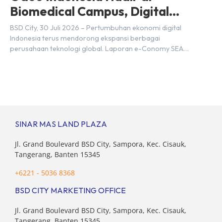
Biomedical Campus, Digital
Hub, BSD City
BSD City, 30 Juli 2026 – Pertumbuhan ekonomi digital
Indonesia terus mendorong ekspansi berbagai
perusahaan teknologi global. Laporan e-Conomy SEA
2025 oleh Google, Temasek, dan Bain & Company
menempatkan Indonesia sebagai salah satu pasar digital
terbesar di Asia Tenggara dengan nilai ekonomi hampir
mencapai US$100 miliar, tumbuh sebesar 14%
dibandingkan dengan tahun sebelumnya. Kondisi ini […]
SINAR MAS LAND PLAZA
Jl. Grand Boulevard BSD City, Sampora, Kec. Cisauk,
Tangerang, Banten 15345
+6221 - 5036 8368
BSD CITY MARKETING OFFICE
Jl. Grand Boulevard BSD City, Sampora, Kec. Cisauk,
Tangerang, Banten 15345