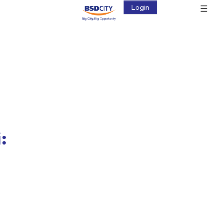
☰
Login
: