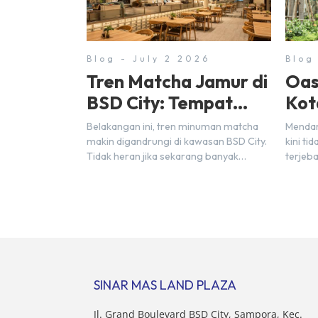
Blog - July 2 2026
Blog
Tren Matcha Jamur di
Oas
BSD City: Tempat
Kot
Nongkrong Estetik
Seh
Belakangan ini, tren minuman matcha
Mendam
Dekat Hunian
Cit
makin digandrungi di kawasan BSD City.
kini ti
Tidak heran jika sekarang banyak
terjeb
bermunculan matcha cafe baru yang
atau b
menawarkan menu autentik, konsep
yang p
visual yang estetik, serta atmosfer yang
berolah
nyaman, baik untuk produktif bekerja
langsun
(WFC) maupun sekadar bersantai
rindan
bersama orang terdekat. Kabar
Sebaga
baiknya, deretan kafe hits ini tersebar di
BSD Ci
lokasi-lokasi strategis yang sangat […]
area h
SINAR MAS LAND PLAZA
mendu
Jl. Grand Boulevard BSD City, Sampora, Kec.