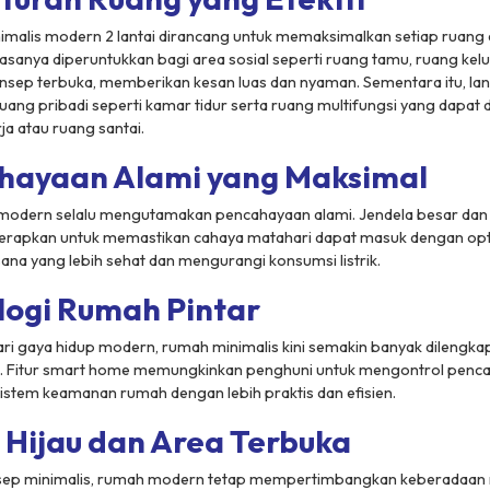
malis modern 2 lantai dirancang untuk memaksimalkan setiap ruang d
asanya diperuntukkan bagi area sosial seperti ruang tamu, ruang kel
sep terbuka, memberikan kesan luas dan nyaman. Sementara itu, lant
uang pribadi seperti kamar tidur serta ruang multifungsi yang dapat 
ja atau ruang santai.
ahayaan Alami yang Maksimal
modern selalu mengutamakan pencahayaan alami. Jendela besar dan 
iterapkan untuk memastikan cahaya matahari dapat masuk dengan opt
na yang lebih sehat dan mengurangi konsumsi listrik.
logi Rumah Pintar
ri gaya hidup modern, rumah minimalis kini semakin banyak dilengka
h. Fitur smart home memungkinkan penghuni untuk mengontrol penc
istem keamanan rumah dengan lebih praktis dan efisien.
 Hijau dan Area Terbuka
ep minimalis, rumah modern tetap mempertimbangkan keberadaan r