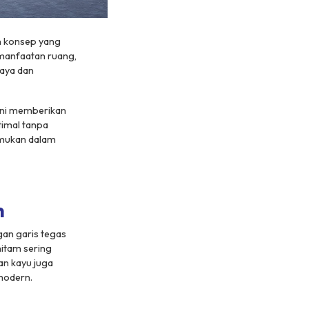
n konsep yang
emanfaatan ruang,
gaya dan
 ini memberikan
timal tanpa
emukan dalam
n
an garis tegas
hitam sering
an kayu juga
modern.