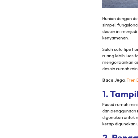
Hunian dengan de
simpel, fungsiona
desain ini menjad
kenyamanan.
Salah satu tipe h
ruang lebih luas 
mengorbankan asp
desain rumah mini
Baca Juga
:
Tren 
1. Tampi
Fasad rumah mini
dan penggunaan ma
digunakan untuk m
kerap digunakan u
2. Penga