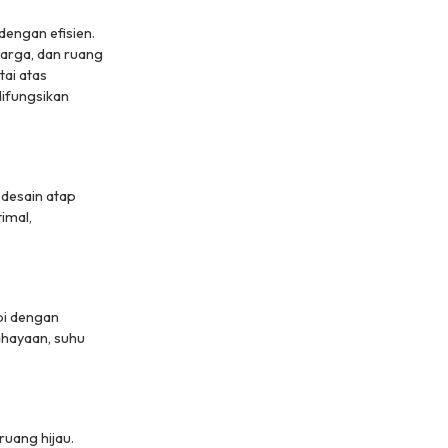
engan efisien.
uarga, dan ruang
ai atas
difungsikan
desain atap
imal,
pi dengan
ahayaan, suhu
uang hijau.