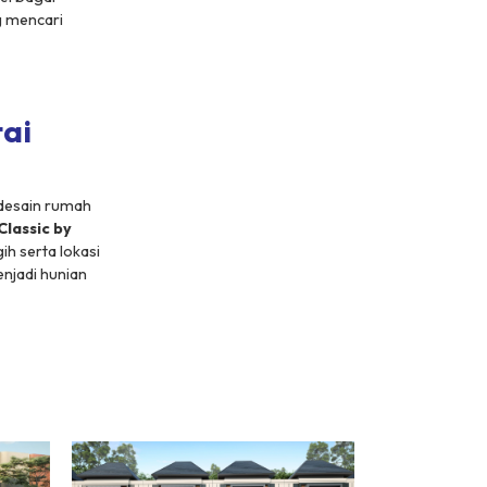
g mencari
ai
 desain rumah
Classic by
ih serta lokasi
enjadi hunian