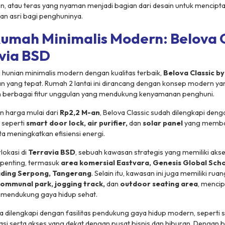
on, atau teras yang nyaman menjadi bagian dari desain untuk mencipt
dan asri bagi penghuninya.
Rumah Minimalis Modern: Belova C
via BSD
 hunian minimalis modern dengan kualitas terbaik,
Belova Classic b
han yang tepat. Rumah 2 lantai ini dirancang dengan konsep modern ya
n berbagai fitur unggulan yang mendukung kenyamanan penghuni.
n harga mulai dari
Rp2,2 M-an
, Belova Classic sudah dilengkapi den
 seperti
smart door lock, air purifier,
dan
solar panel
yang memba
ta meningkatkan efisiensi energi.
lokasi di
Terravia BSD
, sebuah kawasan strategis yang memiliki aks
s penting, termasuk
area komersial Eastvara, Genesis Global Sch
ding Serpong, Tangerang
. Selain itu, kawasan ini juga memiliki ruan
ommunal park, jogging track,
dan
outdoor seating area
, menci
mendukung gaya hidup sehat.
ga dilengkapi dengan fasilitas pendukung gaya hidup modern, sepert
si serta akses yang dekat dengan pusat bisnis dan hiburan. Dengan 