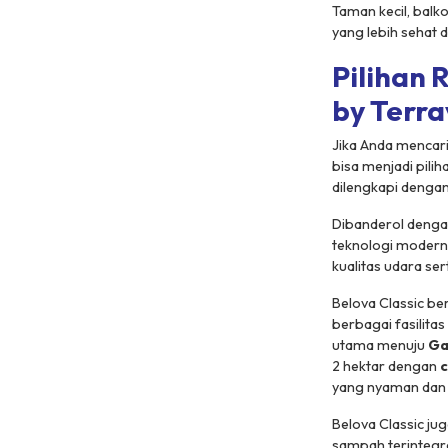
Taman kecil, balk
yang lebih sehat 
Pilihan 
by Terra
Jika Anda mencari
bisa menjadi pili
dilengkapi denga
Dibanderol denga
teknologi modern
kualitas udara ser
Belova Classic ber
berbagai fasilita
utama menuju
Ga
2 hektar dengan
c
yang nyaman dan 
Belova Classic ju
sampah terintegra