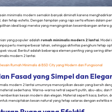
sain minimalis modern semakin banyak diminati karena menghadirka
l, dan tetap estetis. Dengan tampilan yang rapi serta efisien dalam p
i pilihan ideal bagi mereka yang menginginkan keseimbangan antara 
unian yang populer adalah
rumah minimalis modern 2 lantai
. Model
tanpa perlu memperbesar lahan, sehingga aktivitas penghuni tetap op
ek visual. Berikut adalah beberapa elemen penting yang sering dit
malis modern 2 lantai:
Desain Rumah Minimalis di BSD City yang Modern dan Fungsional
lan Fasad yang Simpel dan Elega
malis modern 2 lantai umumnya menonjolkan desain yang bersih deng
terial sederhana. Warna-warna netral seperti putih, abu-abu, dan 
emberikan kesan modern dan elegan. Material seperti kaca, beton, d
ntuk menciptakan kesan natural yang tetap selaras dengan estetika 
turan Ruang yang Efektif