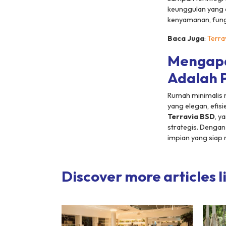
keunggulan yang d
kenyamanan, fungsi
Baca Juga
:
Terra
Mengapa
Adalah P
Rumah minimalis m
yang elegan, efis
Terravia BSD
, y
strategis. Dengan
impian yang siap
Discover more articles li