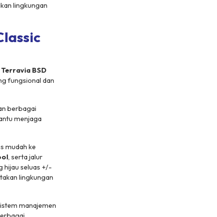
akan lingkungan
lassic
y Terravia BSD
ng fungsional dan
gan berbagai
ntu menjaga
es mudah ke
ool
, serta jalur
g hijau seluas +/-
ptakan lingkungan
i sistem manajemen
berbagai