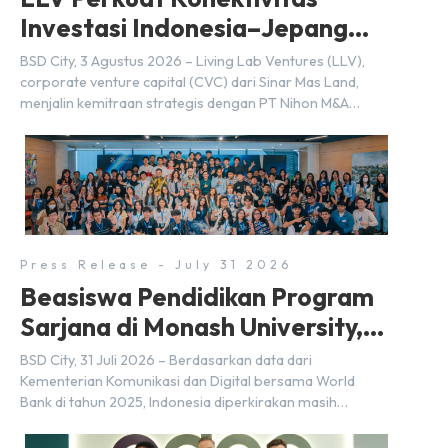
Investasi Indonesia–Jepang
(FDI) pada 2025
BSD City, 3 Agustus 2026 – Living Lab Ventures (LLV),
corporate venture capital (CVC) dari Sinar Mas Land,
menjalin kemitraan strategis dengan PT Nihon M&A
Center Indonesia (NMAI), bagian dari Nihon M&A Center
Holdings Inc. Kemitraan tersebut ditandai dengan
penandatanganan Memorandum of Understanding
(MoU) oleh Bayu Seto (Partner at Living Lab Ventures)
dan Kosuke Kawata […]
Press Release - July 31 2026
Beasiswa Pendidikan Program
Sarjana di Monash University,
BSD City
BSD City, 31 Juli 2026 – Berdasarkan data dari
Kementerian Komunikasi dan Digital bersama World
Bank di tahun 2025, Indonesia diperkirakan masih
membutuhkan sekitar 3 juta talenta digital hingga tahun
2030 atau setara dengan 600 ribu tenaga digital baru