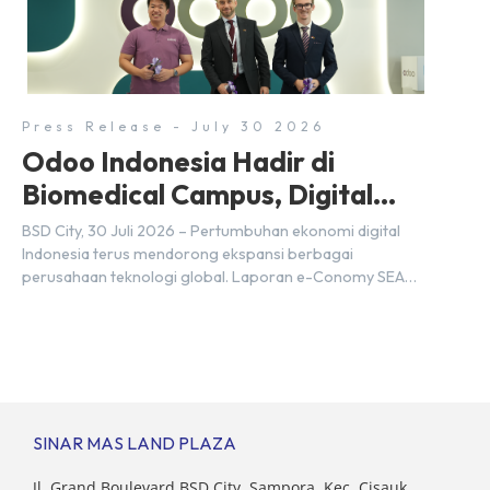
setiap tahunnya untuk mendukung percepatan
transformasi digital di berbagai sektor strategis.
Kebutuhan tersebut menjadikan pengembangan sumber
daya […]
Press Release - July 30 2026
Odoo Indonesia Hadir di
Biomedical Campus, Digital
Hub, BSD City
BSD City, 30 Juli 2026 – Pertumbuhan ekonomi digital
Indonesia terus mendorong ekspansi berbagai
perusahaan teknologi global. Laporan e-Conomy SEA
2025 oleh Google, Temasek, dan Bain & Company
menempatkan Indonesia sebagai salah satu pasar digital
terbesar di Asia Tenggara dengan nilai ekonomi hampir
mencapai US$100 miliar, tumbuh sebesar 14%
dibandingkan dengan tahun sebelumnya. Kondisi ini […]
SINAR MAS LAND PLAZA
Jl. Grand Boulevard BSD City, Sampora, Kec. Cisauk,