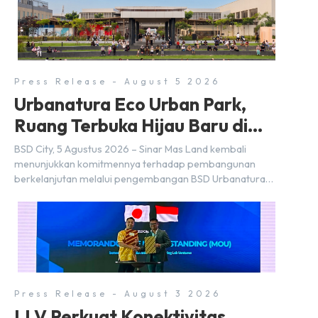
Press Release - August 5 2026
Urbanatura Eco Urban Park,
Ruang Terbuka Hijau Baru di
BSD City
BSD City, 5 Agustus 2026 – Sinar Mas Land kembali
menunjukkan komitmennya terhadap pembangunan
berkelanjutan melalui pengembangan BSD Urbanatura
Eco Urban Park, sebuah ruang terbuka hijau multifungsi
dengan jalur sungai sepanjang 1,5 km yang dikelilingi
lanskap tropis rimbun di BSD City yang sebelumnya
dikenal sebagai Green Pathway. Transformasi ini
merupakan bagian dari upaya perusahaan untuk […]
Press Release - August 3 2026
LLV Perkuat Konektivitas