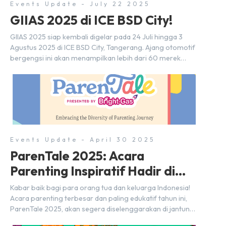
Events Update - July 22 2025
GIIAS 2025 di ICE BSD City!
GIIAS 2025 siap kembali digelar pada 24 Juli hingga 3
Agustus 2025 di ICE BSD City, Tangerang. Ajang otomotif
bergengsi ini akan menampilkan lebih dari 60 merek
mobil, 20-an merek motor, serta ratusan industri
pendukung. Tak hanya menjadi pusat perhatian bagi
para pecinta otomotif, GIIAS juga menjadi tempat
berkumpulnya komunitas dan pelaku industri untuk
menjalin […]
Events Update - April 30 2025
ParenTale 2025: Acara
Parenting Inspiratif Hadir di
BSD City!
Kabar baik bagi para orang tua dan keluarga Indonesia!
Acara parenting terbesar dan paling edukatif tahun ini,
ParenTale 2025, akan segera diselenggarakan di jantung
kawasan modern dan inovatif BSD City. Bertempat di Hall