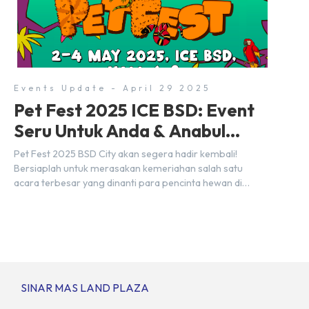
5, ICE BSD, acara ini akan berlangsung selama tiga hari
penuh, yaitu pada 2 hingga 4 Mei 2025. Diselenggarakan
oleh Parentstory dan […]
Events Update - April 29 2025
Pet Fest 2025 ICE BSD: Event
Seru Untuk Anda & Anabul
Kesayangan!
Pet Fest 2025 BSD City akan segera hadir kembali!
Bersiaplah untuk merasakan kemeriahan salah satu
acara terbesar yang dinanti para pencinta hewan di
Indonesia. Tandai kalender Anda—2 hingga 4 Mei 2025 di
Hall 6-8, ICE BSD City! Di ajang Pet Fest 2025 ini, Anda
dan hewan kesayanganmu bisa menikmati beragam
aktivitas interaktif bersama komunitas pecinta […]
SINAR MAS LAND PLAZA