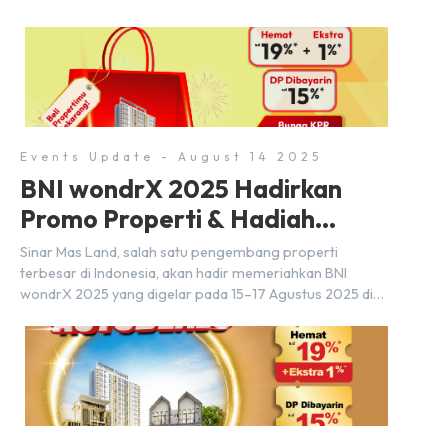
Events Update - August 14 2025
BNI wondrX 2025 Hadirkan
Promo Properti & Hadiah
Eksklusif
Sinar Mas Land, salah satu pengembang properti
terbesar di Indonesia, akan hadir memeriahkan BNI
wondrX 2025 yang digelar pada 15–17 Agustus 2025 di
Indonesia Convention Exhibition (ICE) BSD City, tepatnya
di Hall 9, Booth Sinar Mas Land. Partisipasi ini menjadi
wujud komitmen Sinar Mas Land dalam memberikan
kemudahan dan pengalaman berbeda bagi para pencari
hunian […]