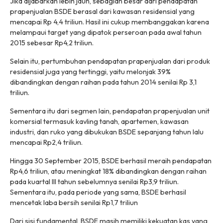
Jika dijabarkan lebih jauh, sebagian besar dari pendapatan
prapenjualan BSDE berasal dari kawasan residensial yang
mencapai Rp 4,4 triliun. Hasil ini cukup membanggakan karena
melampaui target yang dipatok perseroan pada awal tahun
2015 sebesar Rp4,2 triliun.
Selain itu, pertumbuhan pendapatan prapenjualan dari produk
residensial juga yang tertinggi, yaitu melonjak 39%
dibandingkan dengan raihan pada tahun 2014 senilai Rp 3,1
triliun.
Sementara itu dari segmen lain, pendapatan prapenjualan unit
komersial termasuk kavling tanah, apartemen, kawasan
industri, dan ruko yang dibukukan BSDE sepanjang tahun lalu
mencapai Rp2,4 triliun.
Hingga 30 September 2015, BSDE berhasil meraih pendapatan
Rp4,6 triliun, atau meningkat 18% dibandingkan dengan raihan
pada kuartal III tahun sebelumnya senilai Rp3,9 triliun.
Sementara itu, pada periode yang sama, BSDE berhasil
mencetak laba bersih senilai Rp1,7 triliun
Dari sisi fundamental, BSDE masih memiliki kekuatan kas yang