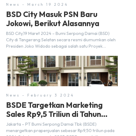
News - March 19 2024
BSD City Masuk PSN Baru
Jokowi, Berikut Alasannya
BSD City,19 Maret 2024 – Bumi Serpong Damai (BSD)
City di Tangerang Selatan secara resmi diumumkan oleh
Presiden Joko Widodo sebagai salah satu Proyek
Strategis Nasional (PSN) yang baru. Pengumuman ini
dibuat oleh Menteri Koordinator Bidang Perekonomian,
Airlangga Hartarto, setelah Rapat Terbatas (ratas)
bersama Jokowi di Istana Kepresidenan pada hari Senin,
18 Maret 2024. Selain […]
News - February 3 2024
BSDE Targetkan Marketing
Sales Rp9,5 Triliun di Tahun
2024
Jakarta – PT Bumi Serpong Damai Tbk (BSDE)
menargetkan prapenjualan sebesar Rp9,50 triliun pada