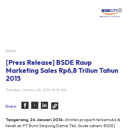
☰
Login
NEWS
[Press Release] BSDE Raup
Marketing Sales Rp6,8 Triliun Tahun
2015
Tuesday, January 26, 2016 10:10 AM
Share:
Tangerang, 24 Januari 2016
—Emiten properti terkemuka di
tanah air PT Bumi Serpong Damai Tbk. (kode saham: BSDE)