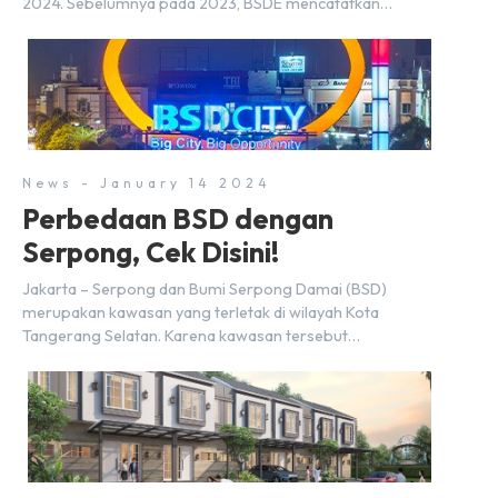
2024. Sebelumnya pada 2023, BSDE mencatatkan
realisasi penjualan sebesar Rp9,50 triliun yang
melampaui target prapenjualan sebesar Rp8,80 triliun.
Menurut Direktur BSDE Hermawan Wijaya menghadapi
2024, kondisi ekonomi global maupun nasional dapat
memengaruhi pertimbangan masyarakat untuk membeli
rumah maupun investasi di sektor […]
News - January 14 2024
Perbedaan BSD dengan
Serpong, Cek Disini!
Jakarta – Serpong dan Bumi Serpong Damai (BSD)
merupakan kawasan yang terletak di wilayah Kota
Tangerang Selatan. Karena kawasan tersebut
menggunakan nama Serpong, mungkin banyak di antara
kita yang mengira kedua wilayah ini merupakan tempat
yang sama. Padahal anggapan tersebut kurang tepat.
Sebab Serpong dan BSD merupakan dua kawasan yang
berbeda. Berikut penjelasannya. Baca Juga: […]