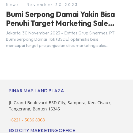
News - November 30 2023
Bumi Serpong Damai Yakin Bisa
Penuhi Target Marketing Sales
Tahun 2023
Jakarta, 30 November 2023 – Entitas Grup Sinarmas, PT
Bumi Serpong Damai Tbk (BSDE) optimistis bisa
mencapai target pra penjualan alias marketing sales
senilai Rp 8,8 triliun hingga tutup 2023. Direktur Bumi
Serpong Damai Hermawan Wijaya menjelaskan dengan
pencapain per September 2023 dan adanya insentif PPN
DTP, BSDE optimistis bisa melampaui target. “Kami yakin
target […]
SINAR MAS LAND PLAZA
Jl. Grand Boulevard BSD City, Sampora, Kec. Cisauk,
Tangerang, Banten 15345
+6221 - 5036 8368
BSD CITY MARKETING OFFICE