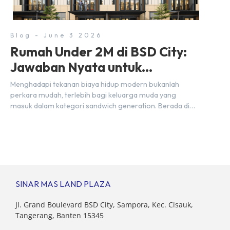
dua pusat pergerakan massa […]
Blog - June 3 2026
Rumah Under 2M di BSD City:
Jawaban Nyata untuk
Kebutuhan Generasi Sandwich
Menghadapi tekanan biaya hidup modern bukanlah
perkara mudah, terlebih bagi keluarga muda yang
masuk dalam kategori sandwich generation. Berada di
usia produktif, kelompok ini memikul tanggung jawab
finansial ganda: mencukupi kebutuhan keluarga inti
(pasangan dan anak) sekaligus menyokong orang tua di
waktu bersamaan. Fenomena urban ini kian marak di
kota-kota besar, termasuk di kawasan berkembang […]
SINAR MAS LAND PLAZA
Jl. Grand Boulevard BSD City, Sampora, Kec. Cisauk,
Tangerang, Banten 15345