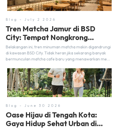
Blog - July 2 2026
Tren Matcha Jamur di BSD
City: Tempat Nongkrong
Estetik Dekat Hunian
Belakangan ini, tren minuman matcha makin digandrungi
di kawasan BSD City. Tidak heran jika sekarang banyak
bermunculan matcha cafe baru yang menawarkan menu
autentik, konsep visual yang estetik, serta atmosfer yang
nyaman, baik untuk produktif bekerja (WFC) maupun
sekadar bersantai bersama orang terdekat. Kabar
baiknya, deretan kafe hits ini tersebar di lokasi-lokasi
strategis yang sangat […]
Blog - June 30 2026
Oase Hijau di Tengah Kota:
Gaya Hidup Sehat Urban di