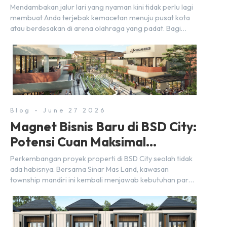
BSD City
Mendambakan jalur lari yang nyaman kini tidak perlu lagi
membuat Anda terjebak kemacetan menuju pusat kota
atau berdesakan di arena olahraga yang padat. Bagi
warga BSD City, berolahraga rutin bisa dinikmati
langsung di lingkungan sekitar yang rindang, estetik, dan
menenangkan. Sebagai kawasan township terpadu, BSD
City terus bertransformasi menjadi area hunian modern
yang sangat mendukung […]
Blog - June 27 2026
Magnet Bisnis Baru di BSD City:
Potensi Cuan Maksimal
Selangkah dari Stasiun
Perkembangan proyek properti di BSD City seolah tidak
ada habisnya. Bersama Sinar Mas Land, kawasan
township mandiri ini kembali menjawab kebutuhan para
pelaku usaha akan ruang komersial yang menjanjikan
lewat kehadiran Wander Alley Walk. Ruko terbaru di BSD
City ini datang dengan keunggulan geografis yang
sangat strategis. Letaknya menempel langsung dengan