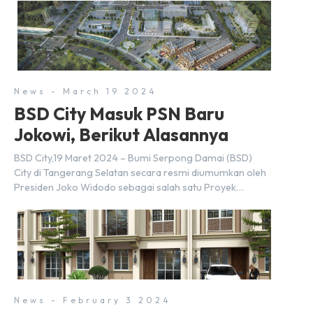
News - March 19 2024
BSD City Masuk PSN Baru
Jokowi, Berikut Alasannya
BSD City,19 Maret 2024 – Bumi Serpong Damai (BSD)
City di Tangerang Selatan secara resmi diumumkan oleh
Presiden Joko Widodo sebagai salah satu Proyek
Strategis Nasional (PSN) yang baru. Pengumuman ini
dibuat oleh Menteri Koordinator Bidang Perekonomian,
Airlangga Hartarto, setelah Rapat Terbatas (ratas)
bersama Jokowi di Istana Kepresidenan pada hari Senin,
18 Maret 2024. Selain […]
News - February 3 2024