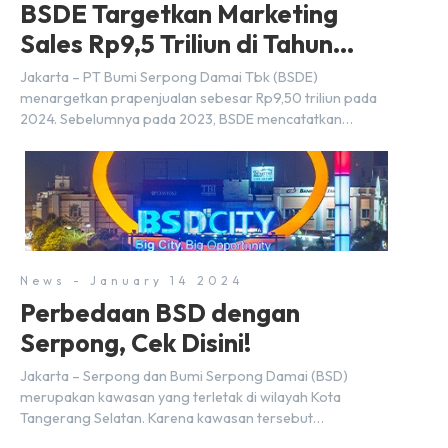
BSDE Targetkan Marketing
Sales Rp9,5 Triliun di Tahun
2024
Jakarta – PT Bumi Serpong Damai Tbk (BSDE)
menargetkan prapenjualan sebesar Rp9,50 triliun pada
2024. Sebelumnya pada 2023, BSDE mencatatkan
realisasi penjualan sebesar Rp9,50 triliun yang
melampaui target prapenjualan sebesar Rp8,80 triliun.
Menurut Direktur BSDE Hermawan Wijaya menghadapi
2024, kondisi ekonomi global maupun nasional dapat
memengaruhi pertimbangan masyarakat untuk membeli
rumah maupun investasi di sektor […]
News - January 14 2024
Perbedaan BSD dengan
Serpong, Cek Disini!
Jakarta – Serpong dan Bumi Serpong Damai (BSD)
merupakan kawasan yang terletak di wilayah Kota
Tangerang Selatan. Karena kawasan tersebut
menggunakan nama Serpong, mungkin banyak di antara