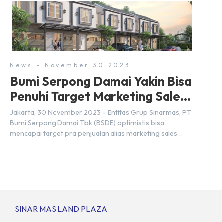
kita yang mengira kedua wilayah ini merupakan tempat
yang sama. Padahal anggapan tersebut kurang tepat.
Sebab Serpong dan BSD merupakan dua kawasan yang
berbeda. Berikut penjelasannya. Baca Juga: […]
News - November 30 2023
Bumi Serpong Damai Yakin Bisa
Penuhi Target Marketing Sales
Tahun 2023
Jakarta, 30 November 2023 – Entitas Grup Sinarmas, PT
Bumi Serpong Damai Tbk (BSDE) optimistis bisa
mencapai target pra penjualan alias marketing sales
senilai Rp 8,8 triliun hingga tutup 2023. Direktur Bumi
Serpong Damai Hermawan Wijaya menjelaskan dengan
pencapain per September 2023 dan adanya insentif PPN
DTP, BSDE optimistis bisa melampaui target. “Kami yakin
target […]
SINAR MAS LAND PLAZA