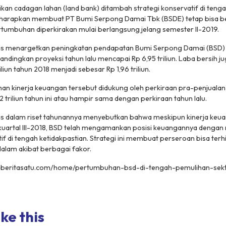
ikan cadagan lahan (
land bank
) ditambah strategi konservatif di teng
diharapkan membuat PT Bumi Serpong Damai Tbk (BSDE) tetap bisa 
rtumbuhan diperkirakan mulai berlangsung jelang semester II-2019.
as menargetkan peningkatan pendapatan Bumi Serpong Damai (BSD) 
dibandingkan proyeksi tahun lalu mencapai Rp 6,95 triliun. Laba bersih 
riliun tahun 2018 menjadi sebesar Rp 1,96 triliun.
n kinerja keuangan tersebut didukung oleh perkiraan pra-penjualan 
7,2 triliun tahun ini atau hampir sama dengan perkiraan tahun lalu.
as dalam riset tahunannya menyebutkan bahwa meskipun kinerja keu
uartal III-2018, BSD telah mengamankan posisi keuangannya denga
if di tengah ketidakpastian. Strategi ini membuat perseroan bisa terhi
alam akibat berbagai fakor.
/id.beritasatu.com/home/pertumbuhan-bsd-di-tengah-pemulihan-sek
ke this