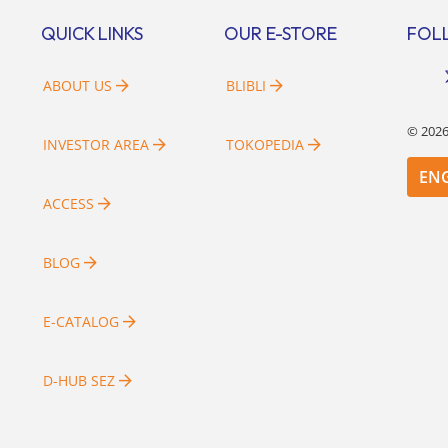
al dapat memengaruhi
Berikut penjelasannya. Baca Juga
QUICK LINKS
OUR E-STORE
FOL
bangan masyarakat untuk
i rumah maupun investasi di
[…]
ABOUT US
BLIBLI
©
202
INVESTOR AREA
TOKOPEDIA
EN
ACCESS
BLOG
E-CATALOG
D-HUB SEZ