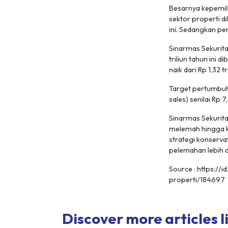
Besarnya kepemil
sektor properti 
ini. Sedangkan pe
Sinarmas Sekurit
triliun tahun ini 
naik dari Rp 1,32 t
Target pertumbuha
sales
) senilai Rp 
Sinarmas Sekurit
melemah hingga k
strategi konservat
pelemahan lebih d
Source : https:/
properti/184697
Discover more articles li