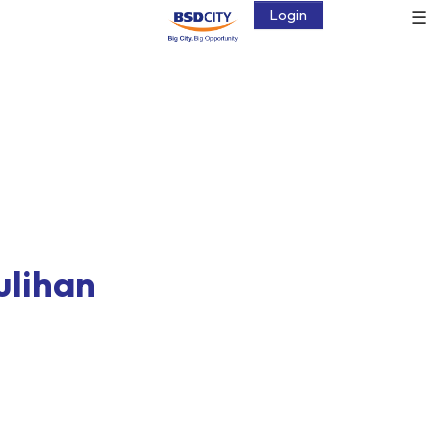
☰
Login
ulihan