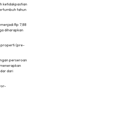
ah ketidakpastian
bertumbuh tahun
menjadi Rp 7,88
juga diharapkan
properti (
pre-
angan perseroan
n menerapkan
dar dari
tor-