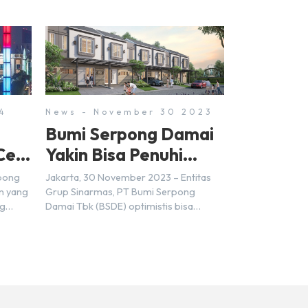
4
News - November 30 2023
Bumi Serpong Damai
Cek
Yakin Bisa Penuhi
Target Marketing
rpong
Jakarta, 30 November 2023 – Entitas
Sales Tahun 2023
n yang
Grup Sinarmas, PT Bumi Serpong
ng
Damai Tbk (BSDE) optimistis bisa
t
mencapai target pra penjualan alias
ungkin
marketing sales senilai Rp 8,8 triliun
ra
hingga tutup 2023. Direktur Bumi
mpat
Serpong Damai Hermawan Wijaya
ersebut
menjelaskan dengan pencapain per
n BSD
September 2023 dan adanya insentif
erbeda.
PPN DTP, BSDE optimistis bisa