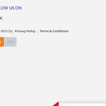
: […]
melampaui target. “Kami yakin target
LOW US ON
[…]
6
BSD City.
Privacy Policy
|
Terms & Conditions
G
IND