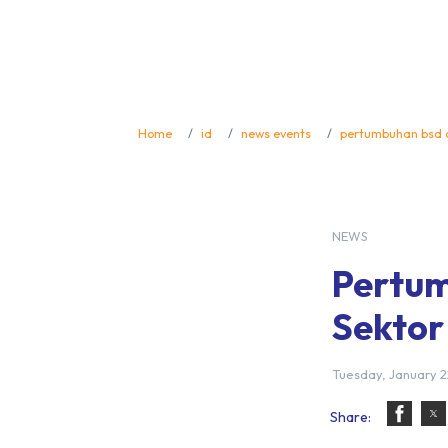
Home
id
news events
pertumbuhan bsd d
NEWS
Pertum
Sektor
Tuesday, January 2
Share: