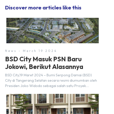
Discover more articles like this
News - March 19 2024
BSD City Masuk PSN Baru
Jokowi, Berikut Alasannya
BSD City,19 Maret 2024 – Bumi Serpong Damai (BSD)
City di Tangerang Selatan secara resmi diumumkan oleh
Presiden Joko Widodo sebagai salah satu Proyek
Strategis Nasional (PSN) yang baru. Pengumuman ini
dibuat oleh Menteri Koordinator Bidang Perekonomian,
Airlangga Hartarto, setelah Rapat Terbatas (ratas)
bersama Jokowi di Istana Kepresidenan pada hari Senin,
18 Maret 2024. Selain […]