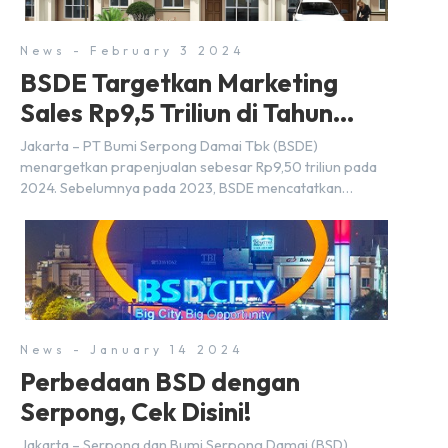
News - February 3 2024
BSDE Targetkan Marketing
Sales Rp9,5 Triliun di Tahun
2024
Jakarta – PT Bumi Serpong Damai Tbk (BSDE)
menargetkan prapenjualan sebesar Rp9,50 triliun pada
2024. Sebelumnya pada 2023, BSDE mencatatkan
realisasi penjualan sebesar Rp9,50 triliun yang
melampaui target prapenjualan sebesar Rp8,80 triliun.
Menurut Direktur BSDE Hermawan Wijaya menghadapi
2024, kondisi ekonomi global maupun nasional dapat
memengaruhi pertimbangan masyarakat untuk membeli
rumah maupun investasi di sektor […]
News - January 14 2024
Perbedaan BSD dengan
Serpong, Cek Disini!
Jakarta – Serpong dan Bumi Serpong Damai (BSD)