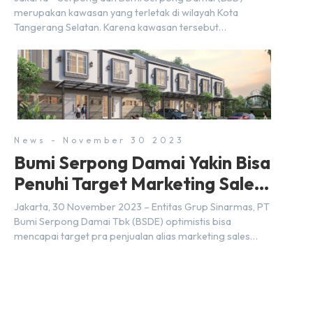
merupakan kawasan yang terletak di wilayah Kota
Tangerang Selatan. Karena kawasan tersebut
menggunakan nama Serpong, mungkin banyak di antara
kita yang mengira kedua wilayah ini merupakan tempat
yang sama. Padahal anggapan tersebut kurang tepat.
Sebab Serpong dan BSD merupakan dua kawasan yang
berbeda. Berikut penjelasannya. Baca Juga: […]
News - November 30 2023
Bumi Serpong Damai Yakin Bisa
Penuhi Target Marketing Sales
Tahun 2023
Jakarta, 30 November 2023 – Entitas Grup Sinarmas, PT
Bumi Serpong Damai Tbk (BSDE) optimistis bisa
mencapai target pra penjualan alias marketing sales
senilai Rp 8,8 triliun hingga tutup 2023. Direktur Bumi
Serpong Damai Hermawan Wijaya menjelaskan dengan
pencapain per September 2023 dan adanya insentif PPN
DTP, BSDE optimistis bisa melampaui target. “Kami yakin
target […]