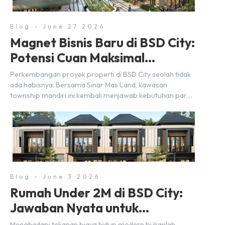
Blog - June 27 2026
Magnet Bisnis Baru di BSD City:
Potensi Cuan Maksimal
Selangkah dari Stasiun
Perkembangan proyek properti di BSD City seolah tidak
ada habisnya. Bersama Sinar Mas Land, kawasan
township mandiri ini kembali menjawab kebutuhan para
pelaku usaha akan ruang komersial yang menjanjikan
lewat kehadiran Wander Alley Walk. Ruko terbaru di BSD
City ini datang dengan keunggulan geografis yang
sangat strategis. Letaknya menempel langsung dengan
dua pusat pergerakan massa […]
Blog - June 3 2026
Rumah Under 2M di BSD City:
Jawaban Nyata untuk
Kebutuhan Generasi Sandwich
Menghadapi tekanan biaya hidup modern bukanlah