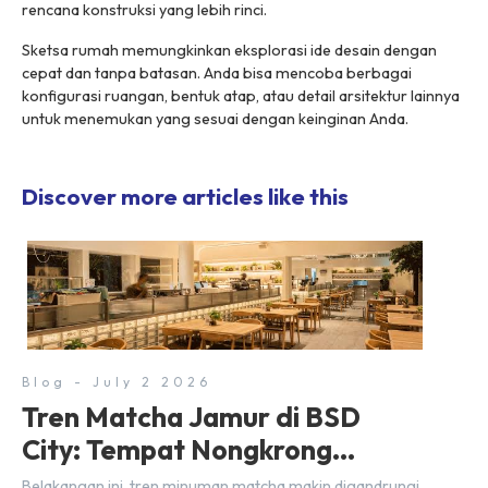
rencana konstruksi yang lebih rinci.
Sketsa rumah memungkinkan eksplorasi ide desain dengan
cepat dan tanpa batasan. Anda bisa mencoba berbagai
konfigurasi ruangan, bentuk atap, atau detail arsitektur lainnya
untuk menemukan yang sesuai dengan keinginan Anda.
Discover more articles like this
Blog - July 2 2026
Tren Matcha Jamur di BSD
City: Tempat Nongkrong
Estetik Dekat Hunian
Belakangan ini, tren minuman matcha makin digandrungi