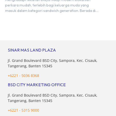
perkara mudah, terlebih bagi keluarga muda yang
masuk dalam kategori sandwich generation. Berada di
usia produktif, kelompok ini memikul tanggung jawab
finansial ganda: mencukupi kebutuhan keluarga inti
(pasangan dan anak) sekaligus menyokong orang tua di
waktu bersamaan. Fenomena urban ini kian marak di
kota-kota besar, termasuk di kawasan berkembang […]
SINAR MAS LAND PLAZA
Jl. Grand Boulevard BSD City, Sampora, Kec. Cisauk,
Tangerang, Banten 15345
+6221 - 5036 8368
BSD CITY MARKETING OFFICE
Jl. Grand Boulevard BSD City, Sampora, Kec. Cisauk,
Tangerang, Banten 15345
+6221 - 5315 9000