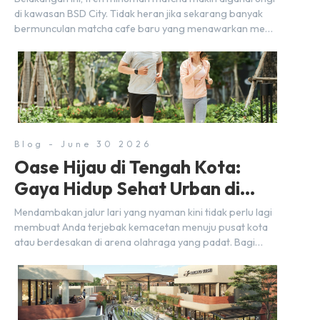
di kawasan BSD City. Tidak heran jika sekarang banyak
bermunculan matcha cafe baru yang menawarkan menu
autentik, konsep visual yang estetik, serta atmosfer yang
nyaman, baik untuk produktif bekerja (WFC) maupun
sekadar bersantai bersama orang terdekat. Kabar
baiknya, deretan kafe hits ini tersebar di lokasi-lokasi
strategis yang sangat […]
Blog - June 30 2026
Oase Hijau di Tengah Kota:
Gaya Hidup Sehat Urban di
BSD City
Mendambakan jalur lari yang nyaman kini tidak perlu lagi
membuat Anda terjebak kemacetan menuju pusat kota
atau berdesakan di arena olahraga yang padat. Bagi
warga BSD City, berolahraga rutin bisa dinikmati
langsung di lingkungan sekitar yang rindang, estetik, dan
menenangkan. Sebagai kawasan township terpadu, BSD
City terus bertransformasi menjadi area hunian modern
yang sangat mendukung […]