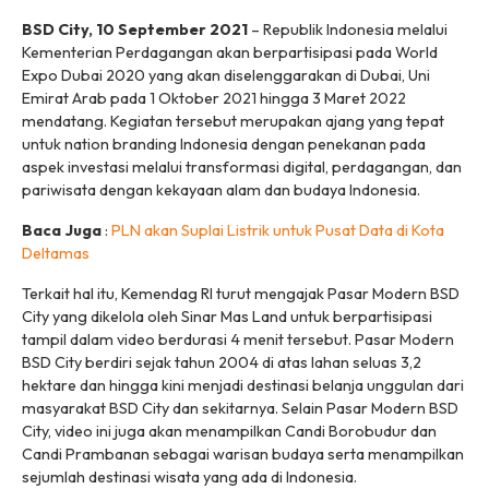
BSD City, 10 September 2021
– Republik Indonesia melalui
Kementerian Perdagangan akan berpartisipasi pada World
Expo Dubai 2020 yang akan diselenggarakan di Dubai, Uni
Emirat Arab pada 1 Oktober 2021 hingga 3 Maret 2022
mendatang. Kegiatan tersebut merupakan ajang yang tepat
untuk
nation branding
Indonesia dengan penekanan pada
aspek investasi melalui transformasi digital, perdagangan, dan
pariwisata dengan kekayaan alam dan budaya Indonesia.
Baca Juga
:
PLN akan Suplai Listrik untuk Pusat Data di Kota
Deltamas
Terkait hal itu, Kemendag RI turut mengajak Pasar Modern BSD
City yang dikelola oleh Sinar Mas Land untuk berpartisipasi
tampil dalam video berdurasi 4 menit tersebut. Pasar Modern
BSD City berdiri sejak tahun 2004 di atas lahan seluas 3,2
hektare dan hingga kini menjadi destinasi belanja unggulan dari
masyarakat BSD City dan sekitarnya. Selain Pasar Modern BSD
City, video ini juga akan menampilkan Candi Borobudur dan
Candi Prambanan sebagai warisan budaya serta menampilkan
sejumlah destinasi wisata yang ada di Indonesia.