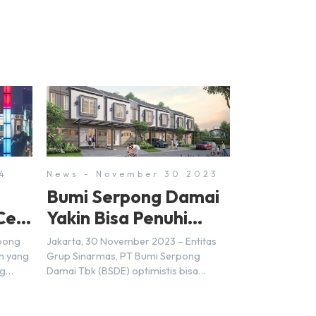
4
News - November 30 2023
Bumi Serpong Damai
Cek
Yakin Bisa Penuhi
Target Marketing
rpong
Jakarta, 30 November 2023 – Entitas
Sales Tahun 2023
n yang
Grup Sinarmas, PT Bumi Serpong
ng
Damai Tbk (BSDE) optimistis bisa
t
mencapai target pra penjualan alias
ungkin
marketing sales senilai Rp 8,8 triliun
ra
hingga tutup 2023. Direktur Bumi