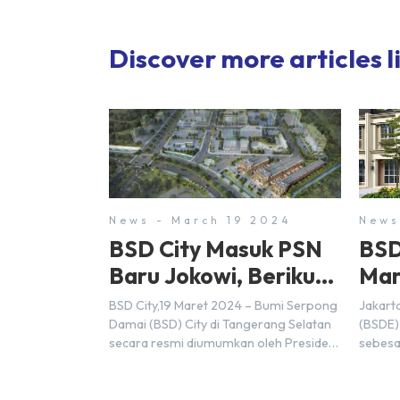
Discover more articles li
News - March 19 2024
News
BSD City Masuk PSN
BSD
Baru Jokowi, Berikut
Mar
Alasannya
Rp9,
BSD City,19 Maret 2024 – Bumi Serpong
Jakart
20
Damai (BSD) City di Tangerang Selatan
(BSDE)
secara resmi diumumkan oleh Presiden
sebesa
Joko Widodo sebagai salah satu Proyek
Sebelu
Strategis Nasional (PSN) yang baru.
mencat
Pengumuman ini dibuat oleh Menteri
sebesa