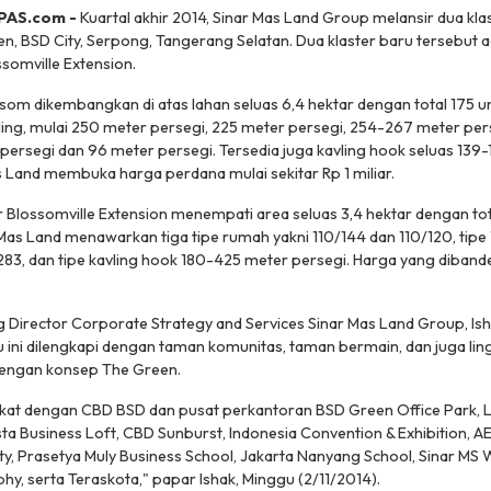
PAS.com -
Kuartal akhir 2014, Sinar Mas Land Group melansir dua klas
, BSD City, Serpong, Tangerang Selatan. Dua klaster baru tersebut a
somville Extension.
ssom dikembangkan di atas lahan seluas 6,4 hektar dengan total 175 un
ing, mulai 250 meter persegi, 225 meter persegi, 254-267 meter pers
persegi dan 96 meter persegi. Tersedia juga kavling hook seluas 139
s Land membuka harga perdana mulai sekitar Rp 1 miliar.
 Blossomville Extension menempati area seluas 3,4 hektar dengan total
a Mas Land menawarkan tiga tipe rumah yakni 110/144 dan 110/120, tipe
283, dan tipe kavling hook 180-425 meter persegi. Harga yang dibande
Director Corporate Strategy and Services Sinar Mas Land Group, Is
u ini dilengkapi dengan taman komunitas, taman bermain, dan juga lin
 dengan konsep The Green.
dekat dengan CBD BSD dan pusat perkantoran BSD Green Office Park, L
ta Business Loft, CBD Sunburst, Indonesia Convention & Exhibition, A
y, Prasetya Muly Business School, Jakarta Nanyang School, Sinar MS
y, serta Teraskota," papar Ishak, Minggu (2/11/2014).