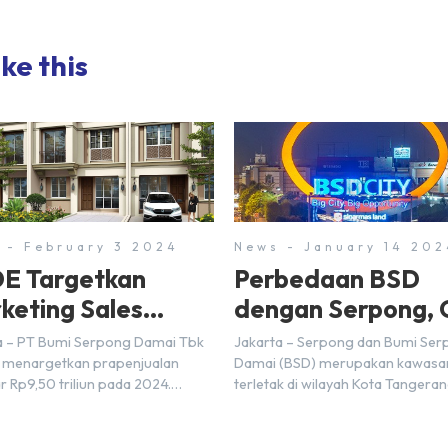
ke this
 - February 3 2024
News - January 14 202
E Targetkan
Perbedaan BSD
keting Sales
dengan Serpong, 
5 Triliun di Tahun
Disini!
a – PT Bumi Serpong Damai Tbk
Jakarta – Serpong dan Bumi Se
24
 menargetkan prapenjualan
Damai (BSD) merupakan kawasa
r Rp9,50 triliun pada 2024.
terletak di wilayah Kota Tangera
mnya pada 2023, BSDE
Selatan. Karena kawasan tersebu
atkan realisasi penjualan
menggunakan nama Serpong, m
r Rp9,50 triliun yang melampaui
banyak di antara kita yang mengi