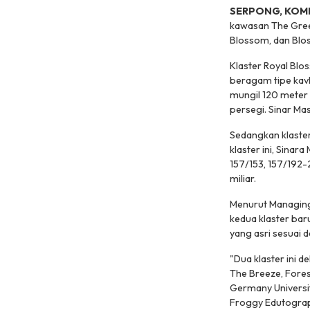
SERPONG, KOM
kawasan The Green
Blossom, dan Blos
Klaster Royal Blo
beragam tipe kavl
mungil 120 meter 
persegi. Sinar Ma
Sedangkan klaster
klaster ini, Sinar
157/153, 157/192-
miliar.
Menurut Managing 
kedua klaster bar
yang asri sesuai
"Dua klaster ini 
The Breeze, Fores
Germany Universit
Froggy Edutograph