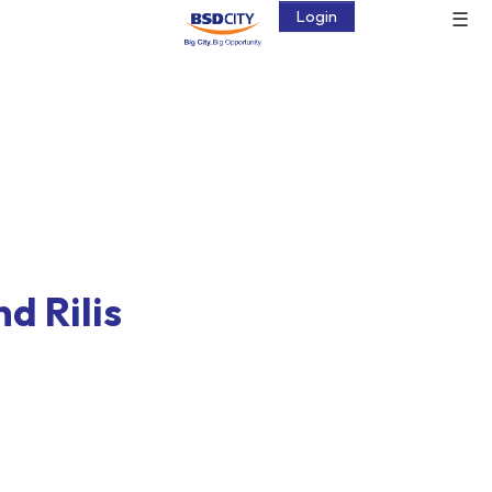
☰
Login
d Rilis