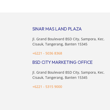
Koordinator Bidang Perekonomian,
target
Airlangga Hartarto, setelah Rapat
triliun
Terbatas (ratas) bersama Jokowi di
Hermaw
Istana Kepresidenan pada hari Senin, 18
kondis
Maret 2024. Selain […]
nasion
SINAR MAS LAND PLAZA
pertim
membel
Jl. Grand Boulevard BSD City, Sampora, Kec.
sektor 
Cisauk, Tangerang, Banten 15345
+6221 - 5036 8368
BSD CITY MARKETING OFFICE
Jl. Grand Boulevard BSD City, Sampora, Kec.
Cisauk, Tangerang, Banten 15345
+6221 - 5315 9000