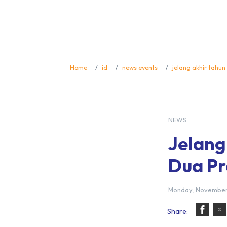
Home
id
news events
jelang akhir tahun
NEWS
Jelang
Dua Pr
Monday, November 3
Share: