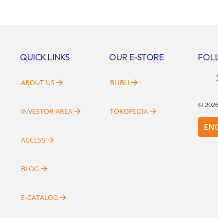
 prapenjualan sebesar Rp8,80
kedua wilayah ini merupakan te
. Menurut Direktur BSDE
yang sama. Padahal anggapan t
an Wijaya menghadapi 2024,
kurang tepat. Sebab Serpong da
i ekonomi global maupun
merupakan dua kawasan yang b
al dapat memengaruhi
Berikut penjelasannya. Baca Juga
QUICK LINKS
OUR E-STORE
FOL
bangan masyarakat untuk
i rumah maupun investasi di
[…]
ABOUT US
BLIBLI
©
202
INVESTOR AREA
TOKOPEDIA
EN
ACCESS
BLOG
E-CATALOG