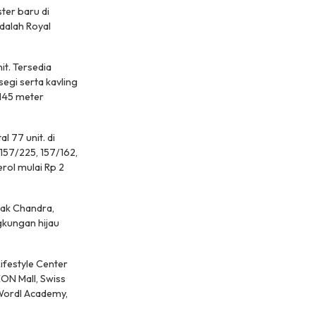
ter baru di
dalah Royal
it. Tersedia
egi serta kavling
-145 meter
 77 unit. di
 157/225, 157/162,
rol mulai Rp 2
hak Chandra,
gkungan hijau
ifestyle Center
EON Mall, Swiss
 Wordl Academy,