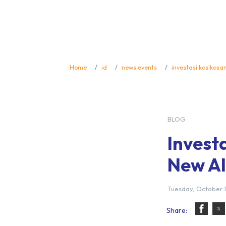
Home
id
news events
investasi kos kosa
BLOG
Invest
New A
Tuesday, October 1
Share: