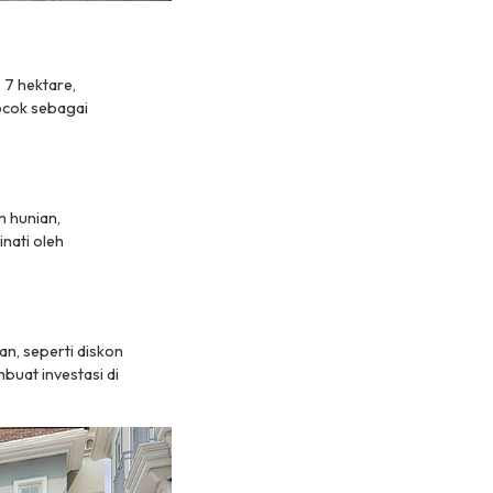
 7 hektare,
ocok sebagai
 hunian,
nati oleh
n, seperti diskon
buat investasi di