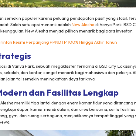
an semakin populer karena peluang pendapatan pasif yang stabil, te
dat. Salah satu opsi menarik adalah
New Alesha
di Vanya Park, BSD C
eunggulan, New Alesha menjadi pilihan menarik bagi para investor.
rintah Resmi Perpanjang PPNDTP 100% Hingga Akhir Tahun
trategis
asi di Vanya Park, sebuah megaklaster ternama di BSD City. Lokasiny
s, sekolah, dan kantor, sangat menarik bagi mahasiswa dan pekerja. A
n jalan tol semakin meningkatkan daya tariknya.
odern dan Fasilitas Lengkap
w Alesha memiliki tiga lantai dengan enam kamar tidur yang dirancan
dilengkapi dapur, kamar mandi dalam, dan area bersama, serta fasilit
nang, gym, dan ruang serbaguna, menjadikannya tempat tinggal yang
yewa.