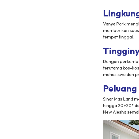
Lingkun
Vanya Park mengh
memberikan suasa
tempat tinggal.
Tinggin
Dengan perkemban
terutama kos-kosa
mahasiswa dan pr
Peluang 
Sinar Mas Land m
hingga 20+2%* dan
New Alesha sema