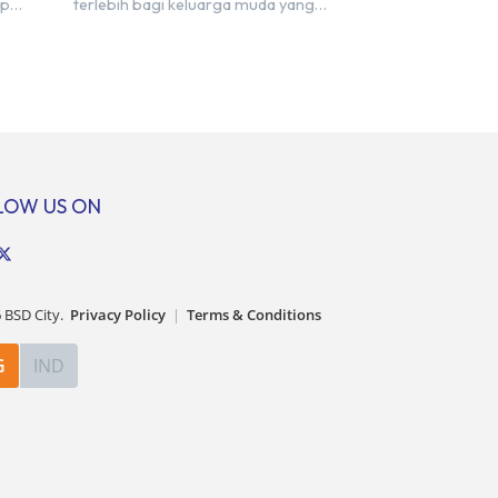
ip
terlebih bagi keluarga muda yang
Sandwich
masuk dalam kategori sandwich
an
generation. Berada di usia produktif,
n lewat
kelompok ini memikul tanggung jawab
ko
finansial ganda: mencukupi kebutuhan
engan
keluarga inti (pasangan dan anak)
at
sekaligus menyokong orang tua di
angsung
waktu bersamaan. Fenomena urban ini
assa
kian marak di kota-kota besar,
LOW US ON
termasuk di kawasan berkembang […]
6
BSD City.
Privacy Policy
|
Terms & Conditions
G
IND