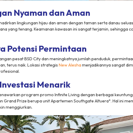
gan Nyaman dan Aman
adirkan lingkungan hijau dan aman dengan taman serta danau seluas
na yang tenang. Keamanan kawasan ini sangat terjamin, sehingga c
ya Potensi Permintaan
gan pesat BSD City dan meningkatnya jumlah penduduk, permintaan
n, terus naik. Lokasi strategis
New Alesha
menjadikannya sangat dimi
ofesional.
Investasi Menarik
enawarkan program promo Infinite Living dengan berbagai keuntunga
 Grand Prize berupa unit Apartemen Southgate Altuera*. Hal ini mem
kin menggiurkan.