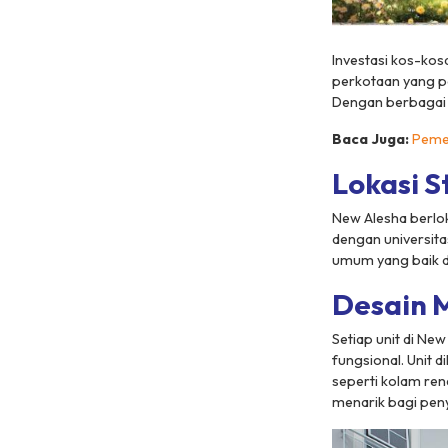
Investasi kos-kos
perkotaan yang pa
Dengan berbagai k
Baca Juga:
Peme
Lokasi S
New Alesha berlok
dengan universita
umum yang baik da
Desain M
Setiap unit di Ne
fungsional. Unit 
seperti kolam re
menarik bagi pen