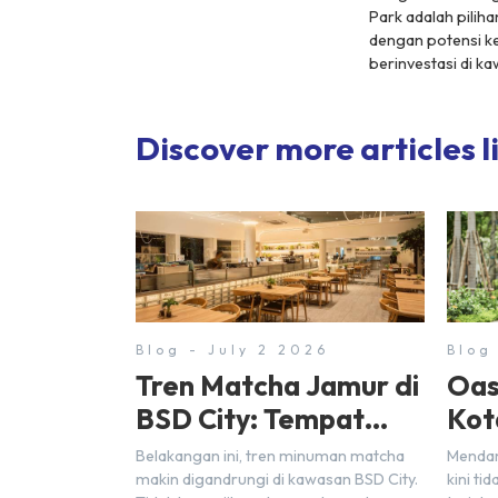
Park adalah pilih
dengan potensi k
berinvestasi di ka
Discover more articles li
Blog - July 2 2026
Blog
Tren Matcha Jamur di
Oas
BSD City: Tempat
Kot
Nongkrong Estetik
Seh
Belakangan ini, tren minuman matcha
Mendam
Dekat Hunian
Cit
makin digandrungi di kawasan BSD City.
kini ti