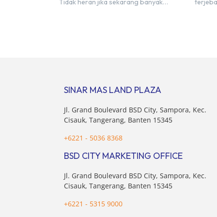
Tidak heran jika sekarang banyak
terjeb
bermunculan matcha cafe baru yang
atau b
menawarkan menu autentik, konsep
yang p
visual yang estetik, serta atmosfer yang
berolah
nyaman, baik untuk produktif bekerja
langsun
(WFC) maupun sekadar bersantai
rindan
bersama orang terdekat. Kabar
Sebaga
baiknya, deretan kafe hits ini tersebar di
BSD Ci
lokasi-lokasi strategis yang sangat […]
area h
SINAR MAS LAND PLAZA
mendu
Jl. Grand Boulevard BSD City, Sampora, Kec.
Cisauk, Tangerang, Banten 15345
+6221 - 5036 8368
BSD CITY MARKETING OFFICE
Jl. Grand Boulevard BSD City, Sampora, Kec.
Cisauk, Tangerang, Banten 15345
+6221 - 5315 9000