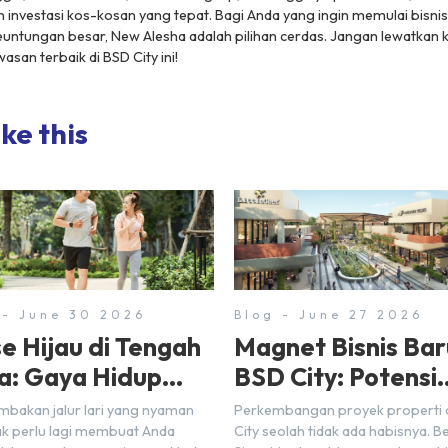
an investasi kos-kosan yang tepat. Bagi Anda yang ingin memulai bisni
euntungan besar, New Alesha adalah pilihan cerdas. Jangan lewatkan
wasan terbaik di BSD City ini!
ke this
 - June 30 2026
Blog - June 27 2026
e Hijau di Tengah
Magnet Bisnis Bar
a: Gaya Hidup
BSD City: Potensi
at Urban di BSD
Cuan Maksimal
bakan jalur lari yang nyaman
Perkembangan proyek properti 
y
Selangkah dari
dak perlu lagi membuat Anda
City seolah tidak ada habisnya. 