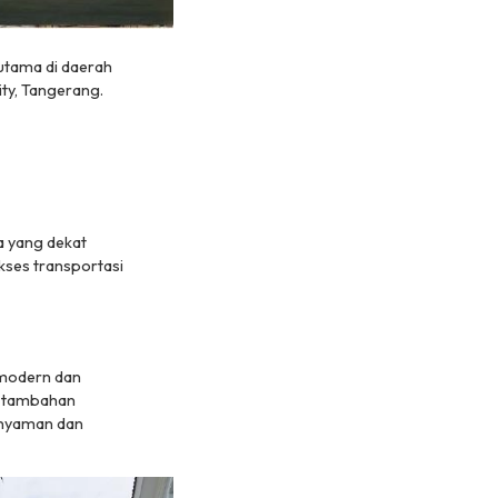
rutama di daerah
ity, Tangerang.
a yang dekat
kses transportasi
g modern dan
as tambahan
 nyaman dan