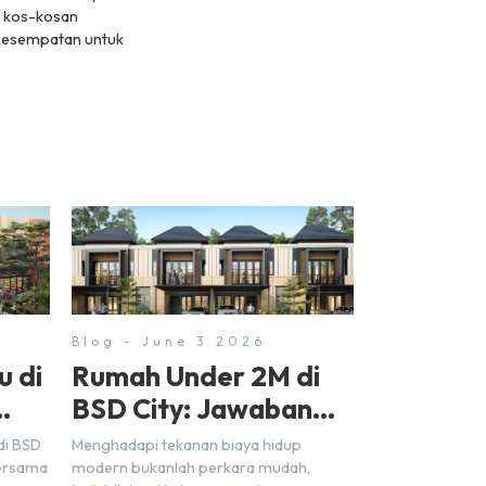
s kos-kosan
 kesempatan untuk
Blog - June 3 2026
u di
Rumah Under 2M di
BSD City: Jawaban
Nyata untuk
di BSD
Menghadapi tekanan biaya hidup
Kebutuhan Generasi
Bersama
modern bukanlah perkara mudah,