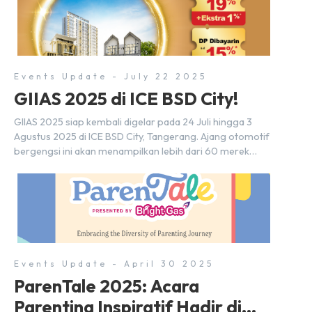
wujud komitmen Sinar Mas Land dalam memberikan
kemudahan dan pengalaman berbeda bagi para pencari
hunian […]
Events Update - July 22 2025
GIIAS 2025 di ICE BSD City!
GIIAS 2025 siap kembali digelar pada 24 Juli hingga 3
Agustus 2025 di ICE BSD City, Tangerang. Ajang otomotif
bergengsi ini akan menampilkan lebih dari 60 merek
mobil, 20-an merek motor, serta ratusan industri
pendukung. Tak hanya menjadi pusat perhatian bagi
para pecinta otomotif, GIIAS juga menjadi tempat
berkumpulnya komunitas dan pelaku industri untuk
menjalin […]
Events Update - April 30 2025
ParenTale 2025: Acara
Parenting Inspiratif Hadir di