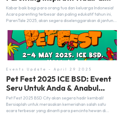
BSD City!
Kabar baik bagi para orang tua dan keluarga Indonesia!
Acara parenting terbesar dan paling edukatif tahun ini,
ParenTale 2025, akan segera diselenggarakan di jantung
kawasan modern dan inovatif BSD City. Bertempat di Hall
5, ICE BSD, acara ini akan berlangsung selama tiga hari
penuh, yaitu pada 2 hingga 4 Mei 2025. Diselenggarakan
oleh Parentstory dan […]
Events Update - April 29 2025
Pet Fest 2025 ICE BSD: Event
Seru Untuk Anda & Anabul
Kesayangan!
Pet Fest 2025 BSD City akan segera hadir kembali!
Bersiaplah untuk merasakan kemeriahan salah satu
acara terbesar yang dinanti para pencinta hewan di
Indonesia. Tandai kalender Anda—2 hingga 4 Mei 2025 di
Hall 6-8, ICE BSD City! Di ajang Pet Fest 2025 ini, Anda
dan hewan kesayanganmu bisa menikmati beragam