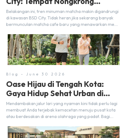
City: Tempat Nongkrong
Estetik Dekat Hunian
Belakangan ini, tren minuman matcha makin digandrungi
di kawasan BSD City. Tidak heran jika sekarang banyak
bermunculan matcha cafe baru yang menawarkan menu
autentik, konsep visual yang estetik, serta atmosfer yang
nyaman, baik untuk produktif bekerja (WFC) maupun
sekadar bersantai bersama orang terdekat. Kabar
baiknya, deretan kafe hits ini tersebar di lokasi-lokasi
strategis yang sangat […]
Blog - June 30 2026
Oase Hijau di Tengah Kota:
Gaya Hidup Sehat Urban di
BSD City
Mendambakan jalur lari yang nyaman kini tidak perlu lagi
membuat Anda terjebak kemacetan menuju pusat kota
atau berdesakan di arena olahraga yang padat. Bagi
warga BSD City, berolahraga rutin bisa dinikmati
langsung di lingkungan sekitar yang rindang, estetik, dan
menenangkan. Sebagai kawasan township terpadu, BSD