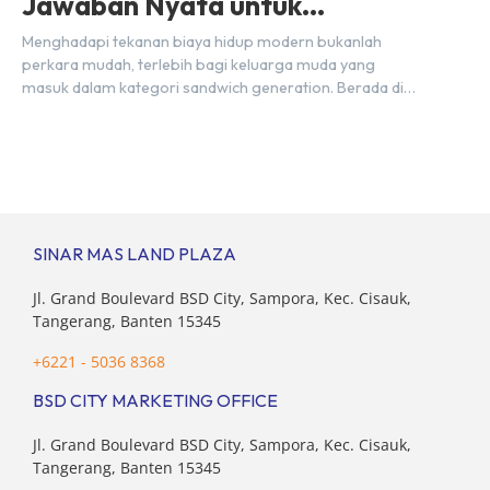
Jawaban Nyata untuk
Kebutuhan Generasi Sandwich
Menghadapi tekanan biaya hidup modern bukanlah
perkara mudah, terlebih bagi keluarga muda yang
masuk dalam kategori sandwich generation. Berada di
usia produktif, kelompok ini memikul tanggung jawab
finansial ganda: mencukupi kebutuhan keluarga inti
(pasangan dan anak) sekaligus menyokong orang tua di
waktu bersamaan. Fenomena urban ini kian marak di
kota-kota besar, termasuk di kawasan berkembang […]
SINAR MAS LAND PLAZA
Jl. Grand Boulevard BSD City, Sampora, Kec. Cisauk,
Tangerang, Banten 15345
+6221 - 5036 8368
BSD CITY MARKETING OFFICE
Jl. Grand Boulevard BSD City, Sampora, Kec. Cisauk,
Tangerang, Banten 15345