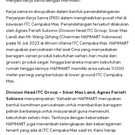
menjalin kerja sama dengan HAPIMART.
Kerja sama ini diwujudkan dalam bentuk penandatanganan
Perjanjian Kerja Sama (PKS) dalam menghadirkan pusat ritel di
kawasan ITC Cempaka Mas. Penandatangan tersebut dilakukan
oleh Agnes Fariati Sukiono (Division Head ITC Group, Sinar Mas
Land) dan Mr Wang Qifang (Chairman HAPIMART Indonesia)
pada 16 Juli 2023 di Atrium Utama ITC Cempaka Mas. HAPIMART
merupakan perusahaan ritel asal Cina yang menyediakan
beragam varian produk kebutuhan sehari-hari mulai dari
groseri, produk segar, hingga beraneka macam kebutuhan
rumah tangga lainnya. HAPIMART memiliki area seluas 11.000
meter persegi yang berlokasi di lower ground ITC Cempaka
Mas.
Division Head ITC Group – Sinar Mas Land, Agnes Fariati
Sukiono
menyampaikan “Kehadiran HAPIMART merupakan
bentuk komitmen perusahaan untuk memberikan beragam
pilihan berbelanja untuk masyarakat guna memenuhi
kebutuhan sehari-hari. Tentunya dengan keberadaan
HAPIMART juga menambah kelengkapan dan keberagaman
tenant yang ada di ITC Cempaka Mas saat ini. Kami harap