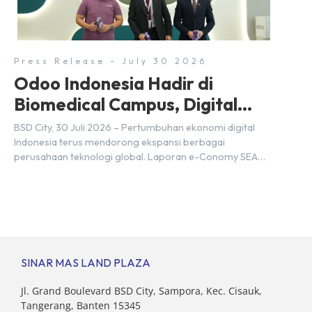
transformasi digital di berbagai sektor strategis.
Kebutuhan tersebut menjadikan pengembangan sumber
daya […]
Press Release - July 30 2026
Odoo Indonesia Hadir di
Biomedical Campus, Digital
Hub, BSD City
BSD City, 30 Juli 2026 – Pertumbuhan ekonomi digital
Indonesia terus mendorong ekspansi berbagai
perusahaan teknologi global. Laporan e-Conomy SEA
2025 oleh Google, Temasek, dan Bain & Company
menempatkan Indonesia sebagai salah satu pasar digital
terbesar di Asia Tenggara dengan nilai ekonomi hampir
mencapai US$100 miliar, tumbuh sebesar 14%
dibandingkan dengan tahun sebelumnya. Kondisi ini […]
SINAR MAS LAND PLAZA
Jl. Grand Boulevard BSD City, Sampora, Kec. Cisauk,
Tangerang, Banten 15345