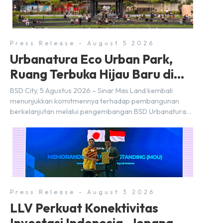
Press Release - August 5 2026
Urbanatura Eco Urban Park,
Ruang Terbuka Hijau Baru di
BSD City
BSD City, 5 Agustus 2026 – Sinar Mas Land kembali
menunjukkan komitmennya terhadap pembangunan
berkelanjutan melalui pengembangan BSD Urbanatura
Eco Urban Park, sebuah ruang terbuka hijau multifungsi
dengan jalur sungai sepanjang 1,5 km yang dikelilingi
lanskap tropis rimbun di BSD City yang sebelumnya
dikenal sebagai Green Pathway. Transformasi ini
merupakan bagian dari upaya perusahaan untuk […]
Press Release - August 3 2026
LLV Perkuat Konektivitas