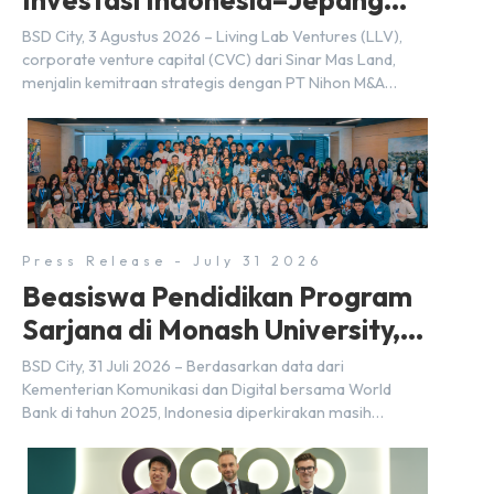
Investasi Indonesia–Jepang
(FDI) pada 2025
BSD City, 3 Agustus 2026 – Living Lab Ventures (LLV),
corporate venture capital (CVC) dari Sinar Mas Land,
menjalin kemitraan strategis dengan PT Nihon M&A
Center Indonesia (NMAI), bagian dari Nihon M&A Center
Holdings Inc. Kemitraan tersebut ditandai dengan
penandatanganan Memorandum of Understanding
(MoU) oleh Bayu Seto (Partner at Living Lab Ventures)
dan Kosuke Kawata […]
Press Release - July 31 2026
Beasiswa Pendidikan Program
Sarjana di Monash University,
BSD City
BSD City, 31 Juli 2026 – Berdasarkan data dari
Kementerian Komunikasi dan Digital bersama World
Bank di tahun 2025, Indonesia diperkirakan masih
membutuhkan sekitar 3 juta talenta digital hingga tahun
2030 atau setara dengan 600 ribu tenaga digital baru
setiap tahunnya untuk mendukung percepatan