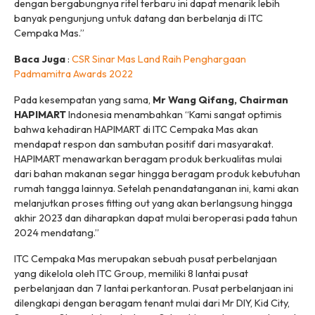
dengan bergabungnya ritel terbaru ini dapat menarik lebih
banyak pengunjung untuk datang dan berbelanja di ITC
Cempaka Mas.”
Baca Juga
:
CSR Sinar Mas Land Raih Penghargaan
Padmamitra Awards 2022
Pada kesempatan yang sama,
Mr Wang Qifang, Chairman
HAPIMART
Indonesia menambahkan “Kami sangat optimis
bahwa kehadiran HAPIMART di ITC Cempaka Mas akan
mendapat respon dan sambutan positif dari masyarakat.
HAPIMART menawarkan beragam produk berkualitas mulai
dari bahan makanan segar hingga beragam produk kebutuhan
rumah tangga lainnya. Setelah penandatanganan ini, kami akan
melanjutkan proses fitting out yang akan berlangsung hingga
akhir 2023 dan diharapkan dapat mulai beroperasi pada tahun
2024 mendatang.”
ITC Cempaka Mas merupakan sebuah pusat perbelanjaan
yang dikelola oleh ITC Group, memiliki 8 lantai pusat
perbelanjaan dan 7 lantai perkantoran. Pusat perbelanjaan ini
dilengkapi dengan beragam tenant mulai dari Mr DIY, Kid City,