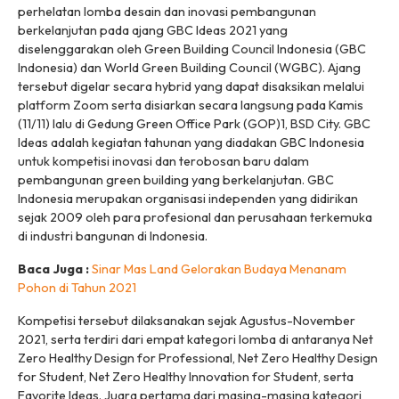
perhelatan lomba desain dan inovasi pembangunan
berkelanjutan pada ajang GBC Ideas 2021 yang
diselenggarakan oleh Green Building Council Indonesia (GBC
Indonesia) dan World Green Building Council (WGBC). Ajang
tersebut digelar secara
hybrid
yang dapat disaksikan melalui
platform Zoom serta disiarkan secara langsung pada Kamis
(11/11) lalu di Gedung Green Office Park (GOP)1, BSD City. GBC
Ideas adalah kegiatan tahunan yang diadakan GBC Indonesia
untuk kompetisi inovasi dan terobosan baru dalam
pembangunan
green building
yang berkelanjutan. GBC
Indonesia merupakan organisasi independen yang didirikan
sejak 2009 oleh para profesional dan perusahaan terkemuka
di industri bangunan di Indonesia.
Baca Juga :
Sinar Mas Land Gelorakan Budaya Menanam
Pohon di Tahun 2021
Kompetisi tersebut dilaksanakan sejak Agustus-November
2021, serta terdiri dari empat kategori lomba di antaranya Net
Zero Healthy Design for Professional, Net Zero Healthy Design
for Student, Net Zero Healthy Innovation for Student, serta
Favorite Ideas. Juara pertama dari masing-masing kategori