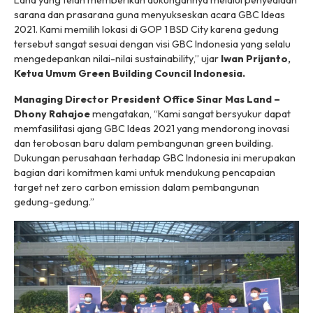
Land yang telah memberikan dukungannya melalui penyediaan
sarana dan prasarana guna menyukseskan acara GBC Ideas
2021. Kami memilih lokasi di GOP 1 BSD City karena gedung
tersebut sangat sesuai dengan visi GBC Indonesia yang selalu
mengedepankan nilai-nilai
sustainability
,” ujar
Iwan Prijanto,
Ketua Umum Green Building Council Indonesia.
Managing Director President Office Sinar Mas Land –
Dhony Rahajoe
mengatakan, “Kami sangat bersyukur dapat
memfasilitasi ajang GBC Ideas 2021 yang mendorong inovasi
dan terobosan baru dalam pembangunan
green building
.
Dukungan perusahaan terhadap GBC Indonesia ini merupakan
bagian dari komitmen kami untuk mendukung pencapaian
target
net zero carbon emission
dalam pembangunan
gedung-gedung.”