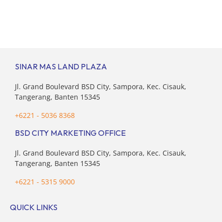
2025 oleh Google, Temasek, dan Bain & Company
menempatkan Indonesia sebagai salah satu pasar digital
terbesar di Asia Tenggara dengan nilai ekonomi hampir
mencapai US$100 miliar, tumbuh sebesar 14%
dibandingkan dengan tahun sebelumnya. Kondisi ini […]
SINAR MAS LAND PLAZA
Jl. Grand Boulevard BSD City, Sampora, Kec. Cisauk,
Tangerang, Banten 15345
+6221 - 5036 8368
BSD CITY MARKETING OFFICE
Jl. Grand Boulevard BSD City, Sampora, Kec. Cisauk,
Tangerang, Banten 15345
+6221 - 5315 9000
QUICK LINKS