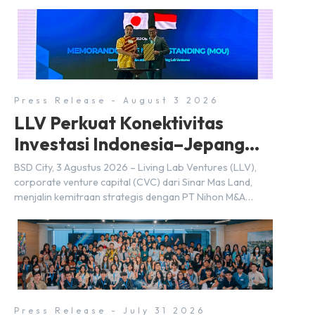
Eco Urban Park, sebuah ruang terbuka hijau multifungsi
dengan jalur sungai sepanjang 1,5 km yang dikelilingi
lanskap tropis rimbun di BSD City yang sebelumnya
dikenal sebagai Green Pathway. Transformasi ini
merupakan bagian dari upaya perusahaan untuk […]
Press Release - August 3 2026
LLV Perkuat Konektivitas
Investasi Indonesia–Jepang
(FDI) pada 2025
BSD City, 3 Agustus 2026 – Living Lab Ventures (LLV),
corporate venture capital (CVC) dari Sinar Mas Land,
menjalin kemitraan strategis dengan PT Nihon M&A
Center Indonesia (NMAI), bagian dari Nihon M&A Center
Holdings Inc. Kemitraan tersebut ditandai dengan
penandatanganan Memorandum of Understanding
(MoU) oleh Bayu Seto (Partner at Living Lab Ventures)
dan Kosuke Kawata […]
Press Release - July 31 2026