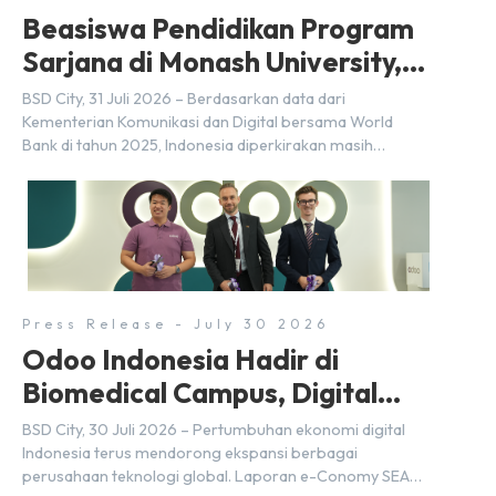
Beasiswa Pendidikan Program
Sarjana di Monash University,
BSD City
BSD City, 31 Juli 2026 – Berdasarkan data dari
Kementerian Komunikasi dan Digital bersama World
Bank di tahun 2025, Indonesia diperkirakan masih
membutuhkan sekitar 3 juta talenta digital hingga tahun
2030 atau setara dengan 600 ribu tenaga digital baru
setiap tahunnya untuk mendukung percepatan
transformasi digital di berbagai sektor strategis.
Kebutuhan tersebut menjadikan pengembangan sumber
daya […]
Press Release - July 30 2026
Odoo Indonesia Hadir di
Biomedical Campus, Digital
Hub, BSD City
BSD City, 30 Juli 2026 – Pertumbuhan ekonomi digital
Indonesia terus mendorong ekspansi berbagai
perusahaan teknologi global. Laporan e-Conomy SEA