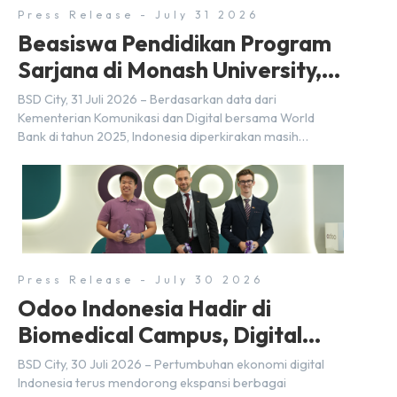
Press Release - July 31 2026
Beasiswa Pendidikan Program
Sarjana di Monash University,
BSD City
BSD City, 31 Juli 2026 – Berdasarkan data dari
Kementerian Komunikasi dan Digital bersama World
Bank di tahun 2025, Indonesia diperkirakan masih
membutuhkan sekitar 3 juta talenta digital hingga tahun
2030 atau setara dengan 600 ribu tenaga digital baru
setiap tahunnya untuk mendukung percepatan
transformasi digital di berbagai sektor strategis.
Kebutuhan tersebut menjadikan pengembangan sumber
daya […]
Press Release - July 30 2026
Odoo Indonesia Hadir di
Biomedical Campus, Digital
Hub, BSD City
BSD City, 30 Juli 2026 – Pertumbuhan ekonomi digital
Indonesia terus mendorong ekspansi berbagai