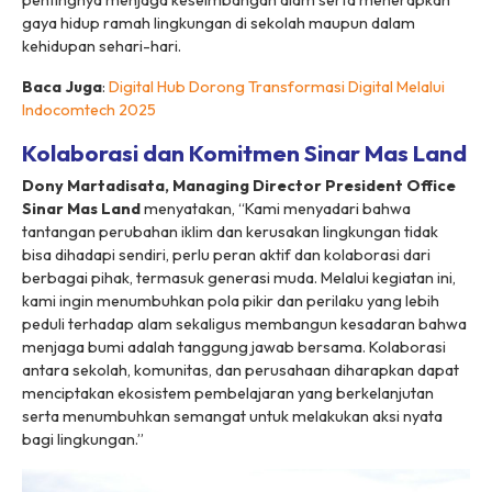
pentingnya menjaga keseimbangan alam serta menerapkan
gaya hidup ramah lingkungan di sekolah maupun dalam
kehidupan sehari-hari.
Baca Juga
:
Digital Hub Dorong Transformasi Digital Melalui
Indocomtech 2025
Kolaborasi dan Komitmen Sinar Mas Land
Dony Martadisata, Managing Director President Office
Sinar Mas Land
menyatakan, “Kami menyadari bahwa
tantangan perubahan iklim dan kerusakan lingkungan tidak
bisa dihadapi sendiri, perlu peran aktif dan kolaborasi dari
berbagai pihak, termasuk generasi muda. Melalui kegiatan ini,
kami ingin menumbuhkan pola pikir dan perilaku yang lebih
peduli terhadap alam sekaligus membangun kesadaran bahwa
menjaga bumi adalah tanggung jawab bersama. Kolaborasi
antara sekolah, komunitas, dan perusahaan diharapkan dapat
menciptakan ekosistem pembelajaran yang berkelanjutan
serta menumbuhkan semangat untuk melakukan aksi nyata
bagi lingkungan.”