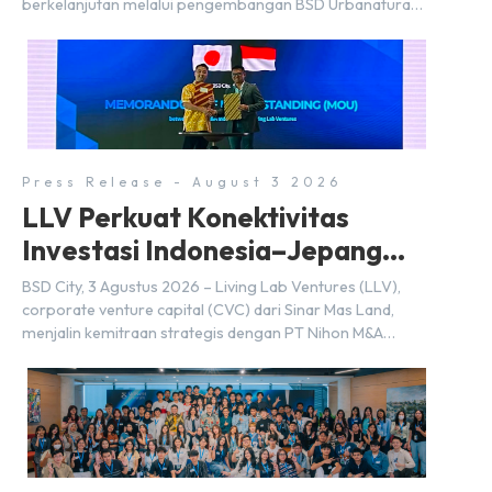
berkelanjutan melalui pengembangan BSD Urbanatura
Eco Urban Park, sebuah ruang terbuka hijau multifungsi
dengan jalur sungai sepanjang 1,5 km yang dikelilingi
lanskap tropis rimbun di BSD City yang sebelumnya
dikenal sebagai Green Pathway. Transformasi ini
merupakan bagian dari upaya perusahaan untuk […]
Press Release - August 3 2026
LLV Perkuat Konektivitas
Investasi Indonesia–Jepang
(FDI) pada 2025
BSD City, 3 Agustus 2026 – Living Lab Ventures (LLV),
corporate venture capital (CVC) dari Sinar Mas Land,
menjalin kemitraan strategis dengan PT Nihon M&A
Center Indonesia (NMAI), bagian dari Nihon M&A Center
Holdings Inc. Kemitraan tersebut ditandai dengan
penandatanganan Memorandum of Understanding
(MoU) oleh Bayu Seto (Partner at Living Lab Ventures)
dan Kosuke Kawata […]