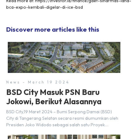
Read more at: https://investor.id/finance/gaet-sinarmas-land-
bca-expo-kembali-digelar-di-ice-bsd
Discover more articles like this
News - March 19 2024
BSD City Masuk PSN Baru
Jokowi, Berikut Alasannya
BSD City,19 Maret 2024 – Bumi Serpong Damai (BSD)
City di Tangerang Selatan secara resmi diumumkan oleh
Presiden Joko Widodo sebagai salah satu Proyek
Strategis Nasional (PSN) yang baru. Pengumuman ini
dibuat oleh Menteri Koordinator Bidang Perekonomian,