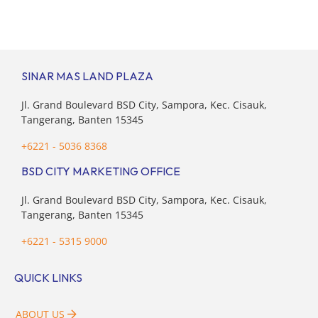
pencapain per September 2023 dan adanya insentif PPN
DTP, BSDE optimistis bisa melampaui target. “Kami yakin
target […]
SINAR MAS LAND PLAZA
Jl. Grand Boulevard BSD City, Sampora, Kec. Cisauk,
Tangerang, Banten 15345
+6221 - 5036 8368
BSD CITY MARKETING OFFICE
Jl. Grand Boulevard BSD City, Sampora, Kec. Cisauk,
Tangerang, Banten 15345
+6221 - 5315 9000
QUICK LINKS
ABOUT US