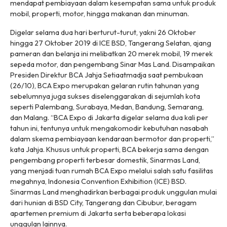
mendapat pembiayaan dalam kesempatan sama untuk produk
mobil, properti, motor, hingga makanan dan minuman.
Digelar selama dua hari berturut-turut, yakni 26 Oktober
hingga 27 Oktober 2019 di ICE BSD, Tangerang Selatan, ajang
pameran dan belanja ini melibatkan 20 merek mobil, 19 merek
sepeda motor, dan pengembang Sinar Mas Land. Disampaikan
Presiden Direktur BCA Jahja Setiaatmadja saat pembukaan
(26/10), BCA Expo merupakan gelaran rutin tahunan yang
sebelumnya juga sukses diselenggarakan di sejumlah kota
seperti Palembang, Surabaya, Medan, Bandung, Semarang,
dan Malang. “BCA Expo di Jakarta digelar selama dua kali per
tahun ini, tentunya untuk mengakomodir kebutuhan nasabah
dalam skema pembiayaan kendaraan bermotor dan properti,”
kata Jahja. Khusus untuk properti, BCA bekerja sama dengan
pengembang properti terbesar domestik, Sinarmas Land,
yang menjadi tuan rumah BCA Expo melalui salah satu fasilitas
megahnya, Indonesia Convention Exhibition (ICE) BSD.
Sinarmas Land menghadirkan berbagai produk unggulan mulai
dari hunian di BSD City, Tangerang dan Cibubur, beragam
apartemen premium di Jakarta serta beberapa lokasi
unggulan lainnya.