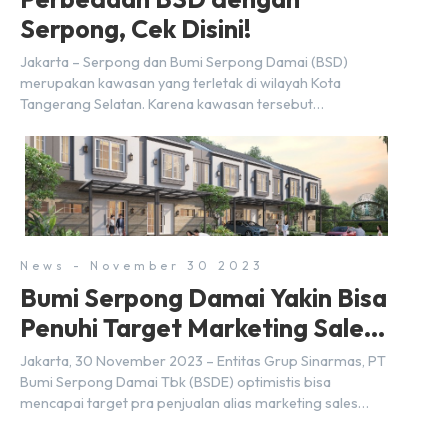
Serpong, Cek Disini!
Jakarta – Serpong dan Bumi Serpong Damai (BSD)
merupakan kawasan yang terletak di wilayah Kota
Tangerang Selatan. Karena kawasan tersebut
menggunakan nama Serpong, mungkin banyak di antara
kita yang mengira kedua wilayah ini merupakan tempat
yang sama. Padahal anggapan tersebut kurang tepat.
Sebab Serpong dan BSD merupakan dua kawasan yang
berbeda. Berikut penjelasannya. Baca Juga: […]
News - November 30 2023
Bumi Serpong Damai Yakin Bisa
Penuhi Target Marketing Sales
Tahun 2023
Jakarta, 30 November 2023 – Entitas Grup Sinarmas, PT
Bumi Serpong Damai Tbk (BSDE) optimistis bisa
mencapai target pra penjualan alias marketing sales
senilai Rp 8,8 triliun hingga tutup 2023. Direktur Bumi
Serpong Damai Hermawan Wijaya menjelaskan dengan