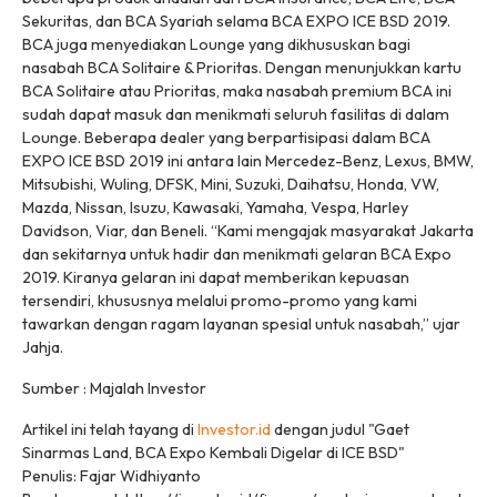
Sekuritas, dan BCA Syariah selama BCA EXPO ICE BSD 2019.
BCA juga menyediakan Lounge yang dikhususkan bagi
nasabah BCA Solitaire & Prioritas. Dengan menunjukkan kartu
BCA Solitaire atau Prioritas, maka nasabah premium BCA ini
sudah dapat masuk dan menikmati seluruh fasilitas di dalam
Lounge. Beberapa dealer yang berpartisipasi dalam BCA
EXPO ICE BSD 2019 ini antara lain Mercedez-Benz, Lexus, BMW,
Mitsubishi, Wuling, DFSK, Mini, Suzuki, Daihatsu, Honda, VW,
Mazda, Nissan, Isuzu, Kawasaki, Yamaha, Vespa, Harley
Davidson, Viar, dan Beneli. “Kami mengajak masyarakat Jakarta
dan sekitarnya untuk hadir dan menikmati gelaran BCA Expo
2019. Kiranya gelaran ini dapat memberikan kepuasan
tersendiri, khususnya melalui promo-promo yang kami
tawarkan dengan ragam layanan spesial untuk nasabah,” ujar
Jahja.
Sumber : Majalah Investor
Artikel ini telah tayang di
Investor.id
dengan judul "Gaet
Sinarmas Land, BCA Expo Kembali Digelar di ICE BSD"
Penulis: Fajar Widhiyanto