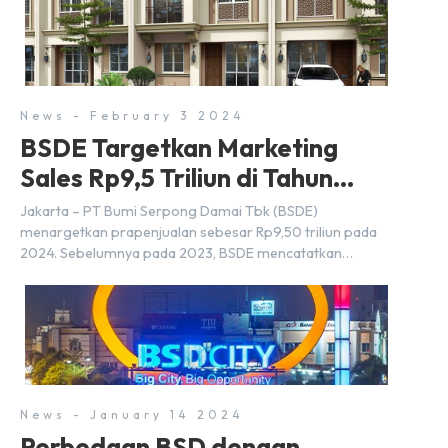
Airlangga Hartarto, setelah Rapat Terbatas (ratas)
bersama Jokowi di Istana Kepresidenan pada hari Senin,
18 Maret 2024. Selain […]
News - February 3 2024
BSDE Targetkan Marketing
Sales Rp9,5 Triliun di Tahun
2024
Jakarta – PT Bumi Serpong Damai Tbk (BSDE)
menargetkan prapenjualan sebesar Rp9,50 triliun pada
2024. Sebelumnya pada 2023, BSDE mencatatkan
realisasi penjualan sebesar Rp9,50 triliun yang
melampaui target prapenjualan sebesar Rp8,80 triliun.
Menurut Direktur BSDE Hermawan Wijaya menghadapi
2024, kondisi ekonomi global maupun nasional dapat
memengaruhi pertimbangan masyarakat untuk membeli
rumah maupun investasi di sektor […]
News - January 14 2024
Perbedaan BSD dengan