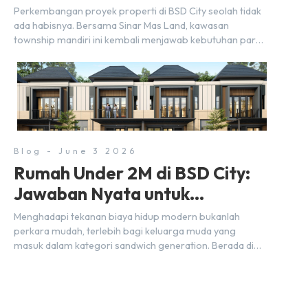
Selangkah dari Stasiun
Perkembangan proyek properti di BSD City seolah tidak
ada habisnya. Bersama Sinar Mas Land, kawasan
township mandiri ini kembali menjawab kebutuhan para
pelaku usaha akan ruang komersial yang menjanjikan
lewat kehadiran Wander Alley Walk. Ruko terbaru di BSD
City ini datang dengan keunggulan geografis yang
sangat strategis. Letaknya menempel langsung dengan
dua pusat pergerakan massa […]
Blog - June 3 2026
Rumah Under 2M di BSD City:
Jawaban Nyata untuk
Kebutuhan Generasi Sandwich
Menghadapi tekanan biaya hidup modern bukanlah
perkara mudah, terlebih bagi keluarga muda yang
masuk dalam kategori sandwich generation. Berada di
usia produktif, kelompok ini memikul tanggung jawab
finansial ganda: mencukupi kebutuhan keluarga inti
(pasangan dan anak) sekaligus menyokong orang tua di
waktu bersamaan. Fenomena urban ini kian marak di