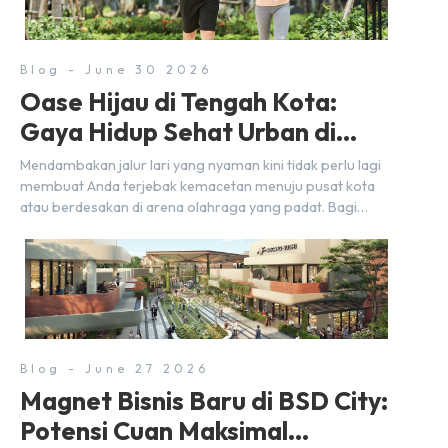
strategis yang sangat […]
Blog - June 30 2026
Oase Hijau di Tengah Kota:
Gaya Hidup Sehat Urban di
BSD City
Mendambakan jalur lari yang nyaman kini tidak perlu lagi
membuat Anda terjebak kemacetan menuju pusat kota
atau berdesakan di arena olahraga yang padat. Bagi
warga BSD City, berolahraga rutin bisa dinikmati
langsung di lingkungan sekitar yang rindang, estetik, dan
menenangkan. Sebagai kawasan township terpadu, BSD
City terus bertransformasi menjadi area hunian modern
yang sangat mendukung […]
Blog - June 27 2026
Magnet Bisnis Baru di BSD City:
Potensi Cuan Maksimal