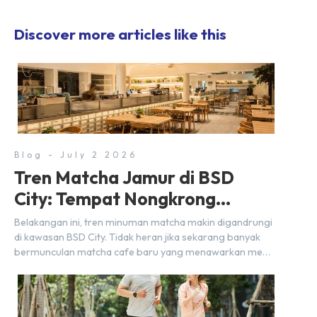
Discover more articles like this
Blog - July 2 2026
Tren Matcha Jamur di BSD
City: Tempat Nongkrong
Estetik Dekat Hunian
Belakangan ini, tren minuman matcha makin digandrungi
di kawasan BSD City. Tidak heran jika sekarang banyak
bermunculan matcha cafe baru yang menawarkan menu
autentik, konsep visual yang estetik, serta atmosfer yang
nyaman, baik untuk produktif bekerja (WFC) maupun
sekadar bersantai bersama orang terdekat. Kabar
baiknya, deretan kafe hits ini tersebar di lokasi-lokasi