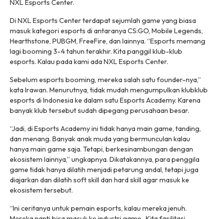
NXL Esports Center.
Di NXL Esports Center terdapat sejumlah game yang biasa
masuk kategori esports di antaranya CS:GO, Mobile Legends,
Hearthstone, PUBGM, FreeFire, dan lainnya. “Esports memang
lagi booming 3-4 tahun terakhir. Kita panggil klub-klub
esports. Kalau pada kami ada NXL Esports Center.
Sebelum esports booming, mereka salah satu founder-nya,”
kata Irawan. Menurutnya, tidak mudah mengumpulkan klubklub
esports di Indonesia ke dalam satu Esports Academy. Karena
banyak klub tersebut sudah dipegang perusahaan besar.
“Jadi, di Esports Academy ini tidak hanya main game, tanding,
dan menang. Banyak anak muda yang bermunculan kalau
hanya main game saja. Tetapi, berkesinambungan dengan
ekosistem lainnya,” ungkapnya. Dikatakannya, para penggila
game tidak hanya dilatih menjadi petarung andal, tetapi juga
diajarkan dan dilatih soft skill dan hard skill agar masuk ke
ekosistem tersebut.
“Ini ceritanya untuk pemain esports, kalau mereka jenuh.
Mereka nanti bisa masuk ke industri game . Kita fasilitasi