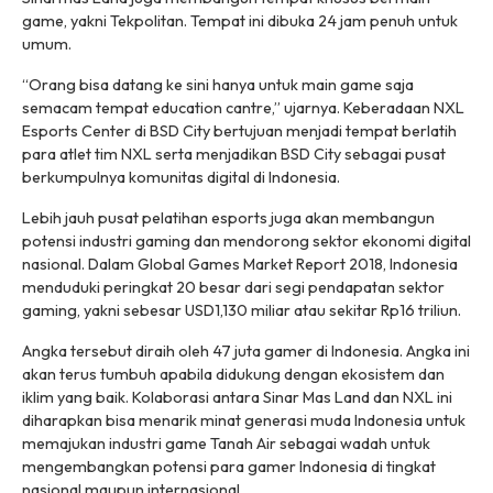
game, yakni Tekpolitan. Tempat ini dibuka 24 jam penuh untuk
umum.
“Orang bisa datang ke sini hanya untuk main game saja
semacam tempat education cantre,” ujarnya. Keberadaan NXL
Esports Center di BSD City bertujuan menjadi tempat berlatih
para atlet tim NXL serta menjadikan BSD City sebagai pusat
berkumpulnya komunitas digital di Indonesia.
Lebih jauh pusat pelatihan esports juga akan membangun
potensi industri gaming dan mendorong sektor ekonomi digital
nasional. Dalam Global Games Market Report 2018, Indonesia
menduduki peringkat 20 besar dari segi pendapatan sektor
gaming, yakni sebesar USD1,130 miliar atau sekitar Rp16 triliun.
Angka tersebut diraih oleh 47 juta gamer di Indonesia. Angka ini
akan terus tumbuh apabila didukung dengan ekosistem dan
iklim yang baik. Kolaborasi antara Sinar Mas Land dan NXL ini
diharapkan bisa menarik minat generasi muda Indonesia untuk
memajukan industri game Tanah Air sebagai wadah untuk
mengembangkan potensi para gamer Indonesia di tingkat
nasional maupun internasional.