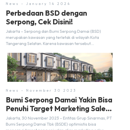
News - January 14 2024
Perbedaan BSD dengan
Serpong, Cek Disini!
Jakarta – Serpong dan Bumi Serpong Damai (BSD)
merupakan kawasan yang terletak di wilayah Kota
Tangerang Selatan. Karena kawasan tersebut
menggunakan nama Serpong, mungkin banyak di antara
kita yang mengira kedua wilayah ini merupakan tempat
yang sama. Padahal anggapan tersebut kurang tepat.
Sebab Serpong dan BSD merupakan dua kawasan yang
berbeda. Berikut penjelasannya. Baca Juga: […]
News - November 30 2023
Bumi Serpong Damai Yakin Bisa
Penuhi Target Marketing Sales
Tahun 2023
Jakarta, 30 November 2023 – Entitas Grup Sinarmas, PT
Bumi Serpong Damai Tbk (BSDE) optimistis bisa