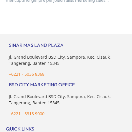
mencapai target pra penjualan alias marketing sales
senilai Rp 8,8 triliun hingga tutup 2023. Direktur Bumi
Serpong Damai Hermawan Wijaya menjelaskan dengan
pencapain per September 2023 dan adanya insentif PPN
DTP, BSDE optimistis bisa melampaui target. “Kami yakin
target […]
SINAR MAS LAND PLAZA
Jl. Grand Boulevard BSD City, Sampora, Kec. Cisauk,
Tangerang, Banten 15345
+6221 - 5036 8368
BSD CITY MARKETING OFFICE
Jl. Grand Boulevard BSD City, Sampora, Kec. Cisauk,
Tangerang, Banten 15345
+6221 - 5315 9000
QUICK LINKS