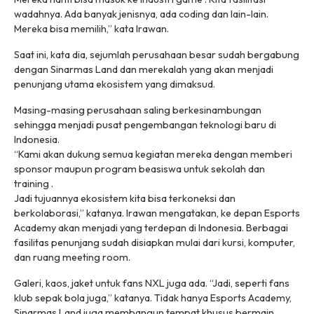
wadahnya. Ada banyak jenisnya, ada coding dan lain-lain.
Mereka bisa memilih,” kata Irawan.
Saat ini, kata dia, sejumlah perusahaan besar sudah bergabung
dengan Sinarmas Land dan merekalah yang akan menjadi
penunjang utama ekosistem yang dimaksud.
Masing-masing perusahaan saling berkesinambungan
sehingga menjadi pusat pengembangan teknologi baru di
Indonesia.
“Kami akan dukung semua kegiatan mereka dengan memberi
sponsor maupun program beasiswa untuk sekolah dan
training .
Jadi tujuannya ekosistem kita bisa terkoneksi dan
berkolaborasi,” katanya. Irawan mengatakan, ke depan Esports
Academy akan menjadi yang terdepan di Indonesia. Berbagai
fasilitas penunjang sudah disiapkan mulai dari kursi, komputer,
dan ruang meeting room.
Galeri, kaos, jaket untuk fans NXL juga ada. “Jadi, seperti fans
klub sepak bola juga,” katanya. Tidak hanya Esports Academy,
Sinarmas Land juga membangun tempat khusus bermain