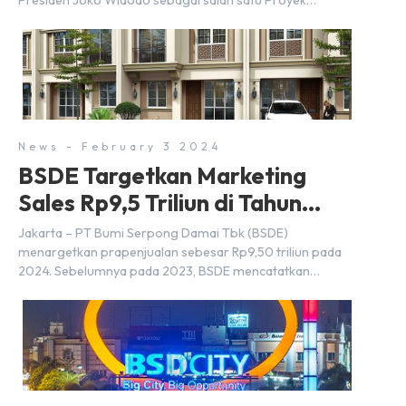
Presiden Joko Widodo sebagai salah satu Proyek
Strategis Nasional (PSN) yang baru. Pengumuman ini
dibuat oleh Menteri Koordinator Bidang Perekonomian,
Airlangga Hartarto, setelah Rapat Terbatas (ratas)
bersama Jokowi di Istana Kepresidenan pada hari Senin,
18 Maret 2024. Selain […]
News - February 3 2024
BSDE Targetkan Marketing
Sales Rp9,5 Triliun di Tahun
2024
Jakarta – PT Bumi Serpong Damai Tbk (BSDE)
menargetkan prapenjualan sebesar Rp9,50 triliun pada
2024. Sebelumnya pada 2023, BSDE mencatatkan
realisasi penjualan sebesar Rp9,50 triliun yang
melampaui target prapenjualan sebesar Rp8,80 triliun.
Menurut Direktur BSDE Hermawan Wijaya menghadapi
2024, kondisi ekonomi global maupun nasional dapat
memengaruhi pertimbangan masyarakat untuk membeli
rumah maupun investasi di sektor […]