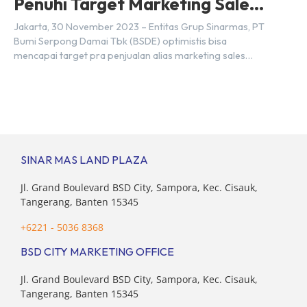
Penuhi Target Marketing Sales
Tahun 2023
Jakarta, 30 November 2023 – Entitas Grup Sinarmas, PT
Bumi Serpong Damai Tbk (BSDE) optimistis bisa
mencapai target pra penjualan alias marketing sales
senilai Rp 8,8 triliun hingga tutup 2023. Direktur Bumi
Serpong Damai Hermawan Wijaya menjelaskan dengan
pencapain per September 2023 dan adanya insentif PPN
DTP, BSDE optimistis bisa melampaui target. “Kami yakin
target […]
SINAR MAS LAND PLAZA
Jl. Grand Boulevard BSD City, Sampora, Kec. Cisauk,
Tangerang, Banten 15345
+6221 - 5036 8368
BSD CITY MARKETING OFFICE
Jl. Grand Boulevard BSD City, Sampora, Kec. Cisauk,
Tangerang, Banten 15345