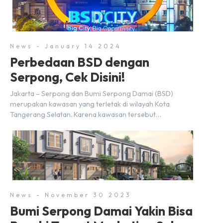
2024, kondisi ekonomi global maupun nasional dapat
memengaruhi pertimbangan masyarakat untuk membeli
rumah maupun investasi di sektor […]
News - January 14 2024
Perbedaan BSD dengan
Serpong, Cek Disini!
Jakarta – Serpong dan Bumi Serpong Damai (BSD)
merupakan kawasan yang terletak di wilayah Kota
Tangerang Selatan. Karena kawasan tersebut
menggunakan nama Serpong, mungkin banyak di antara
kita yang mengira kedua wilayah ini merupakan tempat
yang sama. Padahal anggapan tersebut kurang tepat.
Sebab Serpong dan BSD merupakan dua kawasan yang
berbeda. Berikut penjelasannya. Baca Juga: […]
News - November 30 2023
Bumi Serpong Damai Yakin Bisa