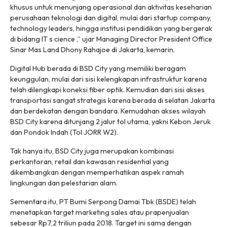
khusus untuk menunjang operasional dan aktivitas keseharian
perusahaan teknologi dan digital, mulai dari startup company,
technology leaders, hingga institusi pendidikan yang bergerak
di bidang IT s cience ,” ujar Managing Director President Office
Sinar Mas Land Dhony Rahajoe di Jakarta, kemarin.
Digital Hub berada di BSD City yang memiliki beragam
keunggulan, mulai dari sisi kelengkapan infrastruktur karena
telah dilengkapi koneksi fiber optik. Kemudian dari sisi akses
transportasi sangat strategis karena berada di selatan Jakarta
dan berdekatan dengan bandara. Kemudahan akses wilayah
BSD City karena ditunjang 2 jalur tol utama, yakni Kebon Jeruk
dan Pondok Indah (Tol JORR W2).
Tak hanya itu, BSD City juga merupakan kombinasi
perkantoran, retail dan kawasan residential yang
dikembangkan dengan memperhatikan aspek ramah
lingkungan dan pelestarian alam.
Sementara itu, PT Bumi Serpong Damai Tbk (BSDE) telah
menetapkan target marketing sales atau prapenjualan
sebesar Rp7,2 triliun pada 2018. Target ini sama dengan