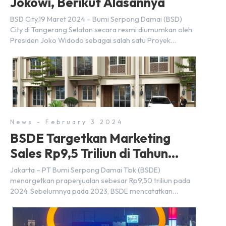
Jokowi, Berikut Alasannya
BSD City,19 Maret 2024 – Bumi Serpong Damai (BSD)
City di Tangerang Selatan secara resmi diumumkan oleh
Presiden Joko Widodo sebagai salah satu Proyek
Strategis Nasional (PSN) yang baru. Pengumuman ini
dibuat oleh Menteri Koordinator Bidang Perekonomian,
Airlangga Hartarto, setelah Rapat Terbatas (ratas)
bersama Jokowi di Istana Kepresidenan pada hari Senin,
18 Maret 2024. Selain […]
News - February 3 2024
BSDE Targetkan Marketing
Sales Rp9,5 Triliun di Tahun
2024
Jakarta – PT Bumi Serpong Damai Tbk (BSDE)
menargetkan prapenjualan sebesar Rp9,50 triliun pada
2024. Sebelumnya pada 2023, BSDE mencatatkan
realisasi penjualan sebesar Rp9,50 triliun yang
melampaui target prapenjualan sebesar Rp8,80 triliun.
Menurut Direktur BSDE Hermawan Wijaya menghadapi