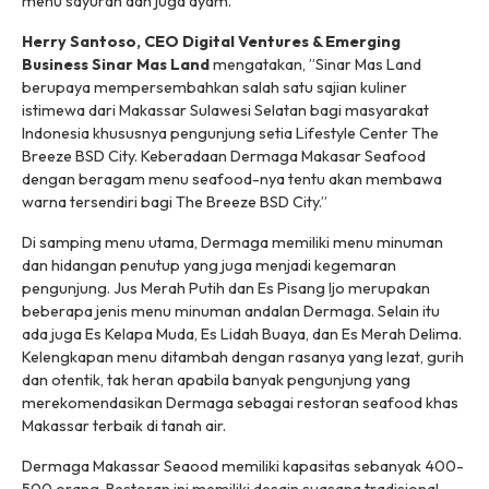
menu sayuran dan juga ayam.
Herry Santoso, CEO Digital Ventures & Emerging
Business Sinar Mas Land
mengatakan, ”Sinar Mas Land
berupaya mempersembahkan salah satu sajian kuliner
istimewa dari Makassar Sulawesi Selatan bagi masyarakat
Indonesia khususnya pengunjung setia Lifestyle Center The
Breeze BSD City. Keberadaan Dermaga Makasar Seafood
dengan beragam menu seafood-nya tentu akan membawa
warna tersendiri bagi The Breeze BSD City.”
Di samping menu utama, Dermaga memiliki menu minuman
dan hidangan penutup yang juga menjadi kegemaran
pengunjung. Jus Merah Putih dan Es Pisang Ijo merupakan
beberapa jenis menu minuman andalan Dermaga. Selain itu
ada juga Es Kelapa Muda, Es Lidah Buaya, dan Es Merah Delima.
Kelengkapan menu ditambah dengan rasanya yang lezat, gurih
dan otentik, tak heran apabila banyak pengunjung yang
merekomendasikan Dermaga sebagai restoran seafood khas
Makassar terbaik di tanah air.
Dermaga Makassar Seaood memiliki kapasitas sebanyak 400-