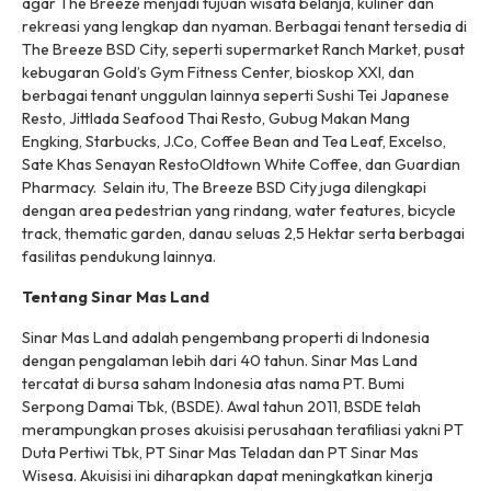
agar The Breeze menjadi tujuan wisata belanja, kuliner dan
rekreasi yang lengkap dan nyaman. Berbagai
tenant
tersedia di
The Breeze BSD City, seperti supermarket Ranch Market, pusat
kebugaran Gold’s Gym Fitness Center, bioskop XXI, dan
berbagai tenant unggulan lainnya seperti Sushi Tei Japanese
Resto, Jittlada Seafood Thai Resto, Gubug Makan Mang
Engking, Starbucks, J.Co, Coffee Bean and Tea Leaf, Excelso,
Sate Khas Senayan RestoOldtown White Coffee, dan Guardian
Pharmacy. Selain itu, The Breeze BSD City juga dilengkapi
dengan area
pedestrian
yang rindang,
water features, bicycle
track, thematic garden
, danau seluas 2,5 Hektar serta berbagai
fasilitas pendukung lainnya.
Tentang Sinar Mas Land
Sinar Mas Land adalah pengembang properti di Indonesia
dengan pengalaman lebih dari 40 tahun. Sinar Mas Land
tercatat di bursa saham Indonesia atas nama PT. Bumi
Serpong Damai Tbk, (BSDE). Awal tahun 2011, BSDE telah
merampungkan proses akuisisi perusahaan terafiliasi yakni PT
Duta Pertiwi Tbk, PT Sinar Mas Teladan dan PT Sinar Mas
Wisesa. Akuisisi ini diharapkan dapat meningkatkan kinerja