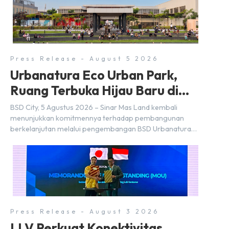
Press Release - August 5 2026
Urbanatura Eco Urban Park,
Ruang Terbuka Hijau Baru di
BSD City
BSD City, 5 Agustus 2026 – Sinar Mas Land kembali
menunjukkan komitmennya terhadap pembangunan
berkelanjutan melalui pengembangan BSD Urbanatura
Eco Urban Park, sebuah ruang terbuka hijau multifungsi
dengan jalur sungai sepanjang 1,5 km yang dikelilingi
lanskap tropis rimbun di BSD City yang sebelumnya
dikenal sebagai Green Pathway. Transformasi ini
merupakan bagian dari upaya perusahaan untuk […]
Press Release - August 3 2026
LLV Perkuat Konektivitas