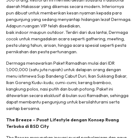
500 orang. Restoran ini memiliki desain suasana tradisional
daerah Makassar yang dikemas secara modern. Interiornya
pun dibuat untuk memberikan kesan nyaman kepada para
pengunjung yang sedang menyantap hidangan lezat Dermaga.
Adapun ruangan VIP telah disediakan,
baik
indoor
maupun
outdoor
. Terdiri dari dua lantai, Dermaga
cocok untuk mengadakan acara seperti
gatherin
g,
meeting
,
pesta ulang tahun, arisan, hingga acara spesial seperti pesta
pernikahan dan pesta pertunangan.
Dermaga menawarkan Paket Ramadhan mulai dari IDR
1,000,000 (satu juta rupiah) untuk delapan orang dengan
menu istimewa Sup Bandeng Cabut Duri, Ikan Sukkang Bakar,
Ikan Goreng Kudu-kudu, cumi-cumi, kerang bamboo,
kangkung polos, nasi putih dan buah potong. Paket ini
ditawarkan secara eksklusif di bulan suci Ramadhan, sehingga
dapat membantu pengunjung untuk bersilahturami serta
santap bersama.
The Breeze – Pusat
Lifestyle
dengan Konsep Ruang
Terbuka di BSD City
The Breeze merupakan inovasi pusat perbelanjaan dan gaya