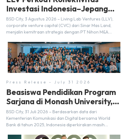
Investasi Indonesia–Jepang
(FDI) pada 2025
BSD City, 3 Agustus 2026 – Living Lab Ventures (LLV),
corporate venture capital (CVC) dari Sinar Mas Land,
menjalin kemitraan strategis dengan PT Nihon M&A
Center Indonesia (NMAI), bagian dari Nihon M&A Center
Holdings Inc. Kemitraan tersebut ditandai dengan
penandatanganan Memorandum of Understanding
(MoU) oleh Bayu Seto (Partner at Living Lab Ventures)
dan Kosuke Kawata […]
Press Release - July 31 2026
Beasiswa Pendidikan Program
Sarjana di Monash University,
BSD City
BSD City, 31 Juli 2026 – Berdasarkan data dari
Kementerian Komunikasi dan Digital bersama World
Bank di tahun 2025, Indonesia diperkirakan masih
membutuhkan sekitar 3 juta talenta digital hingga tahun
2030 atau setara dengan 600 ribu tenaga digital baru