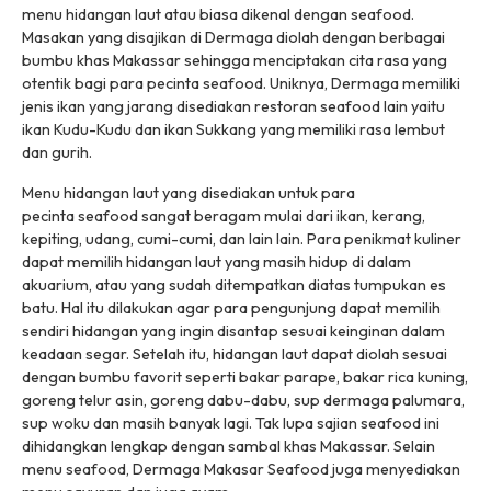
menu hidangan laut atau biasa dikenal dengan
seafood
.
Masakan yang disajikan di Dermaga diolah dengan berbagai
bumbu khas Makassar sehingga menciptakan cita rasa yang
otentik bagi para pecinta
seafood
. Uniknya, Dermaga memiliki
jenis ikan yang jarang disediakan restoran
seafood
lain yaitu
ikan Kudu-Kudu dan ikan Sukkang yang memiliki rasa lembut
dan gurih.
Menu hidangan laut yang disediakan untuk para
pecinta
seafood
sangat beragam mulai dari ikan, kerang,
kepiting, udang, cumi-cumi, dan lain lain. Para penikmat kuliner
dapat memilih hidangan laut yang masih hidup di dalam
akuarium, atau yang sudah ditempatkan diatas tumpukan es
batu. Hal itu dilakukan agar para pengunjung dapat memilih
sendiri hidangan yang ingin disantap sesuai keinginan dalam
keadaan segar. Setelah itu, hidangan laut dapat diolah sesuai
dengan bumbu favorit seperti bakar parape, bakar rica kuning,
goreng telur asin, goreng dabu-dabu, sup dermaga palumara,
sup woku dan masih banyak lagi. Tak lupa sajian
seafood
ini
dihidangkan lengkap dengan sambal khas Makassar. Selain
menu
seafood
, Dermaga Makasar Seafood juga menyediakan