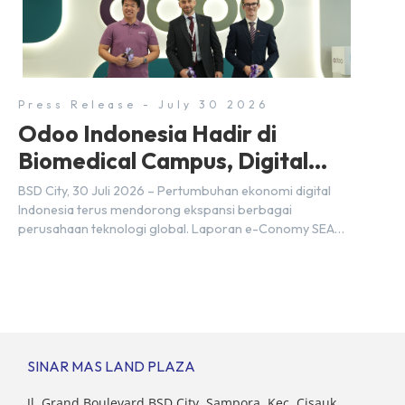
setiap tahunnya untuk mendukung percepatan
transformasi digital di berbagai sektor strategis.
Kebutuhan tersebut menjadikan pengembangan sumber
daya […]
Press Release - July 30 2026
Odoo Indonesia Hadir di
Biomedical Campus, Digital
Hub, BSD City
BSD City, 30 Juli 2026 – Pertumbuhan ekonomi digital
Indonesia terus mendorong ekspansi berbagai
perusahaan teknologi global. Laporan e-Conomy SEA
2025 oleh Google, Temasek, dan Bain & Company
menempatkan Indonesia sebagai salah satu pasar digital
terbesar di Asia Tenggara dengan nilai ekonomi hampir
mencapai US$100 miliar, tumbuh sebesar 14%
dibandingkan dengan tahun sebelumnya. Kondisi ini […]
SINAR MAS LAND PLAZA
Jl. Grand Boulevard BSD City, Sampora, Kec. Cisauk,