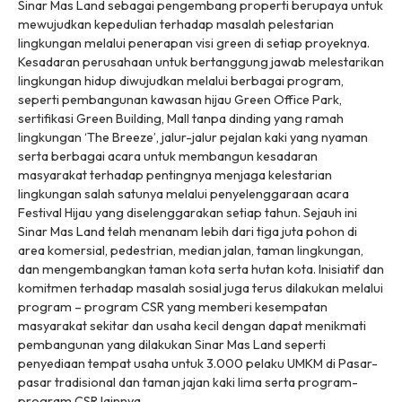
Sinar Mas Land sebagai pengembang properti berupaya untuk
mewujudkan kepedulian terhadap masalah pelestarian
lingkungan melalui penerapan visi green di setiap proyeknya.
Kesadaran perusahaan untuk bertanggung jawab melestarikan
lingkungan hidup diwujudkan melalui berbagai program,
seperti pembangunan kawasan hijau Green Office Park,
sertifikasi Green Building, Mall tanpa dinding yang ramah
lingkungan ‘The Breeze’, jalur-jalur pejalan kaki yang nyaman
serta berbagai acara untuk membangun kesadaran
masyarakat terhadap pentingnya menjaga kelestarian
lingkungan salah satunya melalui penyelenggaraan acara
Festival Hijau yang diselenggarakan setiap tahun. Sejauh ini
Sinar Mas Land telah menanam lebih dari tiga juta pohon di
area komersial, pedestrian, median jalan, taman lingkungan,
dan mengembangkan taman kota serta hutan kota. Inisiatif dan
komitmen terhadap masalah sosial juga terus dilakukan melalui
program – program CSR yang memberi kesempatan
masyarakat sekitar dan usaha kecil dengan dapat menikmati
pembangunan yang dilakukan Sinar Mas Land seperti
penyediaan tempat usaha untuk 3.000 pelaku UMKM di Pasar-
pasar tradisional dan taman jajan kaki lima serta program-
program CSR lainnya.