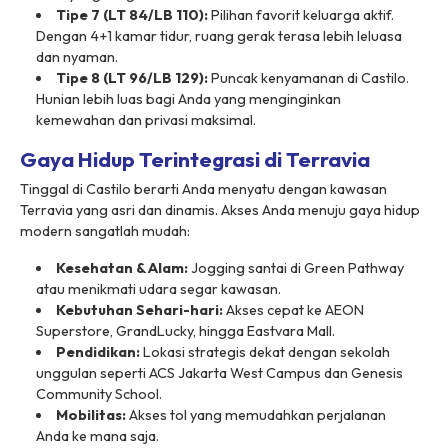
Tipe 7 (LT 84/LB 110):
Pilihan favorit keluarga aktif.
Dengan 4+1 kamar tidur, ruang gerak terasa lebih leluasa
dan nyaman.
Tipe 8 (LT 96/LB 129):
Puncak kenyamanan di Castilo.
Hunian lebih luas bagi Anda yang menginginkan
kemewahan dan privasi maksimal.
Gaya Hidup Terintegrasi di Terravia
Tinggal di Castilo berarti Anda menyatu dengan kawasan
Terravia yang asri dan dinamis. Akses Anda menuju gaya hidup
modern sangatlah mudah:
Kesehatan & Alam:
Jogging
santai di
Green Pathway
atau menikmati udara segar kawasan.
Kebutuhan Sehari-hari:
Akses cepat ke AEON
Superstore, GrandLucky, hingga Eastvara Mall.
Pendidikan:
Lokasi strategis dekat dengan sekolah
unggulan seperti ACS Jakarta West Campus dan Genesis
Community School.
Mobilitas:
Akses tol yang memudahkan perjalanan
Anda ke mana saja.