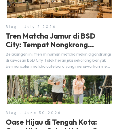
Blog - July 2 2026
Tren Matcha Jamur di BSD
City: Tempat Nongkrong
Estetik Dekat Hunian
Belakangan ini, tren minuman matcha makin digandrungi
di kawasan BSD City. Tidak heran jika sekarang banyak
bermunculan matcha cafe baru yang menawarkan menu
autentik, konsep visual yang estetik, serta atmosfer yang
nyaman, baik untuk produktif bekerja (WFC) maupun
sekadar bersantai bersama orang terdekat. Kabar
baiknya, deretan kafe hits ini tersebar di lokasi-lokasi
strategis yang sangat […]
Blog - June 30 2026
Oase Hijau di Tengah Kota: