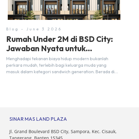
sangat strategis. Letaknya menempel langsung dengan
dua pusat pergerakan massa […]
Blog - June 3 2026
Rumah Under 2M di BSD City:
Jawaban Nyata untuk
Kebutuhan Generasi Sandwich
Menghadapi tekanan biaya hidup modern bukanlah
perkara mudah, terlebih bagi keluarga muda yang
masuk dalam kategori sandwich generation. Berada di
usia produktif, kelompok ini memikul tanggung jawab
finansial ganda: mencukupi kebutuhan keluarga inti
(pasangan dan anak) sekaligus menyokong orang tua di
waktu bersamaan. Fenomena urban ini kian marak di
kota-kota besar, termasuk di kawasan berkembang […]
SINAR MAS LAND PLAZA
Jl. Grand Boulevard BSD City, Sampora, Kec. Cisauk,
Tangerang, Banten 15345