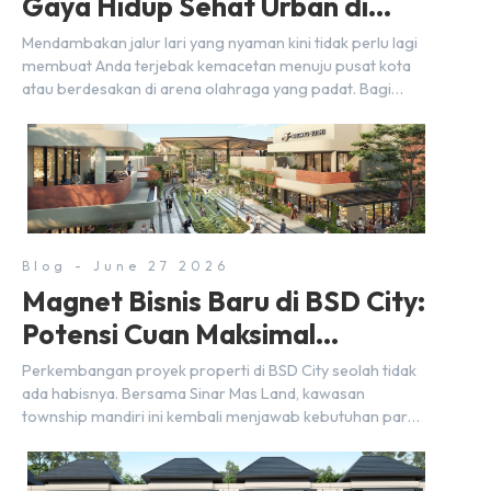
Gaya Hidup Sehat Urban di
BSD City
Mendambakan jalur lari yang nyaman kini tidak perlu lagi
membuat Anda terjebak kemacetan menuju pusat kota
atau berdesakan di arena olahraga yang padat. Bagi
warga BSD City, berolahraga rutin bisa dinikmati
langsung di lingkungan sekitar yang rindang, estetik, dan
menenangkan. Sebagai kawasan township terpadu, BSD
City terus bertransformasi menjadi area hunian modern
yang sangat mendukung […]
Blog - June 27 2026
Magnet Bisnis Baru di BSD City:
Potensi Cuan Maksimal
Selangkah dari Stasiun
Perkembangan proyek properti di BSD City seolah tidak
ada habisnya. Bersama Sinar Mas Land, kawasan
township mandiri ini kembali menjawab kebutuhan para
pelaku usaha akan ruang komersial yang menjanjikan
lewat kehadiran Wander Alley Walk. Ruko terbaru di BSD
City ini datang dengan keunggulan geografis yang