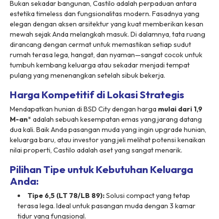
Bukan sekadar bangunan, Castilo adalah perpaduan antara
estetika
timeless
dan fungsionalitas modern. Fasadnya yang
elegan dengan aksen arsitektur yang kuat memberikan kesan
mewah sejak Anda melangkah masuk. Di dalamnya, tata ruang
dirancang dengan cermat untuk memastikan setiap sudut
rumah terasa lega, hangat, dan nyaman—sangat cocok untuk
tumbuh kembang keluarga atau sekadar menjadi tempat
pulang yang menenangkan setelah sibuk bekerja.
Harga Kompetitif di Lokasi Strategis
Mendapatkan hunian di BSD City dengan harga
mulai dari 1,9
M-an
* adalah sebuah kesempatan emas yang jarang datang
dua kali. Baik Anda pasangan muda yang ingin
upgrade
hunian,
keluarga baru, atau investor yang jeli melihat potensi kenaikan
nilai properti, Castilo adalah aset yang sangat menarik.
Pilihan Tipe untuk Kebutuhan Keluarga
Anda:
Tipe 6,5 (LT 78/LB 89):
Solusi
compact
yang tetap
terasa lega. Ideal untuk pasangan muda dengan 3 kamar
tidur yang fungsional.