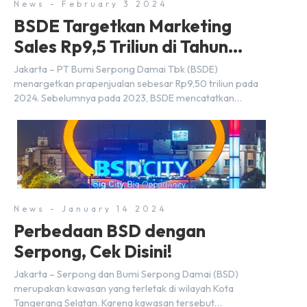
News - February 3 2024
BSDE Targetkan Marketing
Sales Rp9,5 Triliun di Tahun
2024
Jakarta – PT Bumi Serpong Damai Tbk (BSDE)
menargetkan prapenjualan sebesar Rp9,50 triliun pada
2024. Sebelumnya pada 2023, BSDE mencatatkan
realisasi penjualan sebesar Rp9,50 triliun yang
melampaui target prapenjualan sebesar Rp8,80 triliun.
Menurut Direktur BSDE Hermawan Wijaya menghadapi
2024, kondisi ekonomi global maupun nasional dapat
memengaruhi pertimbangan masyarakat untuk membeli
rumah maupun investasi di sektor […]
News - January 14 2024
Perbedaan BSD dengan
Serpong, Cek Disini!
Jakarta – Serpong dan Bumi Serpong Damai (BSD)
merupakan kawasan yang terletak di wilayah Kota
Tangerang Selatan. Karena kawasan tersebut