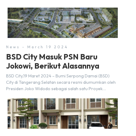
News - March 19 2024
BSD City Masuk PSN Baru
Jokowi, Berikut Alasannya
BSD City,19 Maret 2024 – Bumi Serpong Damai (BSD)
City di Tangerang Selatan secara resmi diumumkan oleh
Presiden Joko Widodo sebagai salah satu Proyek
Strategis Nasional (PSN) yang baru. Pengumuman ini
dibuat oleh Menteri Koordinator Bidang Perekonomian,
Airlangga Hartarto, setelah Rapat Terbatas (ratas)
bersama Jokowi di Istana Kepresidenan pada hari Senin,
18 Maret 2024. Selain […]