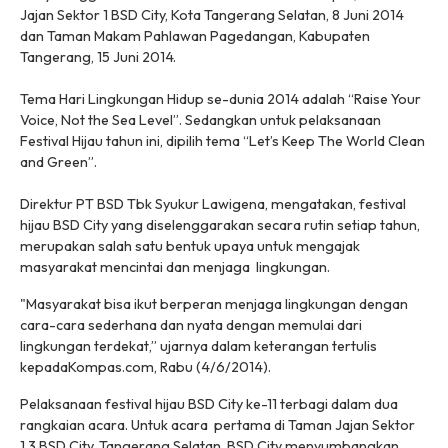
Jajan Sektor 1 BSD City, Kota Tangerang Selatan, 8 Juni 2014
dan Taman Makam Pahlawan Pagedangan, Kabupaten
Tangerang, 15 Juni 2014.
Tema Hari Lingkungan Hidup se-dunia 2014 adalah “Raise Your
Voice, Not the Sea Level”. Sedangkan untuk pelaksanaan
Festival Hijau tahun ini, dipilih tema “Let’s Keep The World Clean
and Green”.
Direktur PT BSD Tbk Syukur Lawigena, mengatakan, festival
hijau BSD City yang diselenggarakan secara rutin setiap tahun,
merupakan salah satu bentuk upaya untuk mengajak
masyarakat mencintai dan menjaga lingkungan.
"Masyarakat bisa ikut berperan menjaga lingkungan dengan
cara-cara sederhana dan nyata dengan memulai dari
lingkungan terdekat,” ujarnya dalam keterangan tertulis
kepada
Kompas.com,
Rabu (4/6/2014)
.
Pelaksanaan festival hijau BSD City ke-11 terbagi dalam dua
rangkaian acara. Untuk acara pertama di Taman Jajan Sektor
1.3 BSD City, Tangerang Selatan, BSD City menyumbangkan