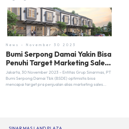
menggunakan nama Serpong, mungkin banyak di antara
kita yang mengira kedua wilayah ini merupakan tempat
yang sama. Padahal anggapan tersebut kurang tepat.
Sebab Serpong dan BSD merupakan dua kawasan yang
berbeda. Berikut penjelasannya. Baca Juga: […]
News - November 30 2023
Bumi Serpong Damai Yakin Bisa
Penuhi Target Marketing Sales
Tahun 2023
Jakarta, 30 November 2023 – Entitas Grup Sinarmas, PT
Bumi Serpong Damai Tbk (BSDE) optimistis bisa
mencapai target pra penjualan alias marketing sales
senilai Rp 8,8 triliun hingga tutup 2023. Direktur Bumi
Serpong Damai Hermawan Wijaya menjelaskan dengan
pencapain per September 2023 dan adanya insentif PPN
DTP, BSDE optimistis bisa melampaui target. “Kami yakin
target […]
SINAR MAS LAND PLAZA