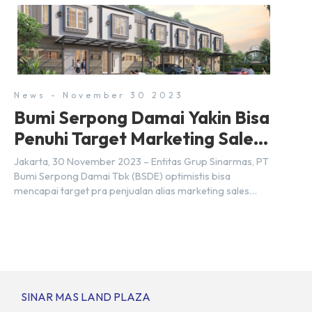
kita yang mengira kedua wilayah ini merupakan tempat
yang sama. Padahal anggapan tersebut kurang tepat.
Sebab Serpong dan BSD merupakan dua kawasan yang
berbeda. Berikut penjelasannya. Baca Juga: […]
News - November 30 2023
Bumi Serpong Damai Yakin Bisa
Penuhi Target Marketing Sales
Tahun 2023
Jakarta, 30 November 2023 – Entitas Grup Sinarmas, PT
Bumi Serpong Damai Tbk (BSDE) optimistis bisa
mencapai target pra penjualan alias marketing sales
senilai Rp 8,8 triliun hingga tutup 2023. Direktur Bumi
Serpong Damai Hermawan Wijaya menjelaskan dengan
pencapain per September 2023 dan adanya insentif PPN
DTP, BSDE optimistis bisa melampaui target. “Kami yakin
target […]
SINAR MAS LAND PLAZA