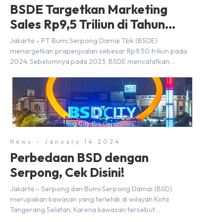
BSDE Targetkan Marketing
Sales Rp9,5 Triliun di Tahun
2024
Jakarta – PT Bumi Serpong Damai Tbk (BSDE)
menargetkan prapenjualan sebesar Rp9,50 triliun pada
2024. Sebelumnya pada 2023, BSDE mencatatkan
realisasi penjualan sebesar Rp9,50 triliun yang
melampaui target prapenjualan sebesar Rp8,80 triliun.
Menurut Direktur BSDE Hermawan Wijaya menghadapi
2024, kondisi ekonomi global maupun nasional dapat
memengaruhi pertimbangan masyarakat untuk membeli
rumah maupun investasi di sektor […]
News - January 14 2024
Perbedaan BSD dengan
Serpong, Cek Disini!
Jakarta – Serpong dan Bumi Serpong Damai (BSD)
merupakan kawasan yang terletak di wilayah Kota
Tangerang Selatan. Karena kawasan tersebut
menggunakan nama Serpong, mungkin banyak di antara