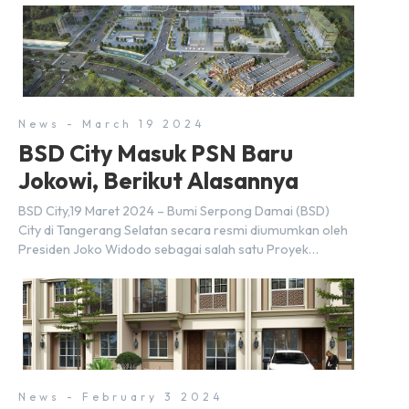
News - March 19 2024
BSD City Masuk PSN Baru
Jokowi, Berikut Alasannya
BSD City,19 Maret 2024 – Bumi Serpong Damai (BSD)
City di Tangerang Selatan secara resmi diumumkan oleh
Presiden Joko Widodo sebagai salah satu Proyek
Strategis Nasional (PSN) yang baru. Pengumuman ini
dibuat oleh Menteri Koordinator Bidang Perekonomian,
Airlangga Hartarto, setelah Rapat Terbatas (ratas)
bersama Jokowi di Istana Kepresidenan pada hari Senin,
18 Maret 2024. Selain […]
News - February 3 2024