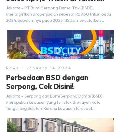
2024
Jakarta – PT Bumi Serpong Damai Tbk (BSDE)
menargetkan prapenjualan sebesar Rp9,50 triliun pada
2024. Sebelumnya pada 2023, BSDE mencatatkan
realisasi penjualan sebesar Rp9,50 triliun yang
melampaui target prapenjualan sebesar Rp8,80 triliun.
Menurut Direktur BSDE Hermawan Wijaya menghadapi
2024, kondisi ekonomi global maupun nasional dapat
memengaruhi pertimbangan masyarakat untuk membeli
rumah maupun investasi di sektor […]
News - January 14 2024
Perbedaan BSD dengan
Serpong, Cek Disini!
Jakarta – Serpong dan Bumi Serpong Damai (BSD)
merupakan kawasan yang terletak di wilayah Kota
Tangerang Selatan. Karena kawasan tersebut
menggunakan nama Serpong, mungkin banyak di antara
kita yang mengira kedua wilayah ini merupakan tempat
yang sama. Padahal anggapan tersebut kurang tepat.