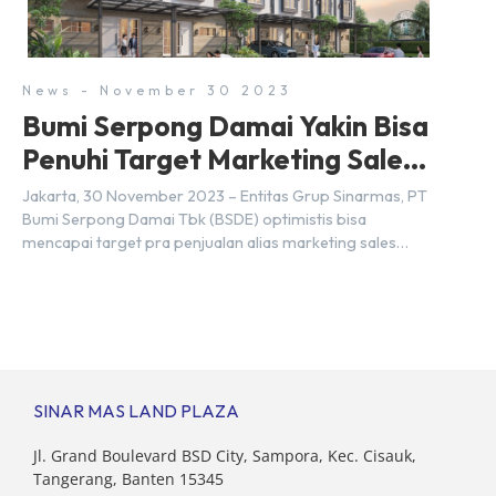
Sebab Serpong dan BSD merupakan dua kawasan yang
berbeda. Berikut penjelasannya. Baca Juga: […]
News - November 30 2023
Bumi Serpong Damai Yakin Bisa
Penuhi Target Marketing Sales
Tahun 2023
Jakarta, 30 November 2023 – Entitas Grup Sinarmas, PT
Bumi Serpong Damai Tbk (BSDE) optimistis bisa
mencapai target pra penjualan alias marketing sales
senilai Rp 8,8 triliun hingga tutup 2023. Direktur Bumi
Serpong Damai Hermawan Wijaya menjelaskan dengan
pencapain per September 2023 dan adanya insentif PPN
DTP, BSDE optimistis bisa melampaui target. “Kami yakin
target […]
SINAR MAS LAND PLAZA
Jl. Grand Boulevard BSD City, Sampora, Kec. Cisauk,
Tangerang, Banten 15345