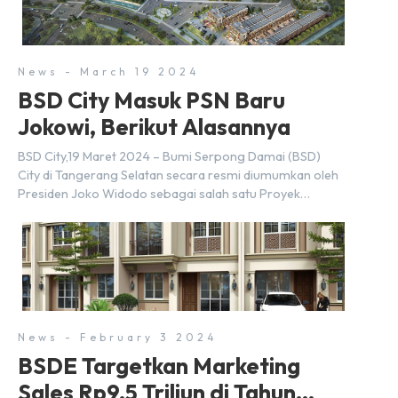
News - March 19 2024
BSD City Masuk PSN Baru
Jokowi, Berikut Alasannya
BSD City,19 Maret 2024 – Bumi Serpong Damai (BSD)
City di Tangerang Selatan secara resmi diumumkan oleh
Presiden Joko Widodo sebagai salah satu Proyek
Strategis Nasional (PSN) yang baru. Pengumuman ini
dibuat oleh Menteri Koordinator Bidang Perekonomian,
Airlangga Hartarto, setelah Rapat Terbatas (ratas)
bersama Jokowi di Istana Kepresidenan pada hari Senin,
18 Maret 2024. Selain […]
News - February 3 2024
BSDE Targetkan Marketing
Sales Rp9,5 Triliun di Tahun