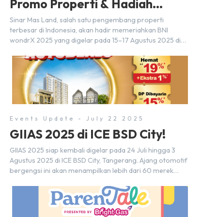
Promo Properti & Hadiah
Eksklusif
Sinar Mas Land, salah satu pengembang properti
terbesar di Indonesia, akan hadir memeriahkan BNI
wondrX 2025 yang digelar pada 15–17 Agustus 2025 di
Indonesia Convention Exhibition (ICE) BSD City, tepatnya
di Hall 9, Booth Sinar Mas Land. Partisipasi ini menjadi
wujud komitmen Sinar Mas Land dalam memberikan
kemudahan dan pengalaman berbeda bagi para pencari
hunian […]
Events Update - July 22 2025
GIIAS 2025 di ICE BSD City!
GIIAS 2025 siap kembali digelar pada 24 Juli hingga 3
Agustus 2025 di ICE BSD City, Tangerang. Ajang otomotif
bergengsi ini akan menampilkan lebih dari 60 merek
mobil, 20-an merek motor, serta ratusan industri
pendukung. Tak hanya menjadi pusat perhatian bagi
para pecinta otomotif, GIIAS juga menjadi tempat
berkumpulnya komunitas dan pelaku industri untuk