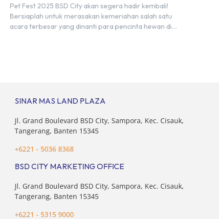
Kesayangan!
Pet Fest 2025 BSD City akan segera hadir kembali!
Bersiaplah untuk merasakan kemeriahan salah satu
acara terbesar yang dinanti para pencinta hewan di
Indonesia. Tandai kalender Anda—2 hingga 4 Mei 2025 di
Hall 6-8, ICE BSD City! Di ajang Pet Fest 2025 ini, Anda
dan hewan kesayanganmu bisa menikmati beragam
aktivitas interaktif bersama komunitas pecinta […]
SINAR MAS LAND PLAZA
Jl. Grand Boulevard BSD City, Sampora, Kec. Cisauk,
Tangerang, Banten 15345
+6221 - 5036 8368
BSD CITY MARKETING OFFICE
Jl. Grand Boulevard BSD City, Sampora, Kec. Cisauk,
Tangerang, Banten 15345
+6221 - 5315 9000