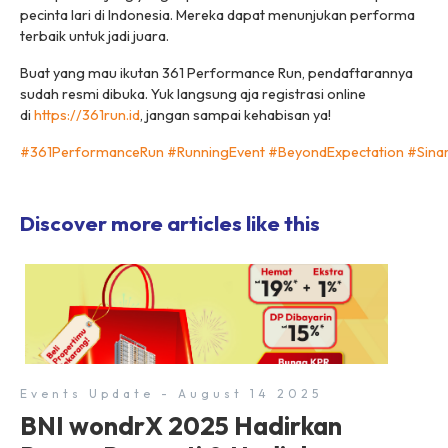
pecinta lari di Indonesia. Mereka dapat menunjukan performa
terbaik untuk jadi juara.
Buat yang mau ikutan 361 Performance Run, pendaftarannya
sudah resmi dibuka. Yuk langsung aja registrasi online
di
https://361run.id
, jangan sampai kehabisan ya!
#
361PerformanceRun
#
RunningEvent
#
BeyondExpectation
#
Sina
Discover more articles like this
Events Update - August 14 2025
BNI wondrX 2025 Hadirkan