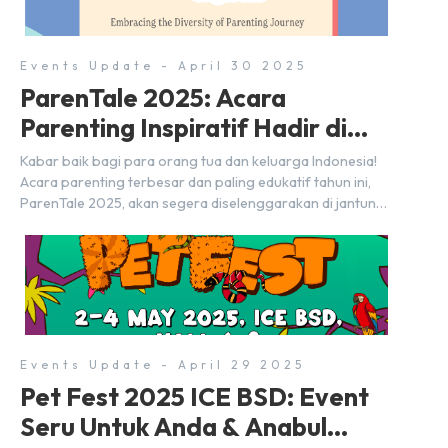
menjalin […]
Events Update - April 30 2025
ParenTale 2025: Acara
Parenting Inspiratif Hadir di
BSD City!
Kabar baik bagi para orang tua dan keluarga Indonesia!
Acara parenting terbesar dan paling edukatif tahun ini,
ParenTale 2025, akan segera diselenggarakan di jantung
kawasan modern dan inovatif BSD City. Bertempat di Hall
5, ICE BSD, acara ini akan berlangsung selama tiga hari
penuh, yaitu pada 2 hingga 4 Mei 2025. Diselenggarakan
oleh Parentstory dan […]
Events Update - April 29 2025
Pet Fest 2025 ICE BSD: Event
Seru Untuk Anda & Anabul