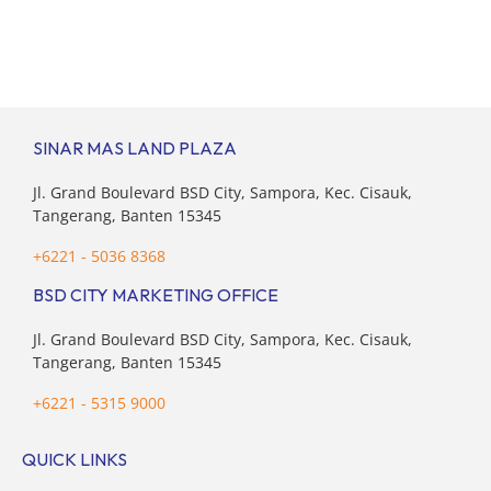
usia produktif, kelompok ini memikul tanggung jawab
finansial ganda: mencukupi kebutuhan keluarga inti
(pasangan dan anak) sekaligus menyokong orang tua di
waktu bersamaan. Fenomena urban ini kian marak di
kota-kota besar, termasuk di kawasan berkembang […]
SINAR MAS LAND PLAZA
Jl. Grand Boulevard BSD City, Sampora, Kec. Cisauk,
Tangerang, Banten 15345
+6221 - 5036 8368
BSD CITY MARKETING OFFICE
Jl. Grand Boulevard BSD City, Sampora, Kec. Cisauk,
Tangerang, Banten 15345
+6221 - 5315 9000
QUICK LINKS