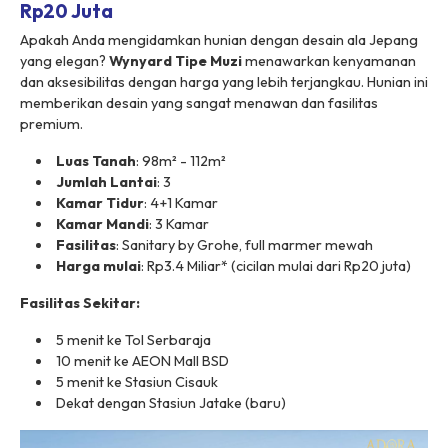
Rp20 Juta
Apakah Anda mengidamkan hunian dengan desain ala Jepang
yang elegan?
Wynyard Tipe Muzi
menawarkan kenyamanan
dan aksesibilitas dengan harga yang lebih terjangkau. Hunian ini
memberikan desain yang sangat menawan dan fasilitas
premium.
Luas Tanah
: 98m² - 112m²
Jumlah Lantai
: 3
Kamar Tidur
: 4+1 Kamar
Kamar Mandi
: 3 Kamar
Fasilitas
: Sanitary by Grohe, full marmer mewah
Harga mulai
: Rp3.4 Miliar* (cicilan mulai dari Rp20 juta)
Fasilitas Sekitar:
5 menit ke Tol Serbaraja
10 menit ke AEON Mall BSD
5 menit ke Stasiun Cisauk
Dekat dengan Stasiun Jatake (baru)