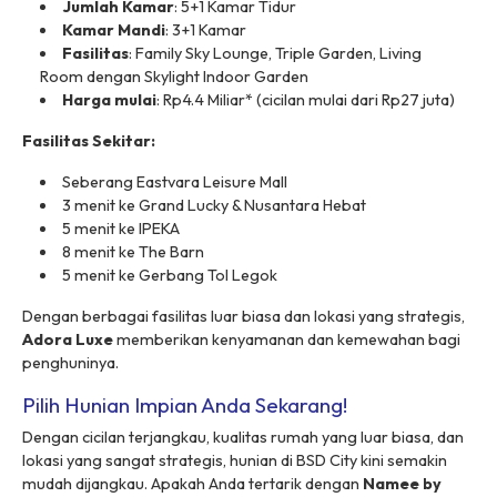
Jumlah Kamar
: 5+1 Kamar Tidur
Kamar Mandi
: 3+1 Kamar
Fasilitas
: Family Sky Lounge, Triple Garden, Living
Room dengan Skylight Indoor Garden
Harga mulai
: Rp4.4 Miliar* (cicilan mulai dari Rp27 juta)
Fasilitas Sekitar:
Seberang Eastvara Leisure Mall
3 menit ke Grand Lucky & Nusantara Hebat
5 menit ke IPEKA
8 menit ke The Barn
5 menit ke Gerbang Tol Legok
Dengan berbagai fasilitas luar biasa dan lokasi yang strategis,
Adora Luxe
memberikan kenyamanan dan kemewahan bagi
penghuninya.
Pilih Hunian Impian Anda Sekarang!
Dengan cicilan terjangkau, kualitas rumah yang luar biasa, dan
lokasi yang sangat strategis, hunian di BSD City kini semakin
mudah dijangkau. Apakah Anda tertarik dengan
Namee by