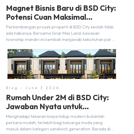
Magnet Bisnis Baru di BSD City:
Potensi Cuan Maksimal
Selangkah dari Stasiun
Perkembangan proyek properti di BSD City seolah tidak
ada habisnya. Bersama Sinar Mas Land, kawasan
township mandiri ini kembali menjawab kebutuhan para
pelaku usaha akan ruang komersial yang menjanjikan
lewat kehadiran Wander Alley Walk. Ruko terbaru di BSD
City ini datang dengan keunggulan geografis yang
sangat strategis. Letaknya menempel langsung dengan
dua pusat pergerakan massa […]
Blog - June 3 2026
Rumah Under 2M di BSD City:
Jawaban Nyata untuk
Kebutuhan Generasi Sandwich
Menghadapi tekanan biaya hidup modern bukanlah
perkara mudah, terlebih bagi keluarga muda yang
masuk dalam kategori sandwich generation. Berada di