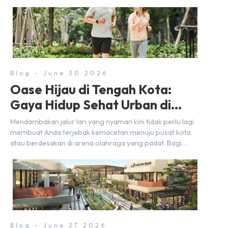
autentik, konsep visual yang estetik, serta atmosfer yang
nyaman, baik untuk produktif bekerja (WFC) maupun
sekadar bersantai bersama orang terdekat. Kabar
baiknya, deretan kafe hits ini tersebar di lokasi-lokasi
strategis yang sangat […]
Blog - June 30 2026
Oase Hijau di Tengah Kota:
Gaya Hidup Sehat Urban di
BSD City
Mendambakan jalur lari yang nyaman kini tidak perlu lagi
membuat Anda terjebak kemacetan menuju pusat kota
atau berdesakan di arena olahraga yang padat. Bagi
warga BSD City, berolahraga rutin bisa dinikmati
langsung di lingkungan sekitar yang rindang, estetik, dan
menenangkan. Sebagai kawasan township terpadu, BSD
City terus bertransformasi menjadi area hunian modern
yang sangat mendukung […]
Blog - June 27 2026