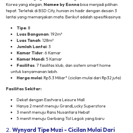
Korea yang elegan,
Namee by Eonna
bisa menjadi pilihan
tepat. Terletak di BSD City, hunian ini hadir dengan desain 3
lantai yang memanjakan mata. Berikut adalah spesifikasinya:
Tipe
: 8
Luas Bangunan
: 192m²
Luas Tanah
: 128m²
Jumlah Lantai
: 3
Kamar Tidur
: 6 Kamar
Kamar Mandi
: 5 Kamar
Fasilitas
: 7 fasilitas klub, dan sistem smart home
untuk kenyamanan lebih.
Harga mulai
: Rp5.3 Miliar* (cicilan mulai dari Rp32 juta)
Fasilitas Sekitar:
Dekat dengan Eastvara Leisure Mall
Hanya 2 menit menuju GrandLucky Superstore
3 menit menuju Rans Nusantara Hebat
5 menit menuju Gerbang Tol Legok yang baru
2.
Wynyard Tipe Muzi - Cicilan Mulai Dari