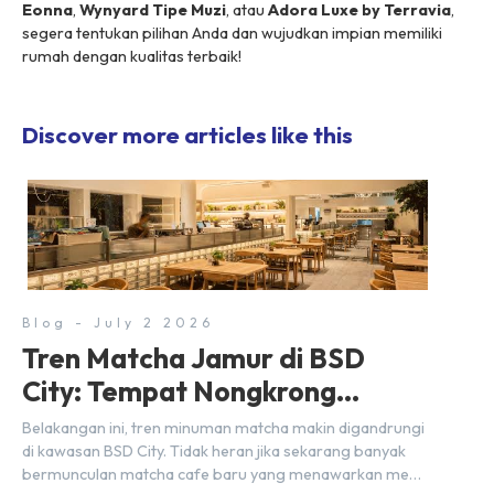
Eonna
,
Wynyard Tipe Muzi
, atau
Adora Luxe by Terravia
,
segera tentukan pilihan Anda dan wujudkan impian memiliki
rumah dengan kualitas terbaik!
Discover more articles like this
Blog - July 2 2026
Tren Matcha Jamur di BSD
City: Tempat Nongkrong
Estetik Dekat Hunian
Belakangan ini, tren minuman matcha makin digandrungi
di kawasan BSD City. Tidak heran jika sekarang banyak
bermunculan matcha cafe baru yang menawarkan menu