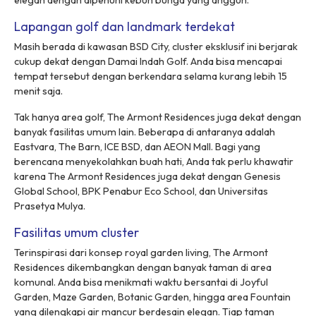
elegan dengan dipenuhi kebun bunga yang anggun.
Lapangan golf dan landmark terdekat
Masih berada di kawasan BSD City,
cluster
eksklusif ini berjarak
cukup dekat dengan Damai Indah Golf. Anda bisa mencapai
tempat tersebut dengan berkendara selama kurang lebih 15
menit saja.
Tak hanya area golf, The Armont Residences juga dekat dengan
banyak fasilitas umum lain. Beberapa di antaranya adalah
Eastvara, The Barn, ICE BSD, dan AEON Mall. Bagi yang
berencana menyekolahkan buah hati, Anda tak perlu khawatir
karena The Armont Residences juga dekat dengan Genesis
Global School, BPK Penabur Eco School, dan Universitas
Prasetya Mulya.
Fasilitas umum cluster
Terinspirasi dari konsep
royal garden living
, The Armont
Residences dikembangkan dengan banyak taman di area
komunal. Anda bisa menikmati waktu bersantai di
Joyful
Garden, Maze Garden, Botanic Garden,
hingga area
Fountain
yang dilengkapi air mancur berdesain elegan. Tiap taman