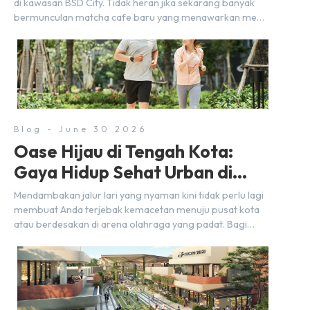
di kawasan BSD City. Tidak heran jika sekarang banyak
bermunculan matcha cafe baru yang menawarkan menu
autentik, konsep visual yang estetik, serta atmosfer yang
nyaman, baik untuk produktif bekerja (WFC) maupun
sekadar bersantai bersama orang terdekat. Kabar
baiknya, deretan kafe hits ini tersebar di lokasi-lokasi
strategis yang sangat […]
Blog - June 30 2026
Oase Hijau di Tengah Kota:
Gaya Hidup Sehat Urban di
BSD City
Mendambakan jalur lari yang nyaman kini tidak perlu lagi
membuat Anda terjebak kemacetan menuju pusat kota
atau berdesakan di arena olahraga yang padat. Bagi
warga BSD City, berolahraga rutin bisa dinikmati
langsung di lingkungan sekitar yang rindang, estetik, dan
menenangkan. Sebagai kawasan township terpadu, BSD
City terus bertransformasi menjadi area hunian modern
yang sangat mendukung […]