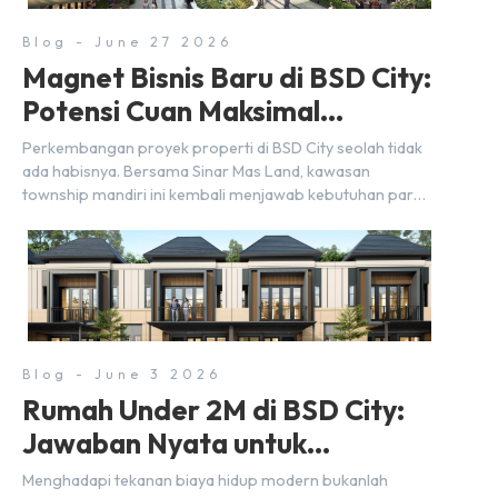
Blog - June 27 2026
Magnet Bisnis Baru di BSD City:
Potensi Cuan Maksimal
Selangkah dari Stasiun
Perkembangan proyek properti di BSD City seolah tidak
ada habisnya. Bersama Sinar Mas Land, kawasan
township mandiri ini kembali menjawab kebutuhan para
pelaku usaha akan ruang komersial yang menjanjikan
lewat kehadiran Wander Alley Walk. Ruko terbaru di BSD
City ini datang dengan keunggulan geografis yang
sangat strategis. Letaknya menempel langsung dengan
dua pusat pergerakan massa […]
Blog - June 3 2026
Rumah Under 2M di BSD City:
Jawaban Nyata untuk
Kebutuhan Generasi Sandwich
Menghadapi tekanan biaya hidup modern bukanlah