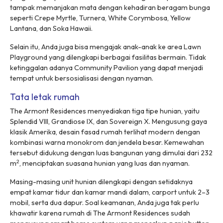
tampak memanjakan mata dengan kehadiran beragam bunga
seperti
Crepe Myrtle, Turnera, White Corymbosa, Yellow
Lantana,
dan
Soka Hawaii.
Selain itu, Anda juga bisa mengajak anak-anak ke area
Lawn
Playground
yang dilengkapi berbagai fasilitas bermain. Tidak
ketinggalan adanya
Community Pavilion
yang dapat menjadi
tempat untuk bersosialisasi dengan nyaman.
Tata letak rumah
The Armont Residences menyediakan tiga tipe hunian, yaitu
Splendid VIII, Grandiose IX
, dan
Sovereign X
. Mengusung gaya
klasik Amerika, desain fasad rumah terlihat modern dengan
kombinasi warna monokrom dan jendela besar. Kemewahan
tersebut didukung dengan luas bangunan yang dimulai dari 232
2
m
, menciptakan suasana hunian yang luas dan nyaman.
Masing-masing unit hunian dilengkapi dengan setidaknya
empat kamar tidur dan kamar mandi dalam,
carport
untuk 2–3
mobil, serta dua dapur. Soal keamanan, Anda juga tak perlu
khawatir karena rumah di The Armont Residences sudah