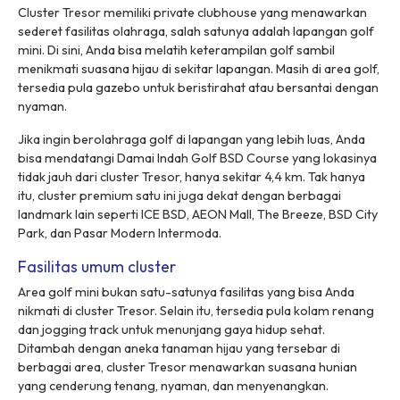
Cluster
Tresor memiliki
private clubhouse
yang menawarkan
sederet fasilitas olahraga, salah satunya adalah lapangan golf
mini. Di sini, Anda bisa melatih keterampilan golf sambil
menikmati suasana hijau di sekitar lapangan. Masih di area golf,
tersedia pula gazebo untuk beristirahat atau bersantai dengan
nyaman.
Jika ingin berolahraga golf di lapangan yang lebih luas, Anda
bisa mendatangi Damai Indah Golf BSD Course yang lokasinya
tidak jauh dari
cluster
Tresor, hanya sekitar 4,4 km. Tak hanya
itu,
cluster
premium satu ini juga dekat dengan berbagai
landmark
lain seperti ICE BSD, AEON Mall, The Breeze, BSD City
Park, dan Pasar Modern Intermoda.
Fasilitas umum cluster
Area golf mini bukan satu-satunya fasilitas yang bisa Anda
nikmati di
cluster
Tresor. Selain itu, tersedia pula kolam renang
dan
jogging track
untuk menunjang gaya hidup sehat.
Ditambah dengan aneka tanaman hijau yang tersebar di
berbagai area,
cluster
Tresor menawarkan suasana hunian
yang cenderung tenang, nyaman, dan menyenangkan.