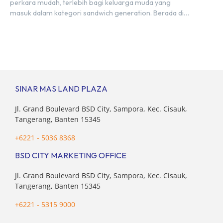
perkara mudah, terlebih bagi keluarga muda yang
masuk dalam kategori sandwich generation. Berada di
usia produktif, kelompok ini memikul tanggung jawab
finansial ganda: mencukupi kebutuhan keluarga inti
(pasangan dan anak) sekaligus menyokong orang tua di
waktu bersamaan. Fenomena urban ini kian marak di
kota-kota besar, termasuk di kawasan berkembang […]
SINAR MAS LAND PLAZA
Jl. Grand Boulevard BSD City, Sampora, Kec. Cisauk,
Tangerang, Banten 15345
+6221 - 5036 8368
BSD CITY MARKETING OFFICE
Jl. Grand Boulevard BSD City, Sampora, Kec. Cisauk,
Tangerang, Banten 15345
+6221 - 5315 9000