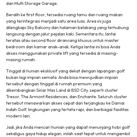
dan
Multi Storage Garage
.
Beralih ke
first floor
, tersedia ruang tamu dan ruang makan
yang terintegrasi menjadi satu area luas. Area ini juga
dilengkapi
Sky Balcony
dan halaman belakang yang terhubung
langsung dengan jalur pejalan kaki. Sementara itu, lantai
teratas atau
second floor
dirancang khusus untuk
master
bedroom
dan kamar anak-anak. Ketiga lantai ini bisa Anda
akses menggunakan
private lift
yang tersedia di masing-
masing rumah.
Tinggal di hunian eksklusif yang dekat dengan lapangan golf
bukan lagi impian semata. Anda bisa mewujudkan impian
tersebut dengan tinggal di rumah premium yang
dikembangkan Sinar Mas Land di BSD City, seperti
cluster
Tresor, The Armont Residences, dan Enchante. Seluruh
cluster
tersebut menawarkan akses cepat dan terjangkau ke Damai
Indah Golf, lingkungan yang tertata rapi, dan berbagai fasilitas
modern lain.
Jadi, jika Anda mencari hunian yang dapat menunjang hobi golf
sekaligus gaya hidup elegan, inilah saat tepat untuk mengambil