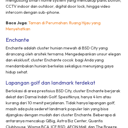
mengusung
smart home system
yang mencakup
panic button
,
CCTV
indoor
dan
outdoor
,
digital door lock
, hingga
video
intercom
dengan
sub-phone
.
Baca Juga
:
Taman di Perumahan: Ruang Hijau yang
Menyehatkan
Enchante
Enchante adalah
cluster
hunian mewah di BSD City yang
dirancang oleh arsitek ternama. Mengedepankan unsur elegan
dan eksklusif,
cluster
Enchante cocok bagi Anda yang
mendambakan hunian berkelas sekaligus menunjang gaya
hidup sehat.
Lapangan golf dan landmark terdekat
Berlokasi di area prestisius BSD City,
cluster
Enchante berjarak
dekat dari Damai Indah Golf. Spesifiknya, hanya 4 km atau
kurang dari 10 menit perjalanan. Tidak hanya lapangan golf,
masih ada pula sederet
landmark
populer lain yang bisa
dijangkau dengan mudah dari
cluster
Enchante. Beberapa di
antaranya mencakup QBig, Astra Biz Center, Quantis
Clubhouse, Wisma BCA, ICE BSD, AEON Mall, dan The Breeze.