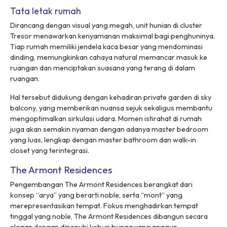
Tata letak rumah
Dirancang dengan visual yang megah, unit hunian di
cluster
Tresor menawarkan kenyamanan maksimal bagi penghuninya.
Tiap rumah memiliki jendela kaca besar yang mendominasi
dinding, memungkinkan cahaya natural memancar masuk ke
ruangan dan menciptakan suasana yang terang di dalam
ruangan.
Hal tersebut didukung dengan kehadiran
private garden
di
sky
balcony
, yang memberikan nuansa sejuk sekaligus membantu
mengoptimalkan sirkulasi udara. Momen istirahat di rumah
juga akan semakin nyaman dengan adanya
master bedroom
yang luas, lengkap dengan
master bathroom
dan
walk-in
closet
yang terintegrasi.
The Armont Residences
Pengembangan The Armont Residences berangkat dari
konsep “
arya
” yang berarti
noble
, serta “
mont
” yang
merepresentasikan tempat. Fokus menghadirkan tempat
tinggal yang
noble
, The Armont Residences dibangun secara