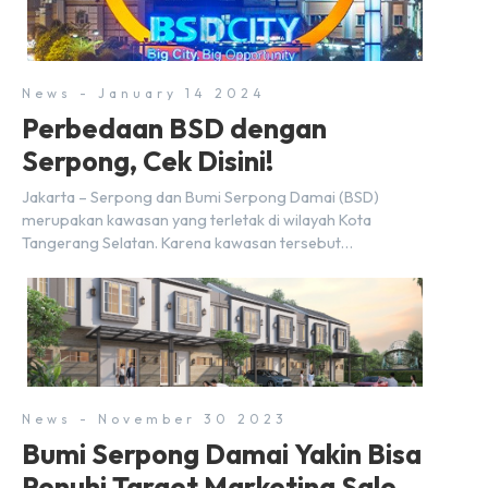
2024, kondisi ekonomi global maupun nasional dapat
memengaruhi pertimbangan masyarakat untuk membeli
rumah maupun investasi di sektor […]
News - January 14 2024
Perbedaan BSD dengan
Serpong, Cek Disini!
Jakarta – Serpong dan Bumi Serpong Damai (BSD)
merupakan kawasan yang terletak di wilayah Kota
Tangerang Selatan. Karena kawasan tersebut
menggunakan nama Serpong, mungkin banyak di antara
kita yang mengira kedua wilayah ini merupakan tempat
yang sama. Padahal anggapan tersebut kurang tepat.
Sebab Serpong dan BSD merupakan dua kawasan yang
berbeda. Berikut penjelasannya. Baca Juga: […]
News - November 30 2023
Bumi Serpong Damai Yakin Bisa
Penuhi Target Marketing Sales