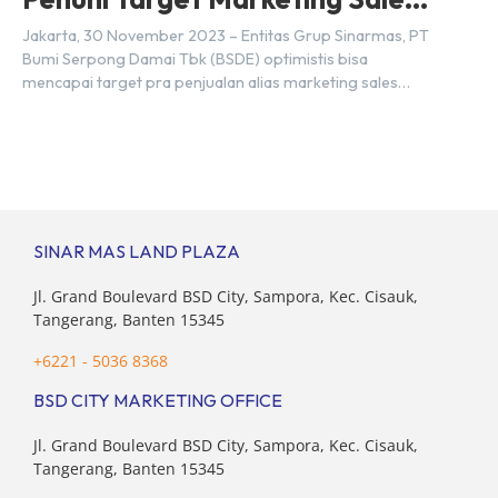
Tahun 2023
Jakarta, 30 November 2023 – Entitas Grup Sinarmas, PT
Bumi Serpong Damai Tbk (BSDE) optimistis bisa
mencapai target pra penjualan alias marketing sales
senilai Rp 8,8 triliun hingga tutup 2023. Direktur Bumi
Serpong Damai Hermawan Wijaya menjelaskan dengan
pencapain per September 2023 dan adanya insentif PPN
DTP, BSDE optimistis bisa melampaui target. “Kami yakin
target […]
SINAR MAS LAND PLAZA
Jl. Grand Boulevard BSD City, Sampora, Kec. Cisauk,
Tangerang, Banten 15345
+6221 - 5036 8368
BSD CITY MARKETING OFFICE
Jl. Grand Boulevard BSD City, Sampora, Kec. Cisauk,
Tangerang, Banten 15345