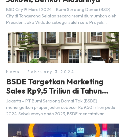
BSD City,19 Maret 2024 – Bumi Serpong Damai (BSD)
City di Tangerang Selatan secara resmi diumumkan oleh
Presiden Joko Widodo sebagai salah satu Proyek
Strategis Nasional (PSN) yang baru. Pengumuman ini
dibuat oleh Menteri Koordinator Bidang Perekonomian,
Airlangga Hartarto, setelah Rapat Terbatas (ratas)
bersama Jokowi di Istana Kepresidenan pada hari Senin,
18 Maret 2024. Selain […]
News - February 3 2024
BSDE Targetkan Marketing
Sales Rp9,5 Triliun di Tahun
2024
Jakarta – PT Bumi Serpong Damai Tbk (BSDE)
menargetkan prapenjualan sebesar Rp9,50 triliun pada
2024. Sebelumnya pada 2023, BSDE mencatatkan
realisasi penjualan sebesar Rp9,50 triliun yang
melampaui target prapenjualan sebesar Rp8,80 triliun.
Menurut Direktur BSDE Hermawan Wijaya menghadapi