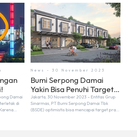
4
News - 30 November 2023
engan
Bumi Serpong Damai
!
Yakin Bisa Penuhi Target
Marketing Sales Tahun
rpong Damai
Jakarta, 30 November 2023 – Entitas Grup
erletak di
Sinarmas, PT Bumi Serpong Damai Tbk
2023
 Karena
(BSDE) optimistis bisa mencapai target pra
n nama
penjualan alias marketing sales senilai Rp 8,8
ra kita yang
triliun hingga tutup 2023. Direktur Bumi
pakan tempat
Serpong Damai Hermawan Wijaya
ersebut
menjelaskan dengan pencapain per