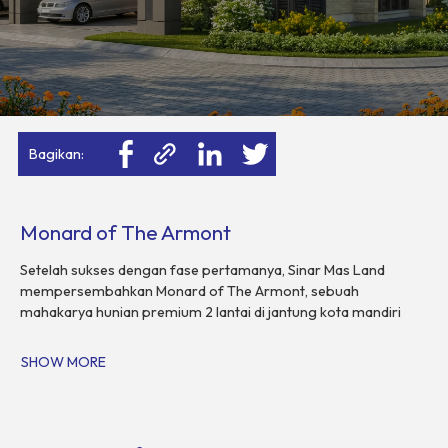
Bagikan:
Monard of The Armont
Setelah sukses dengan fase pertamanya, Sinar Mas Land
mempersembahkan Monard of The Armont, sebuah
mahakarya hunian premium 2 lantai di jantung kota mandiri
BSD City. Mengusung konsep Modern European Royal Living,
klaster eksklusif ini memadukan keanggunan desain tropis
SHOW MORE
klasik yang abadi dengan fungsionalitas tata ruang modern
yang efisien.
Dirancang khusus untuk keluarga modern yang menghargai